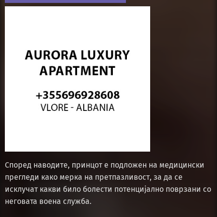
Според наводите, принцот е подложен на медицински
прегледи како мерка на претпазливост, за да се
исклучат какви било болести потенцијално поврзани со
неговата воена служба.