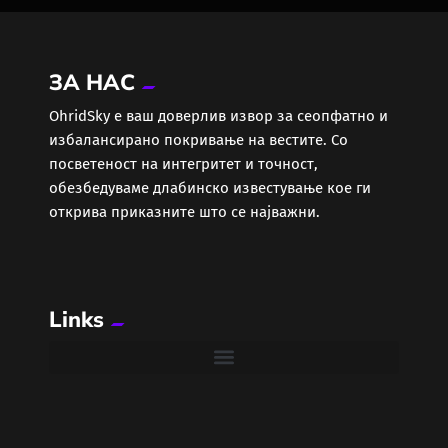
ЗА НАС
ОhridSky е ваш доверлив извор за сеопфатно и
избалансирано покривање на вестите. Со
посветеност на интегритет и точност,
обезбедуваме длабинско известување кое ги
открива приказните што се најважни.
Links