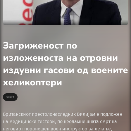
Загриженост по
изложеноста на отровни
издувни гасови од воените
хеликоптери
СВЕТ
Британскиот престолонаследник Вилијам е подложен
на медицински тестови, по неодамнешната смрт на
неговиот поранешен воен инструктор за летање,