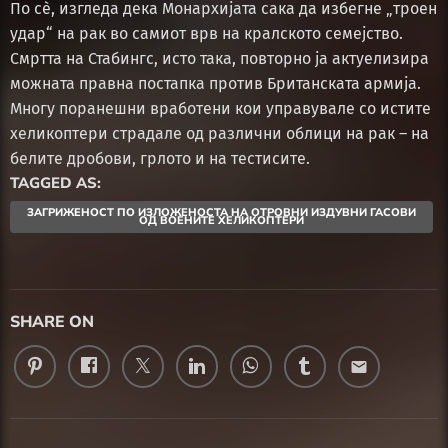
По сѐ, изгледа дека Монархијата сака да избегне „троен
удар“ на рак во самиот врв на кралското семејство.
Смртта на Стабингс, исто така, повторно ја актуелизира
можната правна постапка против Британската армија.
Многу поранешни вработени кои управувале со истите
хеликоптери страдале од различни облици на рак – на
белите дробови, грлото и на тестисите.
TAGGED AS:
ЗАГРИЖЕНОСТ ПО ИЗЛОЖЕНОСТА НА ОТРОВНИ ИЗДУВНИ ГАСОВИ
ОД ВОЕНИТЕ ХЕЛИКОПТЕРИ
SHARE ON
email