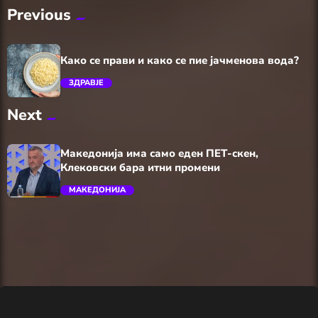
Previous
Како се прави и како се пие јачменова вода?
ЗДРАВЈЕ
Next
trending_flat
Македонија има само еден ПЕТ-скен,
Клековски бара итни промени
МАКЕДОНИЈА
trending_flat