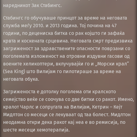
наредникот Зак Стабингс.
Стабингс го обучуваше принцот за време на неговата
служба меѓу 2010. и 2013 година. Тој почина на 47
години, по децениска битка со рак којшто ги зафаќа
крвта и коскената срцевина. Неговата смрт предизвика
загриженост за здравствените опасности поврзани со
поголемата изложеност на отровни издувни гасови од
воените хеликоптери, вклучувајќи го и „Морски крал“
(Sea King) што Вилијам го пилотираше за време на
неговата обука.
Загриженоста е дотолку поголема оти кралското
семејство веќе се соочува со две битки со ракот. Имено,
кралот Чарлс и сопругата на Вилијам, Кетрин – Кејт
Мидлтон со месеци се лекуваат од таа болест. Мидлтон
неодамна откри дека ракот кај неа е во ремисија, по
шесте месеци хемотерапија.