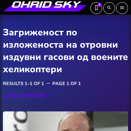
0
search
menu
Загриженост по
изложеноста на отровни
издувни гасови од воените
хеликоптери
RESULTS 1-1 OF 1
PAGE 1 OF 1
remove
CATEGORY FILTER
keyboard_arrow_down
Featured
Hobby