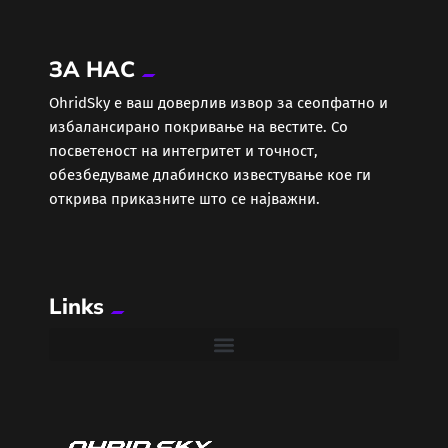
Економија
ЗА НАС
Еротика
ОhridSky е ваш доверлив извор за сеопфатно и
избалансирано покривање на вестите. Со
Забава
посветеност на интегритет и точност,
обезбедуваме длабинско известување кое ги
Здравје
открива приказните што се најважни.
Каде Вечер
Links
Колумни
Крипто / НФТ
Култура