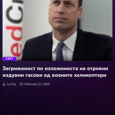
Software
Wellness
АвтоКлуб
trending_flat
Балкан
СВЕТ
Бизнис
Загриженост по изложеноста на отровни
издувни гасови од воените хеликоптери
Домашни Миленици
Lorita
February 21, 2025
Досие
Екологија