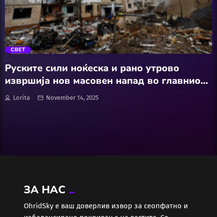
АвтоКлуб
trending_flat
Балкан
СВЕТ
Бизнис
Руските сили ноќеска и рано утрово
извршија нов масовен напад во главниот
Домашни Миленици
град на Украина, Киев, што предизвикаа
Lorita
November 14, 2025
повеќе пожари, а остатоци од урнати
објекти се расфрлани низ неколку области
Досие
во градот
Екологија
Економија
ЗА НАС
Еротика
ОhridSky е ваш доверлив извор за сеопфатно и