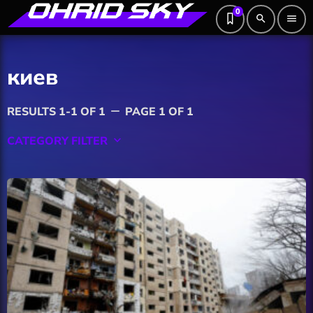
0
search
menu
киев
RESULTS 1-1 OF 1
PAGE 1 OF 1
remove
CATEGORY FILTER
keyboard_arrow_down
Featured
Hobby
Software
Wellness