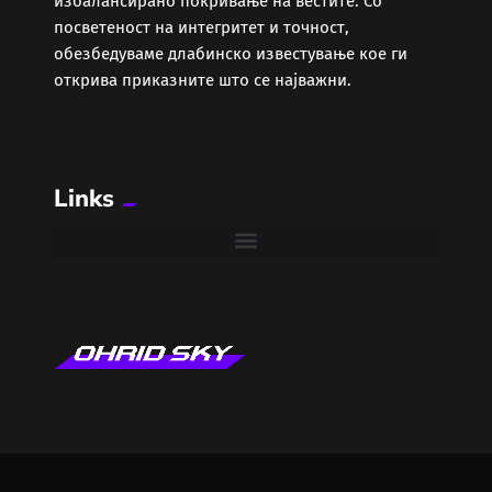
избалансирано покривање на вестите. Со
Забава
посветеност на интегритет и точност,
обезбедуваме длабинско известување кое ги
Здравје
открива приказните што се најважни.
Каде Вечер
Links
Колумни
Крипто / НФТ
Култура
Лајфстајл
ЛОКАЛНИ ИЗБОРИ 2025