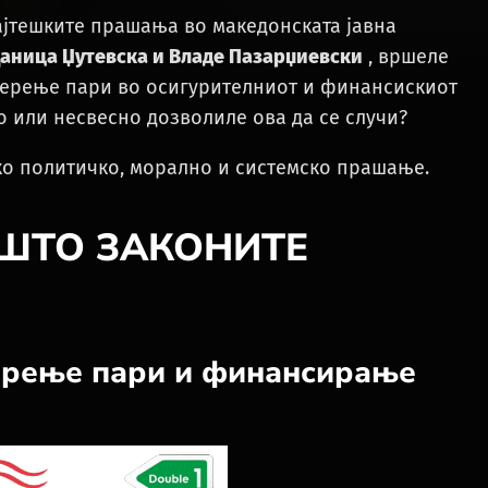
ајтешките прашања во македонската јавна
Даница Џутевска и Владе Пазарџиевски
, вршеле
перење пари во осигурителниот и финансискиот
о или несвесно дозволиле ова да се случи?
ко политичко, морално и системско прашање.
: ШТО ЗАКОНИТЕ
перење пари и финансирање