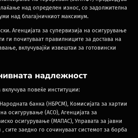
плаќање над определен износ, со задолжителна
суми над благајничкиот максимум.
ки. Агенцијата за супервизија на осигурување
ти ги почитуваат правилниците за достава на
вање, вклучувајќи извештаи за готовински
 нивната надлежност
 вклучува повеќе институции:
Народната банка (НБРСМ), Комисијата за хартии
 на осигурување (АСО), Агенцијата за
иско осигурување (МАПАС), Управата за јавни
, сите заедно го сочинуваат системот за борба