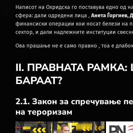
Написот на Охридска го поставува едно од н
сфера: дали одредени лица ,
Анета Ѓоргиев, 
финансиски операции кои носат белези на 
сектор, и дали надлежните институции свесн
Ова прашање не е само правно , тоа е длабо
II. ПРАВНАТА РАМКА
БАРААТ?
2.1. Закон за спречување 
на тероризам