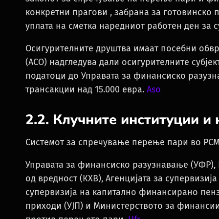
конкретни прагови , забрана за готовинско 
уплата на сметка наредниот работен ден за 
Осигурителните друштва имаат посебни обврс
(АСО) надгледува дали осигурителните субјек
податоци до Управата за финансиско разузна
трансакции над 15.000 евра.
Aso
2.2. Клучните институции и
Системот за спречување перење пари во РСМ
Управата за финансиско разузнавање (УФР), 
од вредност (КХВ), Агенцијата за супервизија
супервизија на капитално финансирано пенз
приходи (УЈП) и Министерството за финансии 