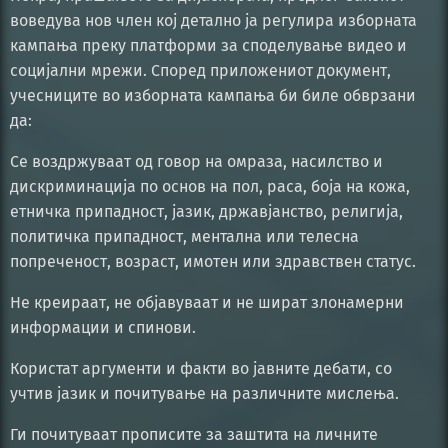
воведува нов член кој детално ја регулира изборната
кампања преку платформи за споделување видео и
социјални мрежи. Според приложениот документ,
учесниците во изборната кампања би биле обврзани
да:
Се воздржуваат од говор на омраза, насилство и
дискриминација по основ на пол, раса, боја на кожа,
етничка припадност, јазик, државјанство, религија,
политичка припадност, ментална или телесна
попреченост, возраст, имотен или здравствен статус.
Не креираат, не објавуваат и не шират злонамерни
информации и спинови.
Користат аргументи и факти во јавните дебати, со
учтив јазик и почитување на различните мислења.
Ги почитуваат прописите за заштита на личните