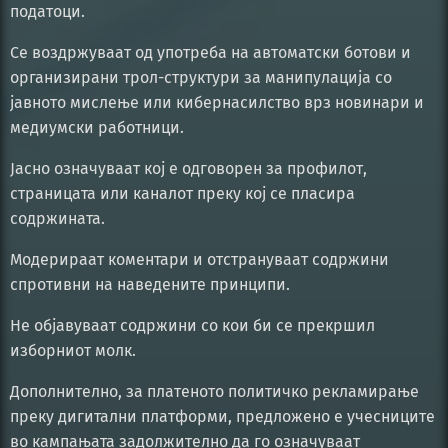
податоци.
Се воздржуваат од употреба на автоматски ботови и
организирани трол-структури за манипулација со
јавното мислење или кибернасилство врз новинари и
медиумски работници.
Јасно означуваат кој е одговорен за профилот,
страницата или каналот преку кој се пласира
содржината.
Модерираат коментари и отстрануваат содржини
спротивни на наведените принципи.
Не објавуваат содржини со кои би се прекршил
изборниот молк.
Дополнително, за платеното политичко рекламирање
преку дигитални платформи, предложено е учесниците
во кампањата задолжително да го означуваат