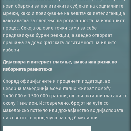
нови обврски за политичките субјекти на социјалните
мрежи, како и повикување на вештачка интелигенција
како алатка за следење на регуларноста на изборниот
процес. Секоја од овие точки сама за себе
предизвикува бурни реакции, а заедно отвораат
прашања за демократската легитимност на идните
избори.
Дијаспора и интернет гласање, шанса или ризик по
изборната рамнотежа
Според официјалните и проценети податоци, во
Северна Македонија моментално живеат помеѓу
1.400.000 и 1.500.000 граѓани, од кои активни гласачи се
околу 1 милион. Истовремено, бројот на луѓе со
македонско потекло или државјанство во дијаспората
низ светот се проценува на над 6 милиони.