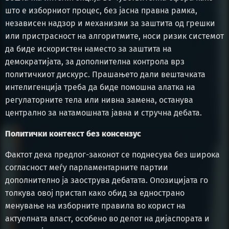
што е изборниот процес, без јасна правна рамка,
независен надзор и механизми за заштита од грешки
или пристрасност на алгоритмите, носи ризик системот
да биде искористен наместо за заштита на
демократијата, за дополнителна контрола врз
политичкиот дискурс. Прашањето дали вештачката
интелигенција треба да биде помошна алатка на
регулаторните тела или нивна замена, останува
централно за натамошната јавна и стручна дебата.
Политички контекст без консензус
Фактот дека предлог-законот се поднесува без широка
согласност меѓу парламентарните партии
дополнително ја заострува дебатата. Опозицијата го
толкува овој пристап како обид за еднострано
менување на изборните правила во корист на
актуелната власт, особено во делот на дијаспората и