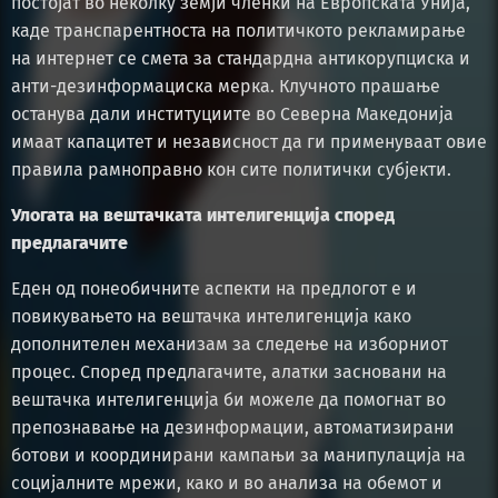
постојат во неколку земји членки на Европската Унија,
каде транспарентноста на политичкото рекламирање
на интернет се смета за стандардна антикорупциска и
анти-дезинформациска мерка. Клучното прашање
останува дали институциите во Северна Македонија
имаат капацитет и независност да ги применуваат овие
правила рамноправно кон сите политички субјекти.
Улогата на вештачката интелигенција според
предлагачите
Еден од понеобичните аспекти на предлогот е и
повикувањето на вештачка интелигенција како
дополнителен механизам за следење на изборниот
процес. Според предлагачите, алатки засновани на
вештачка интелигенција би можеле да помогнат во
препознавање на дезинформации, автоматизирани
ботови и координирани кампањи за манипулација на
социјалните мрежи, како и во анализа на обемот и