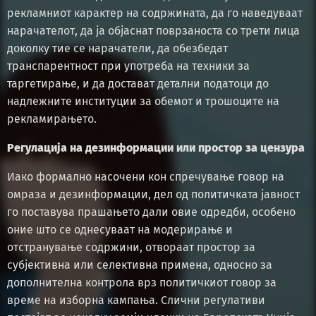
рекламниот карактер на содржината, да го наведуваат
нарачателот, да ја објаснат поврзаноста со трети лица
доколку тие се нарачатели, да обезбедат
транспарентност при употреба на техники за
таргетирање, и да достават детални податоци до
надлежните институции за обемот и трошоците на
рекламирањето.
Регулација на дезинформации или простор за цензура
Иако формално насочени кон спречување говор на
омраза и дезинформации, дел од политичката јавност
го поставува прашањето дали овие одредби, особено
оние што се однесуваат на модерирање и
отстранување содржини, отвораат простор за
субјективна или селективна примена, односно за
дополнителна контрола врз политичкиот говор за
време на изборна кампања. Слични регулативи