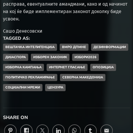
расправа, евентуалните амандмани, како и од начинот
на кој ќе биде имплементиран законот доколку биде
усвоен.
Сашо Денесовски
TAGGED AS:
ВЕШТАЧКА ИНТЕЛИГЕНЦИЈА
ВМРО ДПМНЕ
ДЕЗИНФОРМАЦИИ
ДИЈАСПОРА
ИЗБОРЕН ЗАКОНИК
ИЗБОРИ2026
ИЗБОРНА КАМПАЊА
ИНТЕРНЕТ ГЛАСАЊЕ
ОПОЗИЦИЈА
ПОЛИТИЧКО РЕКЛАМИРАЊЕ
СЕВЕРНА МАКЕДОНИЈА
СОЦИЈАЛНИ МРЕЖИ
ЦЕНЗУРА
SHARE ON
email