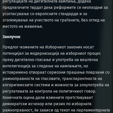
регулацијата на дигиталната кампања, додека
предлагачите тврдат дека реформите се неопходни за
усогласување со европските стандарди и за
зголемување на учеството на граѓаните, без оглед на
местото на живеење.
Заклучок
Предлог-измените на Изборниот законик носат
потенцијал за модернизација на изборниот процес
преку дигитално гласање и употреба на вештачка
интелигенција за следење на кампањите, но
истовремено отвораат сериозни прашања поврзани со
рамноправноста на гласовите, транспарентноста на
алгоритамските системи и можноста за злоупотреба на
регулативата за контрола на политичкиот говор.
Конечната оцена дали измените претставуваат
демократски исчекор или ризик по изборната
рамноправност, ќе зависи од текот на парламентарната