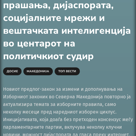
прашања, дијаспората,
социјалните мрежи и
вештачката интелигенција
во центарот на
политичкиот судир
ДОСИЕ
МАКЕДОНИЈА
ТОП ВЕСТИ
Новиот предлог-закон за измени и дополнувања на
Изборниот законик во Северна Македонија повторно ја
актуализира темата за изборните правила, само
неколку месеци пред наредниот изборен циклус.
Иницијативата, која доаѓа без претходен консензус меѓу
парламентарните партии, вклучува неколку клучни
новини, можност дијаспората да гласа преку интернет,