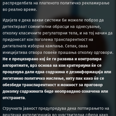
распределбата на платеното политичко рекламирање
во реално време.
Идејата е дека вакви системи би можеле побрзо да
детектираат сомнителни обрасци на однесување,
отколку класичните регулаторни тела, и на тој начин да
придонесат кон поголема транспарентност на
дигиталната изборна кампања. Сепак, оваа
иницијатива отвора повеќе прашања отколку одговори.
Не е прецизирано кој ќе ги развива и контролира
алгоритмите, врз основа на кои критериуми ќе се
проценува дали една содржина е дезинформација или
легитимно политичко мислење, ниту пак како ќе се
обезбеди транспарентност и можност за приговор
доколку содржината биде неоправдано означена или
отстранета
.
Стручната јавност предупредува дека потпирањето на
вештачка интелигенција во чувствителна сфера како