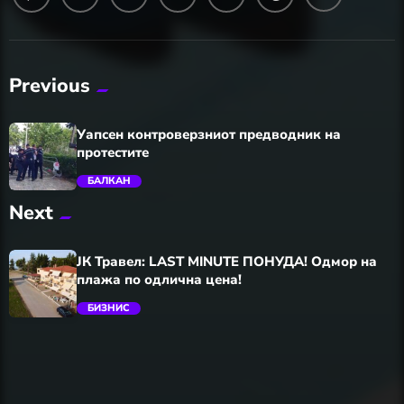
Previous
Уапсен контроверзниот предводник на
протестите
БАЛКАН
Next
trending_flat
ЈК Травел: LAST MINUTE ПОНУДА! Одмор на
плажа по одлична цена!
БИЗНИС
trending_flat