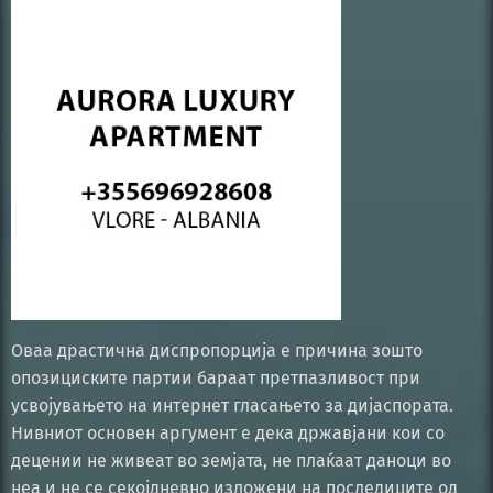
Оваа драстична диспропорција е причина зошто
опозициските партии бараат претпазливост при
усвојувањето на интернет гласањето за дијаспората.
Нивниот основен аргумент е дека државјани кои со
децении не живеат во земјата, не плаќаат даноци во
неа и не се секојдневно изложени на последиците од