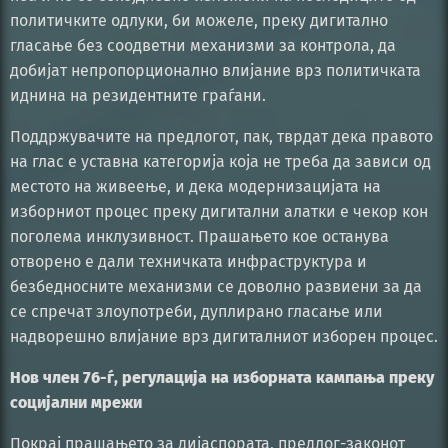
политичките одлуки, би можеле, преку дигитално
гласање без соодветни механизми за контрола, да
добијат непропорционално влијание врз политичката
иднина на резидентните граѓани.
Поддржувачите на предлогот, пак, тврдат дека правото
на глас е уставна категорија која не треба да зависи од
местото на живеење, и дека модернизацијата на
изборниот процес преку дигитални алатки е чекор кон
поголема инклузивност. Прашањето кое останува
отворено е дали техничката инфраструктура и
безбедносните механизми се доволно развиени за да
се спречат злоупотреби, дуплирано гласање или
надворешно влијание врз дигиталниот изборен процес.
Нов член 76-ѓ, регулација на изборната кампања преку
социјални мрежи
Покрај прашањето за дијаспората, предлог-законот