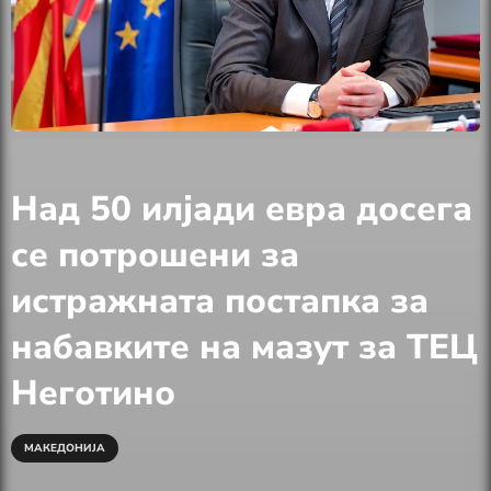
Над 50 илјади евра досега
се потрошени за
истражната постапка за
набавките на мазут за ТЕЦ
Неготино
МАКЕДОНИЈА