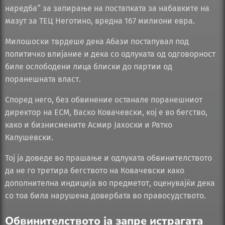
наредба“ за запирање на постапката за набавките на
мазут за ТЕЦ Неготино, вредна 167 милиони евра.
Милошоски тврдеше дека Абази постапувал под
политичко влијание и дека со одлуката од одговорност
биле ослободени лица блиски до партии од
поранешната власт.
Според него, без обвинение останале поранешниот
директор на ЕСМ, Васко Ковачевски, кој е во бегство,
како и бизнисмените Асмир Јахоски и Ратко
Капушевски.
Тој ја доведе во прашање и одлуката обвинителството
да не го третира бегството на Ковачевски како
дополнителна индиција во предметот, оценувајќи дека
со тоа била нарушена довербата во правосудството.
Обвинителството ја запре истрагата