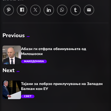
email
Previous
Абази ги отфрла обвинувањата од
Милошоски
МАКЕДОНИЈА
Next
trending_flat
Тајани за побрзо приклучување на Западен
Балкан кон ЕУ
СВЕТ