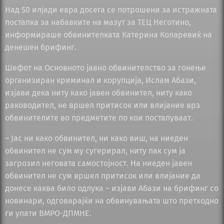
Над 50 илјади евра досега се потрошени за истражната
постапка за набавките на мазут за ТЕЦ Неготино,
информираше обвинителката Катерина Коларевиќ на
денешен брифинг.
Шефот на Основното јавно обвинителство за гонење
организиран криминал и корупција, Ислам Абази,
изјави дека ниту како јавен обвинител, ниту како
раководител, не вршел притисок или влијание врз
обвинителите во предметите по кои постапуваат.
– Јас ни како обвинител, ни како виш, на ниеден
обвинител не сум му сугерирал, ниту пак сум ја
загрозил неговата самостојност. На ниеден јавен
обвинител не сум вршел притисок или влијание да
донесе каква било одлука – изјави Абази на брифинг со
новинари, одговарајќи на обвинувањата што претходно
ги упати ВМРО-ДПМНЕ.