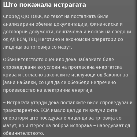
Што покажала истрагата
Според ОЈО ГОКК, во текот на постапката биле
анализирани обемна документација, финансиски и
договорни документи, вештачења и искази на сведоци
од АД ЕСМ, ТЕЦ Неготино и економски оператори со
лиценца за трговија со мазут.
Обвинителството оценило дека набавките биле
спроведувани во услови на прогласена енергетска
криза и согласно законските исклучоци од Законот за
јавни набавки, со цел да се обезбеди непречено
производство на електрична енергија.
– Истрагата утврди дека постапките биле спроведувани
транспарентно. ЕСМ имало цел да ги вклучи сите
оператори што поседувале лиценци за трговија со
мазут, во интерес на побрза испорака – наведуваат од
обвинителството.