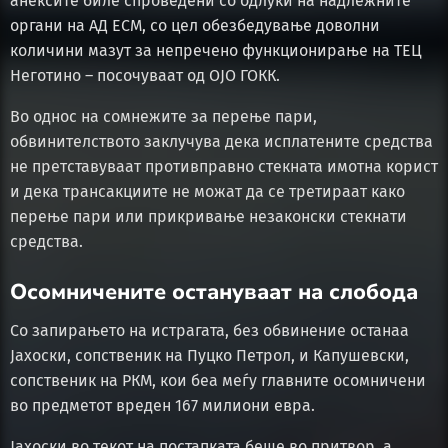
анексите биле спроведени со одлуки на надлежните
органи на АД ЕСМ, со цел обезбедување доволни
количини мазут за непречено функционирање на ТЕЦ
Неготино – посочуваат од ОЈО ГОКК.
Во однос на сомнежите за перење пари,
обвинителството заклучува дека исплатените средства
не претставуваат противправно стекната имотна корист
и дека трансакциите не можат да се третираат како
перење пари или прикривање незаконски стекнати
средства.
Осомничените остануваат на слобода
Со запирањето на истрагата, без обвинение останаа
Јахоски, сопственик на Пуцко Петрол, и Капушевски,
сопственик на РКМ, кои беа меѓу главните осомничени
во предметот вреден 167 милиони евра.
Јахоски во текот на постапката беше во притвор, а