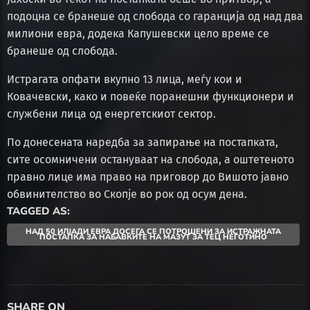
подоцна се бранеше од слобода со гаранција од над два
милиони евра, додека Капушевски цело време се
бранеше од слобода.
Истрагата опфати вкупно 13 лица, меѓу кои и
Ковачевски, како и повеќе поранешни функционери и
службени лица од енергетскиот сектор.
По донесената наредба за запирање на постапката,
сите осомничени остануваат на слобода, а оштетеното
правно лице има право на приговор до Вишото јавно
обвинителство во Скопје во рок од осум дена.
TAGGED AS:
НАД 50 ИЛЈАДИ ЕВРА ДОСЕГА СЕ ПОТРОШЕНИ ЗА ИСТРАЖНАТА
ПОСТАПКА ЗА НАБАВКИТЕ НА МАЗУТ ЗА ТЕЦ НЕГОТИНО
SHARE ON