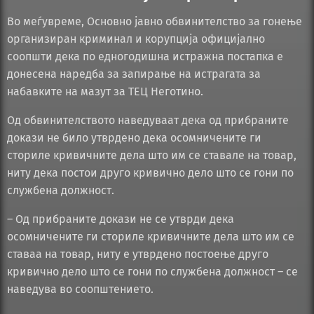
Во меѓувреме, Основно јавно обвинителство за гонење
организиран криминал и корупција официјално
соопшти дека по едногодишна истражна постапка е
донесена наредба за запирање на истрагата за
набавките на мазут за ТЕЦ Неготино.
Од обвинителството наведуваат дека од прибраните
докази не било утврдено дека осомничените ги
сториле кривичните дела што им се ставале на товар,
ниту дека постои друго кривично дело што се гони по
службена должност.
– Од прибраните докази не се утврди дека
осомничените ги сториле кривичните дела што им се
ставаа на товар, ниту е утврдено постоење друго
кривично дело што се гони по службена должност – се
наведува во соопштението.