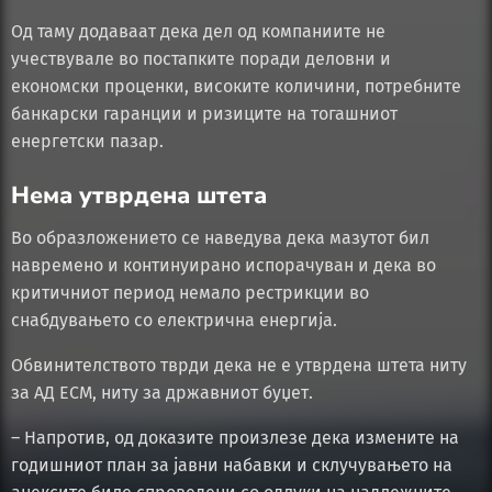
Од таму додаваат дека дел од компаниите не
учествувале во постапките поради деловни и
економски проценки, високите количини, потребните
банкарски гаранции и ризиците на тогашниот
енергетски пазар.
Нема утврдена штета
Во образложението се наведува дека мазутот бил
навремено и континуирано испорачуван и дека во
критичниот период немало рестрикции во
снабдувањето со електрична енергија.
Обвинителството тврди дека не е утврдена штета ниту
за АД ЕСМ, ниту за државниот буџет.
– Напротив, од доказите произлезе дека измените на
годишниот план за јавни набавки и склучувањето на