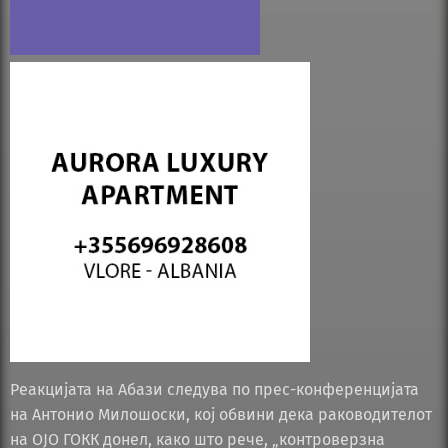
Реакцијата на Абази следува по прес-конференцијата
на Антонио Милошоски, кој обвини дека раководителот
на ОЈО ГОКК донел, како што рече, „контроверзна