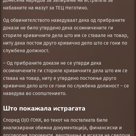
донесена наредба за запирање на истрагата за
набавките на мазут за ТЕЦ Неготино.
Од обвинителството наведуваат дека од прибраните
докази не било утврдено дека осомничените ги
сториле кривичните дела што им се ставале на товар,
ниту дека постои друго кривично дело што се гони по
службена должност.
– Од прибраните докази не се утврди дека
осомничените ги сториле кривичните дела што им се
ставаа на товар, ниту е утврдено постоење друго
кривично дело што се гони по службена должност – се
наведува во соопштението.
Што покажала истрагата
Според ОЈО ГОКК, во текот на постапката биле
анализирани обемна документација, финансиски и
договорни документи, вештачења и искази на сведоци