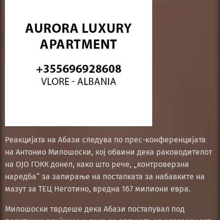
Реакцијата на Абази следува по прес-конференцијата
на Антонио Милошоски, кој обвини дека раководителот
на ОЈО ГОКК донел, како што рече, „контроверзна
наредба“ за запирање на постапката за набавките на
мазут за ТЕЦ Неготино, вредна 167 милиони евра.
Милошоски тврдеше дека Абази постапувал под