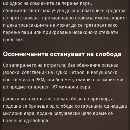
Во однос на сомнежите за перење пари,
обвинителството заклучува дека исплатените средства
не претставуваат противправно стекната имотна корист
и дека трансакциите не можат да се третираат како
перење пари или прикривање незаконски стекнати
средства.
Осомничените остануваат на слобода
Со запирањето на истрагата, без обвинение останаа
Јахоски, сопственик на Пуцко Петрол, и Капушевски,
сопственик на РКМ, кои беа меѓу главните осомничени
во предметот вреден 167 милиони евра.
Јахоски во текот на постапката беше во притвор, а
подоцна се бранеше од слобода со гаранција од над два
милиони евра, додека Капушевски цело време се
бранеше од слобода.