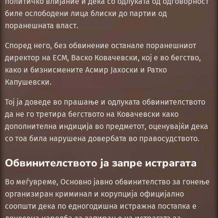
политичко влијание и дека со одлуката од одговорност
биле ослободени лица блиски до партии од
поранешната власт.
Според него, без обвинение останале поранешниот
директор на ЕСМ, Васко Ковачевски, кој е во бегство,
како и бизнисмените Асмир Јахоски и Ратко
Капушевски.
Тој ја доведе во прашање и одлуката обвинителството
да не го третира бегството на Ковачевски како
дополнителна индиција во предметот, оценувајќи дека
со тоа била нарушена довербата во правосудството.
Обвинителството ја запре истрагата
Во меѓувреме, Основно јавно обвинителство за гонење
организиран криминал и корупција официјално
соопшти дека по едногодишна истражна постапка е