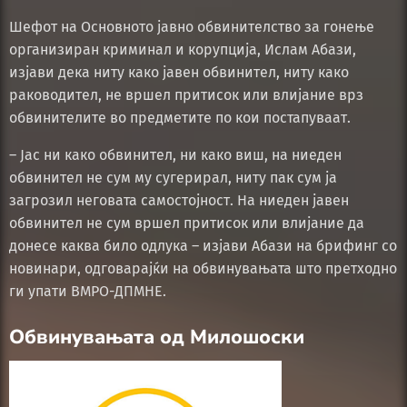
Шефот на Основното јавно обвинителство за гонење
организиран криминал и корупција, Ислам Абази,
изјави дека ниту како јавен обвинител, ниту како
раководител, не вршел притисок или влијание врз
обвинителите во предметите по кои постапуваат.
– Јас ни како обвинител, ни како виш, на ниеден
обвинител не сум му сугерирал, ниту пак сум ја
загрозил неговата самостојност. На ниеден јавен
обвинител не сум вршел притисок или влијание да
донесе каква било одлука – изјави Абази на брифинг со
новинари, одговарајќи на обвинувањата што претходно
ги упати ВМРО-ДПМНЕ.
Обвинувањата од Милошоски