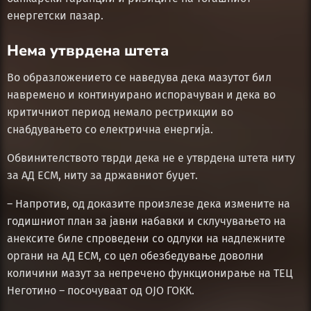
енергетски пазар.
Нема утврдена штета
Во образложението се наведува дека мазутот бил
навремено и континуирано испорачуван и дека во
критичниот период немало рестрикции во
снабдувањето со електрична енергија.
Обвинителството тврди дека не е утврдена штета ниту
за АД ЕСМ, ниту за државниот буџет.
– Напротив, од доказите произлезе дека измените на
годишниот план за јавни набавки и склучувањето на
анексите биле спроведени со одлуки на надлежните
органи на АД ЕСМ, со цел обезбедување доволни
количини мазут за непречено функционирање на ТЕЦ
Неготино – посочуваат од ОЈО ГОКК.