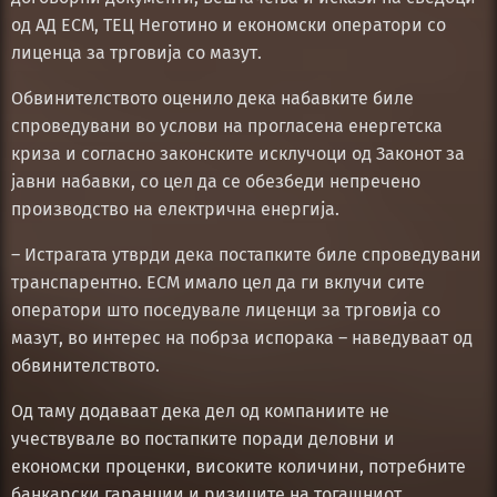
од АД ЕСМ, ТЕЦ Неготино и економски оператори со
лиценца за трговија со мазут.
Обвинителството оценило дека набавките биле
спроведувани во услови на прогласена енергетска
криза и согласно законските исклучоци од Законот за
јавни набавки, со цел да се обезбеди непречено
производство на електрична енергија.
– Истрагата утврди дека постапките биле спроведувани
транспарентно. ЕСМ имало цел да ги вклучи сите
оператори што поседувале лиценци за трговија со
мазут, во интерес на побрза испорака – наведуваат од
обвинителството.
Од таму додаваат дека дел од компаниите не
учествувале во постапките поради деловни и
економски проценки, високите количини, потребните
банкарски гаранции и ризиците на тогашниот