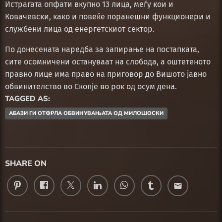
Истрагата опфати вкупно 13 лица, меѓу кои и
Ковачевски, како и повеќе поранешни функционери и
службени лица од енергетскиот сектор.
По донесената наредба за запирање на постапката,
сите осомничени остануваат на слобода, а оштетеното
правно лице има право на приговор до Вишото јавно
обвинителство во Скопје во рок од осум дена.
TAGGED AS:
АБАЗИ ГИ ОТФРЛА ОБВИНУВАЊАТА ОД МИЛОШОСКИ
SHARE ON
email