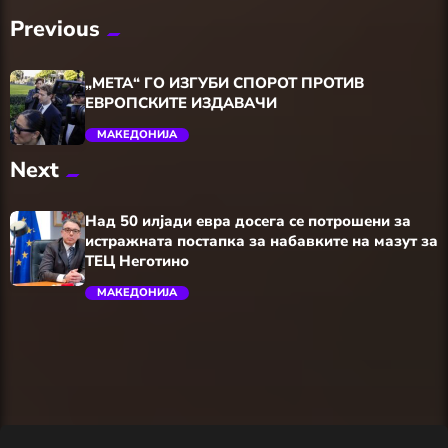
Previous
„МЕТА“ ГО ИЗГУБИ СПОРОТ ПРОТИВ
ЕВРОПСКИТЕ ИЗДАВАЧИ
МАКЕДОНИЈА
Next
trending_flat
Над 50 илјади евра досега се потрошени за
истражната постапка за набавките на мазут за
ТЕЦ Неготино
МАКЕДОНИЈА
trending_flat