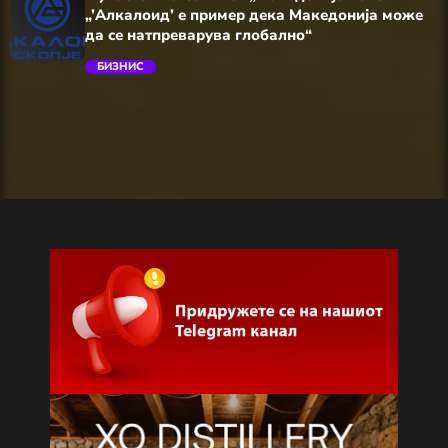
„’Алкалоид’ е пример дека Македонија може
да се натпреварува глобално“
БИЗНИС
trending_flat