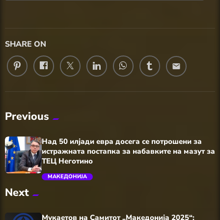
SHARE ON
email
Previous
Над 50 илјади евра досега се потрошени за
истражната постапка за набавките на мазут за
ТЕЦ Неготино
МАКЕДОНИЈА
Next
trending_flat
Мукаетов на Самитот „Македонија 2025“: