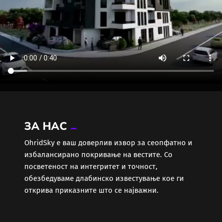
ЗА НАС
ОhridSky е ваш доверлив извор за сеопфатно и
избалансирано покривање на вестите. Со
посветеност на интегритет и точност,
обезбедуваме длабинско известување кое ги
открива приказните што се најважни.