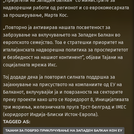
„Пријатели на Западен Балкан“ со министрите за
надворешни работи од регионот и со еврокомесарката
за проширување, Марта Кос.
„Повторно ја активирав нашата посветеност за
забрзување на вклучувањето на Западен Балкан во
европското семејство. Тоа е стратешки приоритет на
италијанската надворешна политика за просперитетот
и безбедност на нашиот континент“, објави Тајани на
социјалната мрежа Икс.
Тој додаде дека ја повторил силната поддршка за
зајакнување на присуството на компаниите од ЕУ на
Балканот, вклучувајќи ја и поврзаноста на секторите
преку проекти како што се Коридорот 8, Иницијативата
три мориња, железничката пруга Трст-Белград и IMEC
(коридорот Индија-Блиски Исток-Европа).
TAGGED AS:
ТАЈАНИ ЗА ПОБРЗО ПРИКЛУЧУВАЊЕ НА ЗАПАДЕН БАЛКАН КОН ЕУ