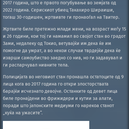
2017 година, што е првото погубување во земјата од
2022 година. Серискиот убиец Такахиро Шираиши,
тогаш 30-годишен, жртвивте ги пронаоѓал на Твитер.
Жртвите биле претежно млади жени, на возраст меѓу 15
и 26 години, кои тој ги намамил во својот стан во градот
Зами, недалеку од Токио, ветувајќи им дека ќе им
помогне да умрат, а во некои случаи тврдејќи дека ќе
изврши самоубиство заедно со нив, но ги задавувал и
ги распарчувал нивните тела.
Полицијата во неговиот стан пронашла остатоците од 9
лица кога во 2017 година го откри злосторствата
барајќи исчезнато девојче. Останките од девет лица
биле пронајдени во фрижидери и кутии за алати,
поради што јапонските медиуми го нарекоа станот
„куќа на ужасите“.