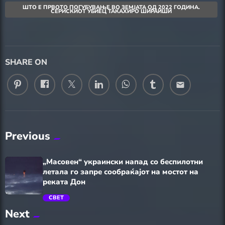
ШТО Е ПРВОТО ПОГУБУВАЊЕ ВО ЗЕМЈАТА ОД 2022 ГОДИНА.
СЕРИСКИОТ УБИЕЦ ТАКАХИРО ШИРАИШИ
SHARE ON
email
Previous
„Масовен“ украински напад со беспилотни
летала го запре сообраќајот на мостот на
реката Дон
СВЕТ
Next