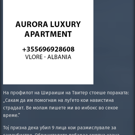
На профилот на Шираиши на Твитер стоеше пораката:
„Сакам да им помогнам на луѓето кои навистина
страдаат. Ве молам пишете ми во инбокс во секое
време.“
Тој призна дека убил 9 лица кои размислувале за