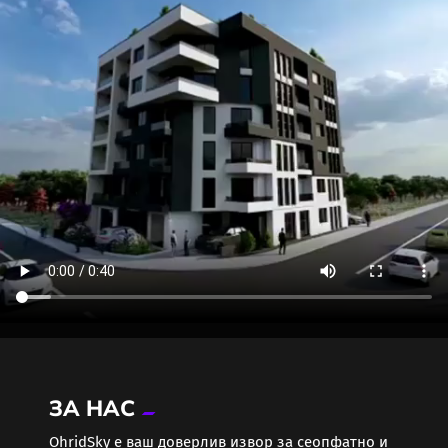
ЗА НАС
ОhridSky е ваш доверлив извор за сеопфатно и