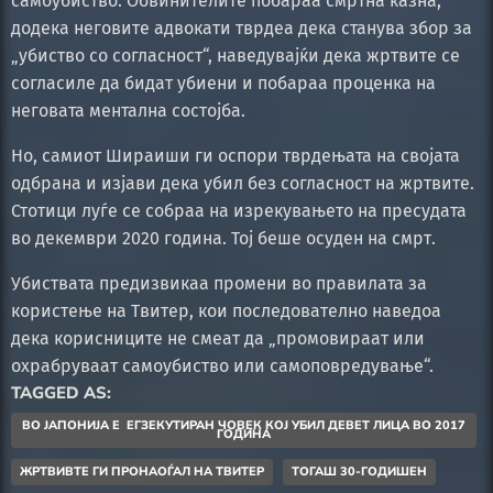
самоубиство. Обвинителите побараа смртна казна,
додека неговите адвокати тврдеа дека станува збор за
„убиство со согласност“, наведувајќи дека жртвите се
согласиле да бидат убиени и побараа проценка на
неговата ментална состојба.
Но, самиот Шираиши ги оспори тврдењата на својата
одбрана и изјави дека убил без согласност на жртвите.
Стотици луѓе се собраа на изрекувањето на пресудата
во декември 2020 година. Тој беше осуден на смрт.
Убиствата предизвикаа промени во правилата за
користење на Твитер, кои последователно наведоа
дека корисниците не смеат да „промовираат или
охрабруваат самоубиство или самоповредување“.
TAGGED AS:
ВО ЈAПОНИЈА Е ЕГЗЕКУТИРАН ЧОВЕК КОЈ УБИЛ ДЕВЕТ ЛИЦА ВО 2017
ГОДИНА
ЖРТВИВТЕ ГИ ПРОНАОЃАЛ НА ТВИТЕР
ТОГАШ 30-ГОДИШЕН