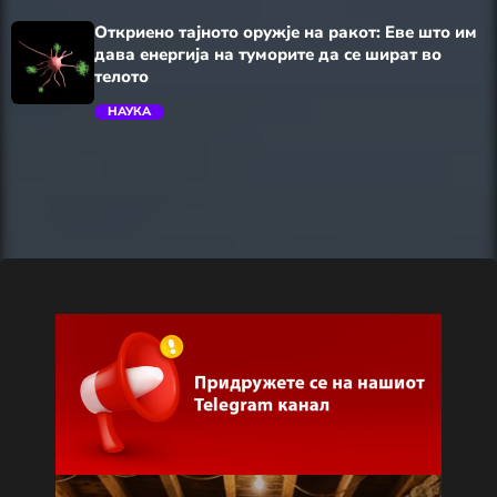
trending_flat
Откриено тајното оружје на ракот: Еве што им
дава енергија на туморите да се шират во
телото
НАУКА
trending_flat