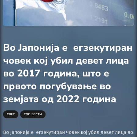
Во Јaпонија е егзекутиран
човек кој убил девет лица
во 2017 година, што е
првото погубување во
земјата од 2022 година
СВЕТ
ТОП ВЕСТИ
Во Јaпонија е егзекутиран човек кој убил девет лица во