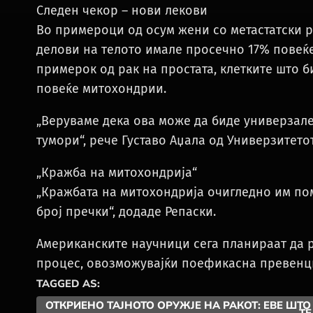
Следен чекор – нови лекови
Во примероци од осум жени со метастатски ра
делови на телото имале просечно 17% повеќе
примерок од рак на простата, клетките што 
повеќе митохондрии.
„Веруваме дека ова може да биде универзале
тумори“, рече Густаво Аџала од Универзитетот
„Кражба на митохондрија“
„Кражбата на митохондрија очигледно им пом
број пречки“, додаде Репаски.
Американските научници сега планираат да р
процес, овозможувајќи поефикасна превенци
TAGGED AS:
ОТКРИЕНО ТАЈНОТО ОРУЖЈЕ НА РАКОТ: ЕВЕ ШТО
ТЕ