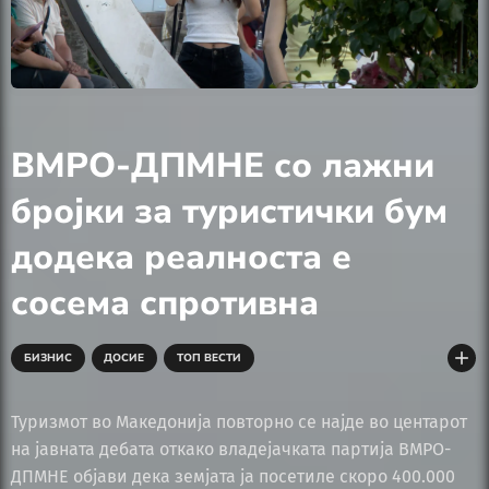
ВМРО-ДПМНЕ со лажни
бројки за туристички бум
додека реалноста е
сосема спротивна
add
БИЗНИС
ДОСИЕ
ТОП ВЕСТИ
ТУРИЗАМ/ЛЕТУВАЊЕ/ЗИМУВАЊЕ
Туризмот во Македонија повторно се најде во центарот
на јавната дебата откако владејачката партија ВМРО-
ДПМНЕ објави дека земјата ја посетиле скоро 400.000