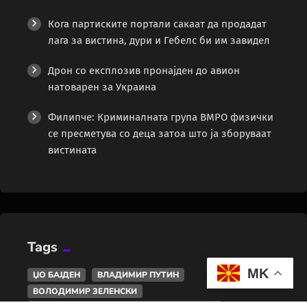
Кога партиските портали сакаат да продадат
лага за вистина, дури и Гебелс би им завидел
Дрон со експлозив пронајден до авион
натоварен за Украина
Филипче: Криминалната група ВМРО физички
се пресметува со деца затоа што ја зборуваат
вистината
Tags
MK
ЏО БАЈДЕН
ВЛАДИМИР ПУТИН
ВОЛОДИМИР ЗЕЛЕНСКИ