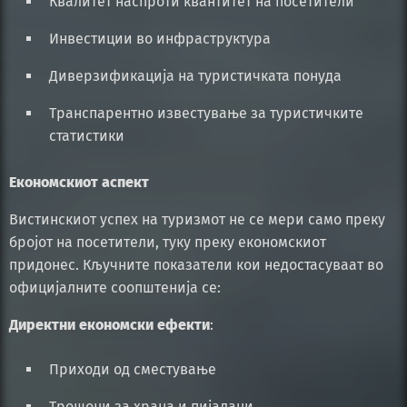
Квалитет наспроти квантитет на посетители
Инвестиции во инфраструктура
Диверзификација на туристичката понуда
Транспарентно известување за туристичките
статистики
Економскиот аспект
Вистинскиот успех на туризмот не се мери само преку
бројот на посетители, туку преку економскиот
придонес. Кључните показатели кои недостасуваат во
официјалните соопштенија се:
Директни економски ефекти
:
Приходи од сместување
Трошоци за храна и пијалаци