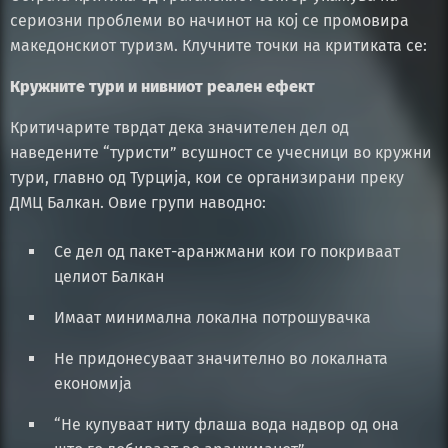
сериозни проблеми во начинот на кој се промовира
македонскиот туризм. Клучните точки на критиката се:
Кружните тури и нивниот реален ефект
Критичарите тврдат дека значителен дел од
наведените “туристи” всушност се учесници во кружни
тури, главно од Турција, кои се организирани преку
ДМЦ Балкан. Овие групи наводно:
Се дел од пакет-аранжмани кои го покриваат
целиот Балкан
Имаат минимална локална потрошувачка
Не придонесуваат значително во локалната
економија
“Не купуваат ниту флаша вода надвор од она