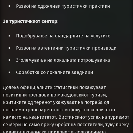
Развој на одржливи туристички практики
За туристичкиот сектор
:
Подобрување на стандардите на услугите
Развој на автентични туристички производи
Зголемување на локалната потрошувачка
Соработка со локалните заедници
Додека официјалните статистики покажуваат
позитивни трендови во македонскиот туризм,
критиките од теренот укажуваат на потреба од
поголема транспарентност и фокус на квалитетот
наместо на квантитетот. Вистинскиот успех на туризмот
се мери не само преку бројот на посетители, туку преку
нивниот економски придонес и долгорочната