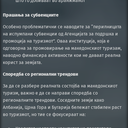
што го добиваат во аранжманот”
Прашања за субвенциите
Особено проблематични се наводите за “перилницата
на испумпани субвенции од Агенцијата за подршка и
промоција на туризмот”. Оваа институција, која е
одговорна за промовирање на македонскиот туризам,
наводно финансира активности кои не даваат реална
корист за земјата.
Споредба со регионални трендови
За да се разбере реалната состојба на македонскиот
туризм, важно е да се направи споредба со
регионалните трендови. Соседните земји како
Албанија, Црна Гора и Бугарија бележат стабилен раст
во туризмот, но тие се фокусираат на: