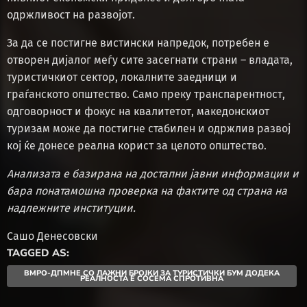
одржливост на развојот.
За да се постигне вистински напредок, потребен е
отворен дијалог меѓу сите засегнати страни – владата,
туристичкиот сектор, локалните заедници и
граѓанското општество. Само преку транспарентност,
одговорност и фокус на квалитетот, македонскиот
туризам може да постигне стабилен и одржлив развој
кој ќе донесе реална корист за целото општество.
Анализата е базирана на достапни јавни информации и
бара понатамошна проверка на фактите од страна на
надлежните институции.
Сашо Денесовски
TAGGED AS:
ВМРО-ДПМНЕ СО ЛАЖНИ БРОЈКИ ЗА ТУРИСТИЧКИ БУМ ДОДЕКА
РЕАЛНОСТА Е СОСЕМА СПРОТИВНА