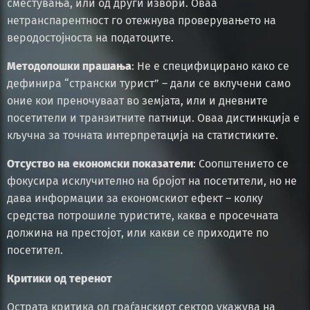
сместувања, или од други извори. Оваа
нетранспарентност го отежнува проверувањето на
веродостојноста на податоците.
Методолошки прашања
: Не е специфицирано како се
дефинира “странски турист” – дали се вклучени само
оние кои преночуваат во земјата, или и дневните
посетители и транзитните патници. Оваа дистинкција е
кључна за точната интерпретација на статистиките.
Отсуство на економски показатели
: Соопштението се
фокусира исклучително на бројот на посетители, но не
дава информации за економскиот ефект – колку
средства потрошиле туристите, каква е просечната
должина на престојот, или какви се приходите по
посетител.
Критики од теренот
Острата критика од граѓанскиот сектор укажува на