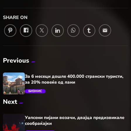
SHARE ON
email
Previous
За 6 месеци дошле 400.000 странски туристи,
за 20% повеќе од лани
БИЗНИС
Next
trending_flat
Уапсени пијани возачи, двајца предизвикале
сообраќајки