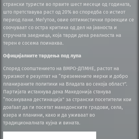
странски туристи во првите шест месеци од годината,
што претставува раст од 20% во споредба со истиот
период лани. Меѓутоа, овие оптимистички проекции се
соочуваат со остра критика од дел на јавноста и
стручната заедница, која тврди дека реалноста на
терен е сосема поинаква.
Официјалните тврдења под лупа
Според соопштението на ВМРО-ДПМНЕ, растот на
туризмот е резултат на “преземените мерки и добро
планираните политики на Владата во секоја област”.
Партијата истакнува дека Македонија станува
“посакувана дестинација” за странски посетители кои
доаѓаат да ги посетат македонските градови, села,
езера и планини, како и да уживаат во
традиционалната кујна и вината.