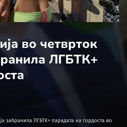
ија во четврток
абранила ЛГБТК+
оста
 ја забранила ЛГБТК+ парадата на гордоста во