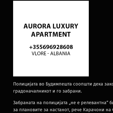
Полицијата во Будимпешта соопшти дека зако
градоначалникот и го забрани.
Забраната на полицијата „не е релевантна“
за плановите за настанот, рече Карачони на 