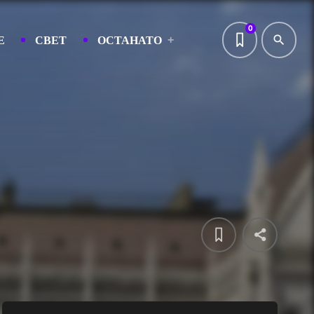
0
Е
СВЕТ
ОСТАНАТО
search