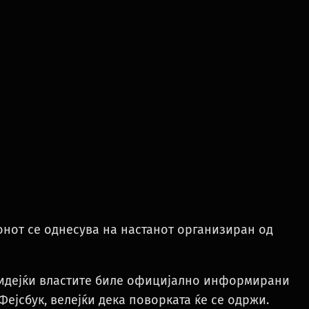
нот се однесува на настанот организиран од
 бидејќи властите биле официјално информирани
Фејсбук, велејќи дека поворката ќе се одржи.