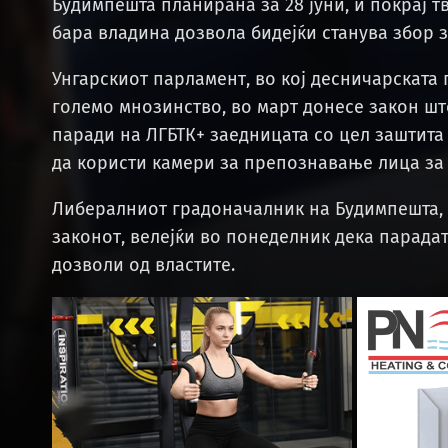
Будимпешта планирана за 28 јуни, и покрај 
бара владина дозвола бидејќи станува збор з
Унгарскиот парламент, во кој десничарската
големо мнозинство, во март донесе закон шт
паради на ЛГБТК+ заедницата со цел заштита 
да користи камери за препознавање лица за
Либералниот градоначалник на Будимпешта, 
законот, велејќи во понеделник дека парадат
дозволи од властите.