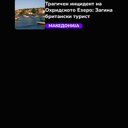
Трагичен инцидент на
Охридското Езеро: Загина
британски турист
МАКЕДОНИЈА
trending_flat