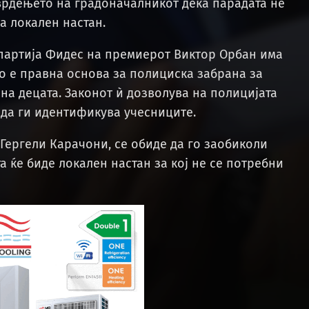
тврдењето на градоначалникот дека парадата не
а локален настан.
 партија Фидес на премиерот Виктор Орбан има
о е правна основа за полициска забрана за
на децата. Законот ѝ дозволува на полицијата
 да ги идентификува учесниците.
Гергели Карачони, се обиде да го заобиколи
а ќе биде локален настан за кој не се потребни