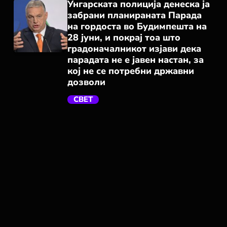
Унгарската полиција денеска ја
забрани планираната Парада
на гордоста во Будимпешта на
28 јуни, и покрај тоа што
градоначалникот изјави дека
парадата не е јавен настан, за
кој не се потребни државни
trending_flat
дозволи
СВЕТ