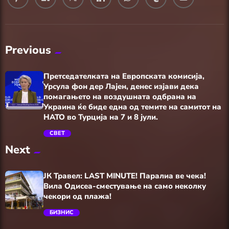
Previous
Претседателката на Европската комисија,
Урсула фон дер Лајен, денес изјави дека
помагањето на воздушната одбрана на
Украина ќе биде една од темите на самитот на
НАТО во Турција на 7 и 8 јули.
СВЕТ
trending_flat
Next
ЈК Травел: LAST MINUTE! Паралиа ве чека!
Вила Одисеа-сместување на само неколку
чекори од плажа!
БИЗНИС