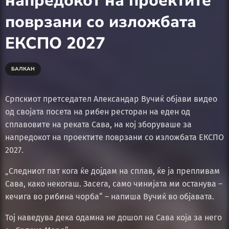
напредокот на проектите
поврзани со изложбата
ЕКСПО 2027
БАЛКАН
Српскиот претседател Александар Вучиќ објави видео
од својата посета на рибен ресторан на еден од
сплавовите на реката Сава, на кој зборуваше за
напредокот на проектите поврзани со изложбата ЕКСПО
2027.
„Следниот пат кога ќе дојдам на сплав, ќе ја препливам
Сава, како некогаш. Засега, само чинијата ми останува –
кечига во рибина чорба“ – напиша Вучиќ во објавата.
Тој наведува дека одамна не дошол на Сава која за него