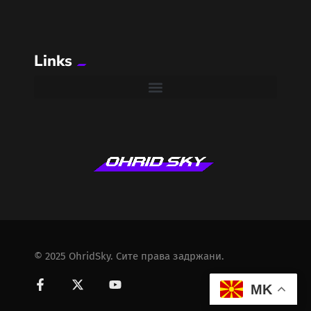
Links
© 2025 OhridSky. Сите права задржани.
MK