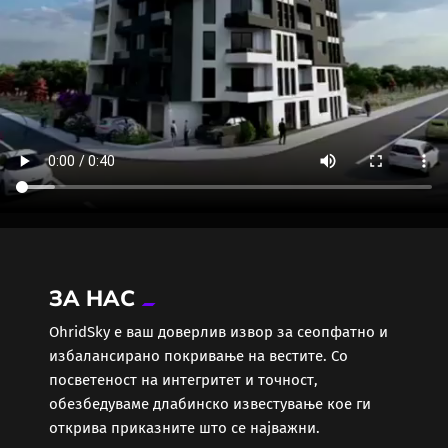
ЗА НАС
ОhridSky е ваш доверлив извор за сеопфатно и
избалансирано покривање на вестите. Со
посветеност на интегритет и точност,
обезбедуваме длабинско известување кое ги
открива приказните што се најважни.