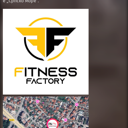
е „Српско Море“.