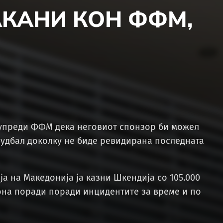
АКАНИ КОН ФФМ,
дупреди ФФМ дека неговиот спонзор би можел
фудбал доколку не биде ревидирана последната
а на Македонија ја казни Шкендија со 105.000
она поради поради инцидентите за време и по