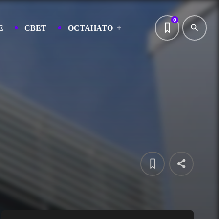
0
Е
СВЕТ
ОСТАНАТО
search