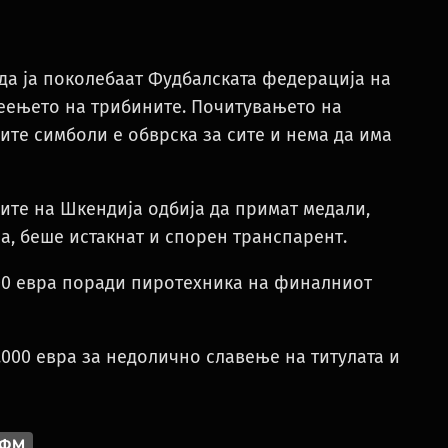
да ја поколебаат Фудбалската федерација на
веењето на трибините. Почитувањето на
ите симболи е обврска за сите и нема да има
ите на Шкендија одбија да примат медали,
а, беше истакнат и спорен транспарент.
000 евра поради пиротехника на финалниот
.000 евра за недолично славење на титулата и
ФФМ