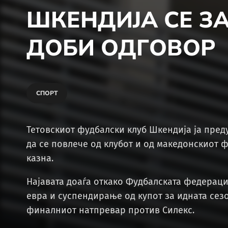
ШКЕНДИЈА СЕ З
ДОБИ ОДГОВОР
СПОРТ
Teтовскиот фудбалски клуб Шкендија ја пре
да се повлече од клубот и од македонскиот 
казна.
Најавата доаѓа откако Фудбалската федерациј
евра и суспендирање од купот за идната сез
финалниот натпревар против Силекс.