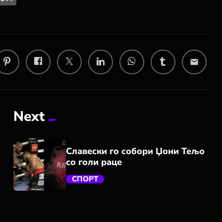
email
Next
Славески го собори Џони Тељо
со голи раце
СПОРТ
trending_flat