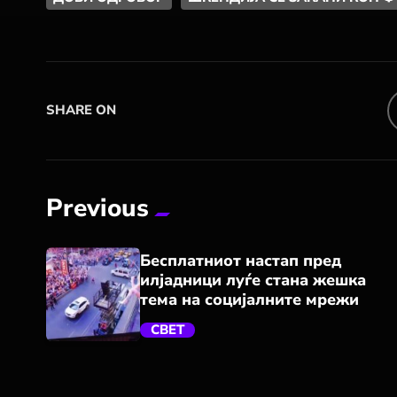
SHARE ON
Previous
Бесплатниот настап пред
илјадници луѓе стана жешка
тема на социјалните мрежи
СВЕТ
trending_flat