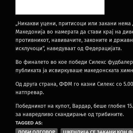
„Никакви уцени, притисоци или закани нема 
Македонија во намерата да стави крај на ди
противникот, навивачите, законите и државн
исклучоци“, наведуваат од Федерацијата.
Во финалето во кое победи Силекс фудбалер
публиката ја исвиркуваше македонската химн
Од друга страна, ФФМ го казни Силекс со 5.
натпревар.
Победникот на купот, Вардар, беше глобен 15
за навредливо скандирање од трибините.
TAGGED AS:
ДОБИ ОДГОВОР
ШКЕНДИЈА СЕ ЗАКАНИ КОН 