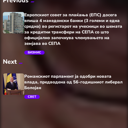
Previous
Европскиот совет за плаќања (ЕПС) досега
впиша 4 македонски банки (3 големи и една
средна) во регистарот на учесници во шемата
за кредитни трансфери на СЕПА со што
официјално започнува членувањето на
земјава во СЕПА
trending_flat
БИЗНИС
Next
Романскиот парламент ја одобри новата
влада, предводена од 56-годишниот либерал
Болојан
СВЕТ
trending_flat