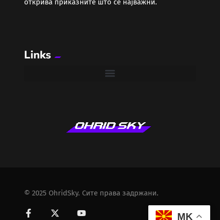
открива приказните што се најважни.
Links
© 2025 OhridSky. Сите права задржани.
MK