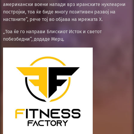
американски воени напади врз иранските нуклеарни
постројки, тоа ќе биде многу позитивен развој на
настаните“, рече тој во објава на мрежата X.
„Тоа ќе го направи Блискиот Исток и светот
побезбедни“, додаде Мерц.