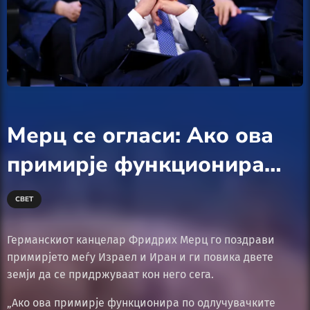
Мерц се огласи: Ако ова
примирје функционира…
СВЕТ
Германскиот канцелар Фридрих Мерц го поздрави
примирјето меѓу Израел и Иран и ги повика двете
земји да се придржуваат кон него сега.
„Ако ова примирје функционира по одлучувачките