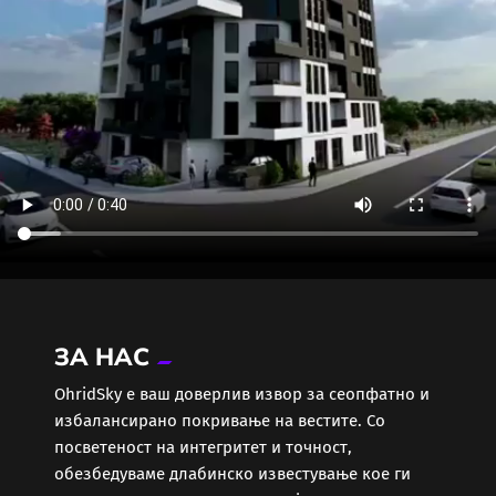
ЗА НАС
ОhridSky е ваш доверлив извор за сеопфатно и
избалансирано покривање на вестите. Со
посветеност на интегритет и точност,
обезбедуваме длабинско известување кое ги