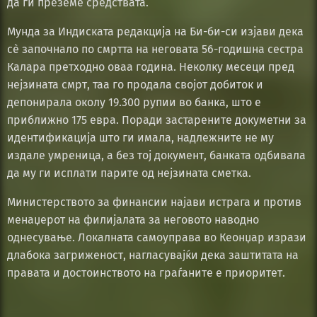
да ги преземе средствата.
Мунда за Индиската редакција на Би-би-си изјави дека
сè започнало по смртта на неговата 56-годишна сестра
Калара претходно оваа година. Неколку месеци пред
нејзината смрт, таа го продала својот добиток и
депонирала околу 19.300 рупии во банка, што е
приближно 175 евра. Поради застарените докуметни за
идентификација што ги имала, надлежните не му
издале умреница, а без тој документ, банката одбивала
да му ги исплати парите од нејзината сметка.
Министерството за финансии најави истрага и против
менаџерот на филијалата за неговото наводно
однесување. Локалната самоуправа во Кеонџар изрази
длабока загриженост, нагласувајќи дека заштитата на
правата и достоинството на граѓаните е приоритет.