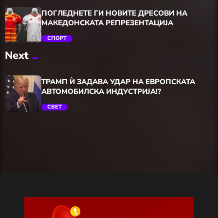
ПОГЛЕДНЕТЕ ГИ НОВИТЕ ДРЕСОВИ НА
МАКЕДОНСКАТА РЕПРЕЗЕНТАЦИЈА
СПОРТ
Next
trending_flat
ТРАМП Ѝ ЗАДАВА УДАР НА ЕВРОПСКАТА
АВТОМОБИЛСКА ИНДУСТРИЈА!?
СВЕТ
trending_flat