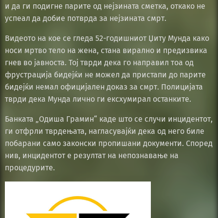
и да ги подигне парите од нејзината сметка, откако не
успеал да добие потврда за нејзината смрт.
Видеото на кое се гледа 52-годишниот Џиту Мунда како
носи мртво тело на жена, стана вирално и предизвика
гнев во јавноста. Тој тврди дека го направил тоа од
фрустрација бидејќи не можел да пристапи до парите
бидејќи немал официјален доказ за смрт. Полицијата
тврди дека Мунда лично ги ексхумирал останките.
Банката „Одиша Грамин“ каде што се случи инцидентот,
ги отфрли тврдењата, нагласувајќи дека од него биле
побарани само законски пропишани документи. Според
нив, инцидентот е резултат на непознавање на
процедурите.