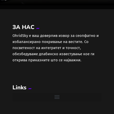
ЗА НАС
ОhridSky е ваш доверлив извор за сеопфатно и
избалансирано покривање на вестите. Со
посветеност на интегритет и точност,
обезбедуваме длабинско известување кое ги
открива приказните што се најважни.
Links