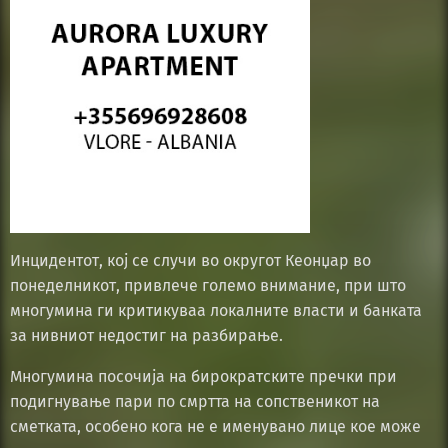
Инцидентот, кој се случи во округот Кеонџар во
понеделникот, привлече големо внимание, при што
многумина ги критикуваа локалните власти и банката
за нивниот недостиг на разбирање.
Многумина посочија на бирократските пречки при
подигнување пари по смртта на сопственикот на
сметката, особено кога не е именувано лице кое може