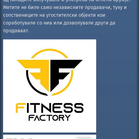
Метите не биле само независните продавачи, туку и
сопствениците на угостителски објекти кои
соработувале со нив или дозволувале други да
продаваат.