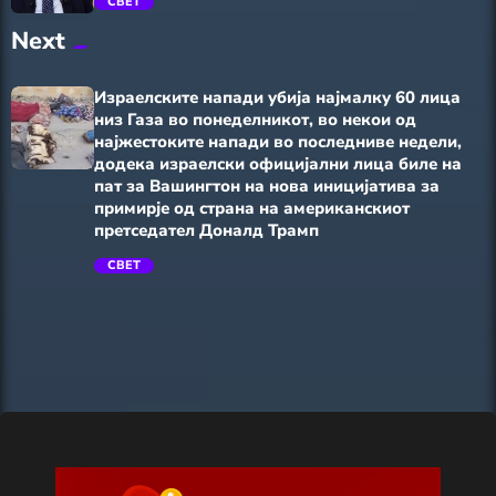
СВЕТ
Next
trending_flat
Израелските напади убија најмалку 60 лица
низ Газа во понеделникот, во некои од
најжестоките напади во последниве недели,
додека израелски официјални лица биле на
пат за Вашингтон на нова иницијатива за
примирје од страна на американскиот
претседател Доналд Трамп
trending_flat
СВЕТ