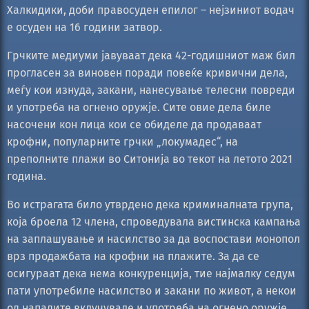
Халкидики, доби правосуден епилог – нејзиниот водач
е осуден на 16 години затвор.
Грчките медиуми јавуваат дека 42-годишниот маж бил
прогласен за виновен поради повеќе кривични дела,
меѓу кои изнуда, закани, нанесување телесни повреди
и употреба на огнено оружје. Сите овие дела биле
насочени кон лица кои се обиделе да продаваат
крофни, популарните грчки „локумадес“, на
преполните плажи во Ситонија во текот на летото 2021
година.
Во истрагата било утврдено дека криминалната група,
која броела 12 члена, спроведувала вистинска кампања
на заплашување и насилство за да воспостави монопол
врз продажбата на крофни на плажите. За да се
осигураат дека нема конкуренција, тие најмалку седум
пати употребиле насилство и закани по живот, а некои
од нападите вклучувале и употреба на огнено оружје.