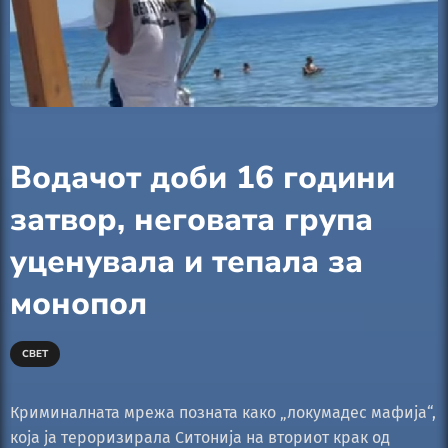
Водачот доби 16 години
затвор, неговата група
уценувала и тепала за
монопол
СВЕТ
Криминалната мрежа позната како „локумадес мафија“,
која ја тероризирала Ситонија на вториот крак од