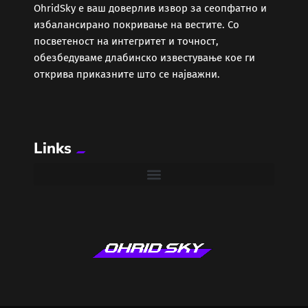
ОhridSky е ваш доверлив извор за сеопфатно и
избалансирано покривање на вестите. Со
посветеност на интегритет и точност,
обезбедуваме длабинско известување кое ги
открива приказните што се најважни.
Links