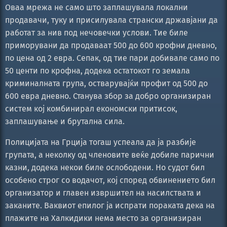
Оваа мрежа не само што заплашувала локални
продавачи, туку и присилувала странски државјани да
работат за нив под нечовечки услови. Тие биле
приморувани да продаваат 500 до 600 крофни дневно,
по цена од 2 евра. Сепак, од тие пари добивале само по
50 центи по крофна, додека остатокот го земала
криминалната група, остварувајќи профит од 500 до
600 евра дневно. Станува збор за добро организиран
систем кој комбинирал економски притисок,
заплашување и брутална сила.
Полицијата на Грција тогаш успеала да ја разбије
групата, а неколку од членовите веќе добиле парични
казни, додека некои биле ослободени. Но судот бил
особено строг со водачот, кој според обвинението бил
организатор и главен извршител на насилствата и
заканите. Ваквиот епилог ја испрати пораката дека на
плажите на Халкидики нема место за организиран