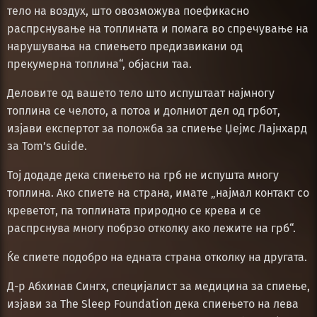
тело на воздух, што овозможува поефикасно
распрснување на топлината и помага во спречување на
нарушувања на спиењето предизвикани од
прекумерна топлина“, објасни таа.
Деловите од вашето тело што испуштаат најмногу
топлина се челото, а потоа и долниот дел од грбот,
изјави експертот за положба за спиење Џејмс Лајнхард
за Tom’s Guide.
Тој додаде дека спиењето на грб не испушта многу
топлина. Ако спиете на страна, имате „најмал контакт со
креветот, па топлината природно се крева и се
распрснува многу побрзо отколку ако лежите на грб“.
Ќе спиете подобро на едната страна отколку на другата.
Д-р Абхинав Сингх, специјалист за медицина за спиење,
изјави за The Sleep Foundation дека спиењето на лева