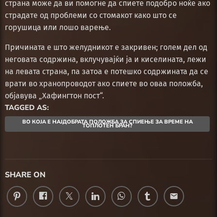
страна може да ви помогне да спиете подобро ноќе ако
страдате од проблеми со стомакот како што се
горушица или лошо варење.
Причината е што желудникот е закривен; голем дел од
неговата содржина, вклучувајќи ја и киселината, лежи
на левата страна, па затоа е потешко содржината да се
врати во хранопроводот ако спиете во оваа положба,
објавува „Хафингтон пост“.
TAGGED AS:
ВО КОЈА Е НАЈДОБРАТА ПОЛОЖБА ЗА СПИЕЊЕ ЗА ВРЕМЕ НА
ТОПЛОТЕН БРАН?
SHARE ON
email