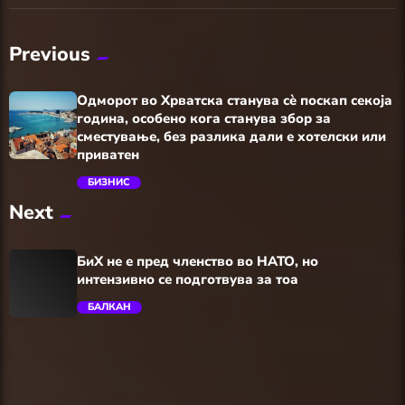
Previous
Одморот во Хрватска станува сè поскап секоја
година, особено кога станува збор за
сместување, без разлика дали е хотелски или
приватен
БИЗНИС
Next
trending_flat
БиХ не е пред членство во НАТО, но
интензивно се подготвува за тоа
БАЛКАН
trending_flat