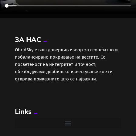
ЗА НАС
ОhridSky е ваш доверлив извор за сеопфатно и
избалансирано покривање на вестите. Со
посветеност на интегритет и точност,
обезбедуваме длабинско известување кое ги
открива приказните што се најважни.
Links