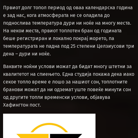
Првиот долг топол период од оваа календарска година
е зад нас, кога атмосферата не се оладила до
поднослива температура дури ни ноќе на многу места.
На некои места, првиот топлотен бран од годината
беше регистриран и локално покрај морето, па
температурата не падна под 25 степени Целзиусови три
дена – дури ни ноќе.
Ваквите ноќни услови можат да бидат многу штетни за
квалитетот на спиењето. Една студија покажа дека иако
секое топло време е лошо за нашиот сон, топлотните
бранови можат да ни одземат уште повеќе минути сон
од другите топли временски услови, објавува
Хафингтон пост.