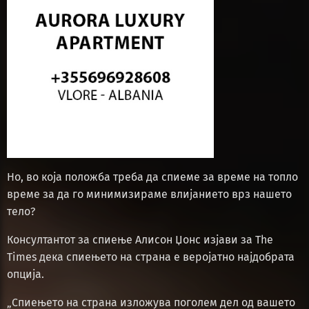
Но, во која положба треба да спиеме за време на топло
време за да го минимизираме влијанието врз нашето
тело?
Консултантот за спиење Алисон Џонс изјави за The
Times дека спиењето на страна е веројатно најдобрата
опција.
„Спиењето на страна изложува поголем дел од вашето