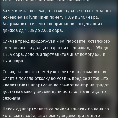
За четиричлено семејство сместување во хотел за пет
ноќевања во јули чини помеѓу 1.879 и 2.107 евра.
Апартманите се нешто попристапни, со цени кои се
движеа од 1.235 до 2.000 евра.
Сличен тренд продолжува и кај паровите. Хотелското
сместување за двајца возрасни се движи од 1.054 до
1.324 евра, додека апартманите чинат помеѓу 620 и
1.280 евра.
Сепак, разликата помеѓу хотелите и апартманите во
Сплит е помала отколку во Ровињ, пред сè затоа што
квалитетните апартмани во самиот центар на градот
достигнаа многу високи цени во текот на шпицот на
сезоната.
Некои од апартманите се речиси еднакви по цена со
хотелските соби, што покажува дека приватното