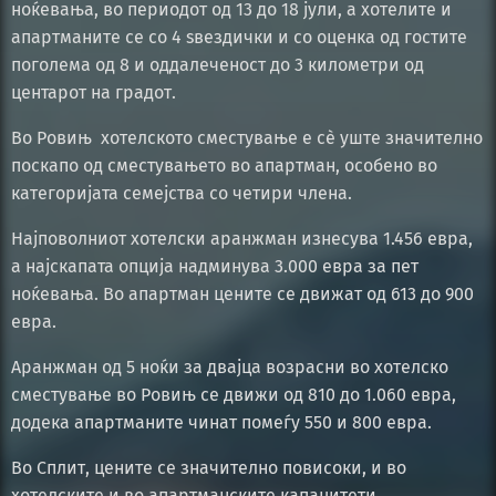
ноќевања, во периодот од 13 до 18 јули, а хотелите и
апартманите се со 4 ѕвездички и со оценка од гостите
поголема од 8 и оддалеченост до 3 километри од
центарот на градот.
Во Ровињ хотелското сместување е сè уште значително
поскапо од сместувањето во апартман, особено во
категоријата семејства со четири члена.
Најповолниот хотелски аранжман изнесува 1.456 евра,
а најскапата опција надминува 3.000 евра за пет
ноќевања. Во апартман цените се движат од 613 до 900
евра.
Аранжман од 5 ноќи за двајца возрасни во хотелско
сместување во Ровињ се движи од 810 до 1.060 евра,
додека апартманите чинат помеѓу 550 и 800 евра.
Во Сплит, цените се значително повисоки, и во
хотелските и во апартманските капацитети.