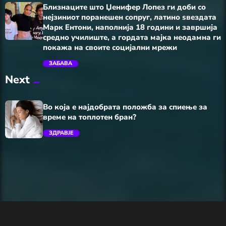
Близнаците што Џенифер Лопез ги доби со
нејзиниот поранешен сопруг, латино ѕвездата
Марк Ентони, наполнија 18 години и завршија
средно училиште, а гордата мајка неодамна ги
покажа на своите социјални мрежи
ЗАБАВА
trending_flat
Next
Во која е најдобрата положба за спиење за
време на топлотен бран?
ЗДРАВЈЕ
trending_flat