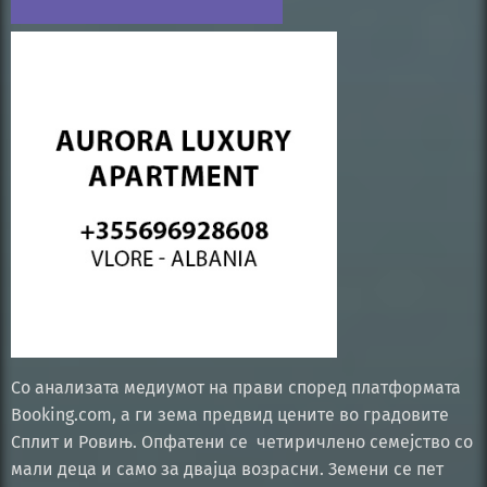
Со анализата медиумот на прави според платформата
Booking.com, а ги зема предвид цените во градовите
Сплит и Ровињ. Опфатени се четиричлено семејство со
мали деца и само за двајца возрасни. Земени се пет