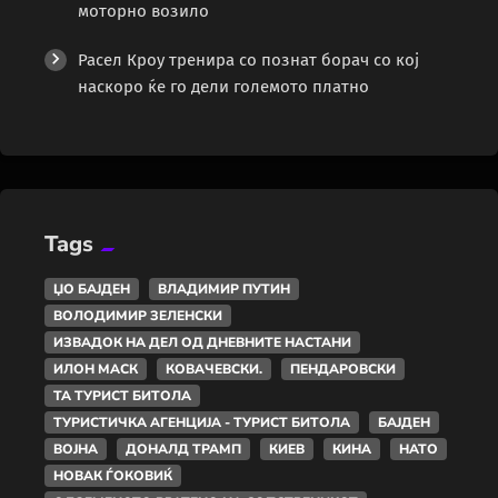
моторно возило
Расел Кроу тренира со познат борач со кој
наскоро ќе го дели големото платно
Tags
ЏО БАЈДЕН
ВЛАДИМИР ПУТИН
ВОЛОДИМИР ЗЕЛЕНСКИ
ИЗВАДОК НА ДЕЛ ОД ДНЕВНИТЕ НАСТАНИ
ИЛОН МАСК
КОВАЧЕВСКИ.
ПЕНДАРОВСКИ
ТА ТУРИСТ БИТОЛА
ТУРИСТИЧКА АГЕНЦИЈА - ТУРИСТ БИТОЛА
БАЈДЕН
ВОЈНА
ДОНАЛД ТРАМП
КИЕВ
КИНА
НАТО
НОВАК ЃОКОВИЌ