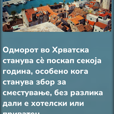
Одморот во Хрватска
станува сè поскап секоја
година, особено кога
станува збор за
сместување, без разлика
дали е хотелски или
приватен