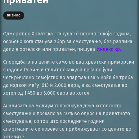
БИЗНИС
Одморот во Хрватска станува сè поскап секоја година,
особено кога станува збор за сместување, без разлика
дали е хотелски или приватен, пишува
Индекс хр.
Споредбата на цените само во два хрватски приморски
градови Ровињ и Сплит покажува дека во јули
четиричлено семејство во апартман за 5 ноќи ќе треба
да издвои меѓу 613 и 2.000 евра, а за сместување во
хотел од 1.450 до 3.000 евра во хотел.
Анализата на медиумот покажува дека хотелското
сместување е поскапо за 40% во однос на приватното
сместување, со тоа што последните години
апартманите се повеќе се приближуваат со цените до
хотелите.