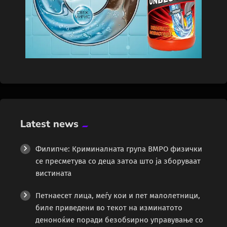
Latest news
Филипче: Криминалната група ВМРО физички
се пресметува со деца затоа што ја зборуваат
вистината
Петнаесет лица, меѓу кои и пет малолетници,
биле приведени во текот на изминатото
деноноќие поради безобѕирно управување со