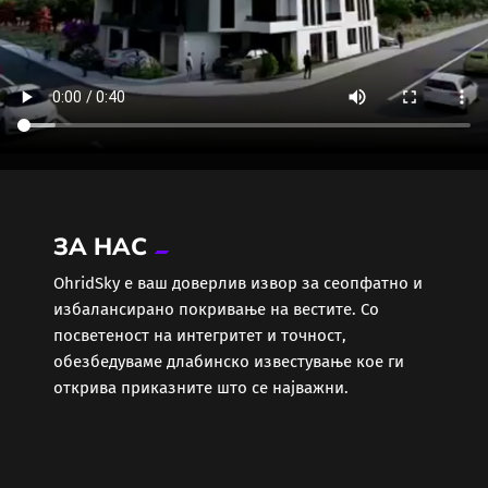
ЗА НАС
ОhridSky е ваш доверлив извор за сеопфатно и
избалансирано покривање на вестите. Со
посветеност на интегритет и точност,
обезбедуваме длабинско известување кое ги
открива приказните што се најважни.