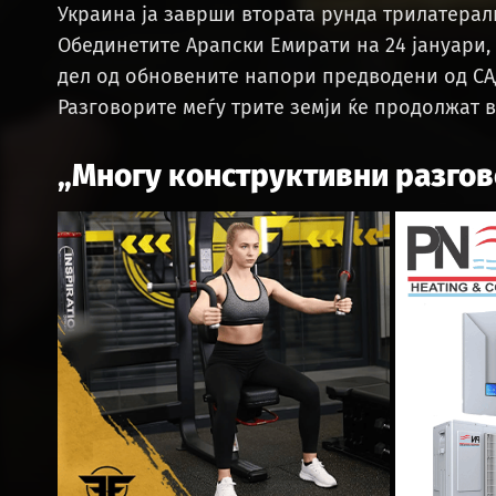
Украина ја заврши втората рунда трилатерал
Обединетите Арапски Емирати на 24 јануари,
дел од обновените напори предводени од САД
Разговорите меѓу трите земји ќе продолжат в
„Многу конструктивни разго