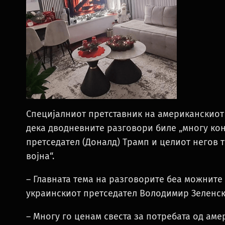
Специјалниот претставник на американскиот 
дека дводневните разговори биле „многу кон
претседател (Доналд) Трамп и целиот негов 
војна“.
– Главната тема на разговорите беа можните
украинскиот претседател Володимир Зеленск
– Многу го ценам свеста за потребата од ам