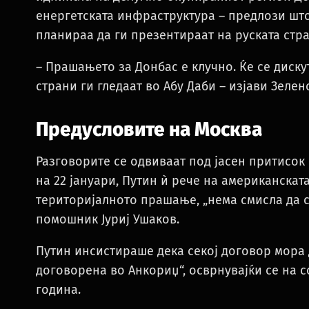
енергетската инфраструктура – предлози шт
планираа да ги презентираат на руската стра
– Прашањето за Донбас е клучно. Ќе се диску
страни ги гледаат во Абу Даби – изјави Зелен
Предусловите на Москва
Разговорите се одвиваат под јасен притисок
на 22 јануари, Путин ѝ рече на американскат
територијалното прашање, „нема смисла да се
помошник Јуриј Ушаков.
Путин инсистираше дека секој договор мора
договорена во Анкориџ“, осврнувајќи се на со
година.