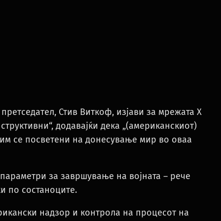
претседател, Стив Виткоф, изјави за мрежата X
структивни“, додавајќи дека „(американскиот)
тим се посветени на донесување мир во оваа
 параметри за завршување на војната – рече
и по состаноците.
ерикански надзор и контрола на процесот на