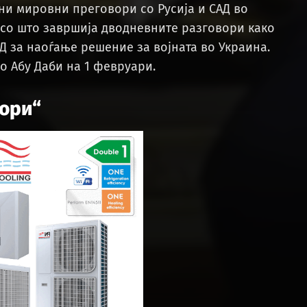
ни мировни преговори со Русија и САД во
 со што завршија дводневните разговори како
 за наоѓање решение за војната во Украина.
о Абу Даби на 1 февруари.
вори“