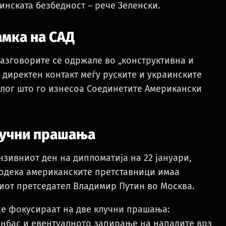
инската безбедност – рече Зеленски.
амка на САД
разговорите се одржале во „конструктивна и
 директен контакт меѓу руските и украинските
лог што го изнесоа Соединетите Американски
лучни прашања
нзивниот ден на дипломатија на 22 јануари,
 додека американските претставници имаа
киот претседател Владимир Путин во Москва.
се фокусираат на две клучни прашања:
нбас и евентуалното запирање на нападите врз