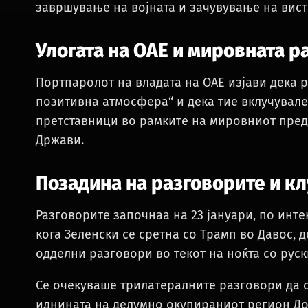
завршување на војната и зачувување на вист
Улогата на ОАЕ и мировната р
Портпаролот на владата на ОАЕ изјави дека 
позитивна атмосфера“ и дека тие вклучувале
претставници во рамките на мировниот пред
Држави.
Позадина на разговорите и к
Разговорите започнаа на 23 јануари, по инте
кога Зеленски се сретна со Трамп во Давос,
одделни разговори во текот на ноќта со рус
Се очекуваше трилатералните разговори да 
иднината на делумно окупираниот регион До