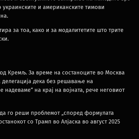
о украинските и американските тимови
на.
тира за тоа, како и за модалитетите што трите
ски.
 од Кремљ. За време на состаноците во Москва
а делегација дека без решавање на
 надеваме“ на крај на војната, рече неговиот
 да го реши проблемот „според формулата
станокот со Трамп во Алјаска во август 2025