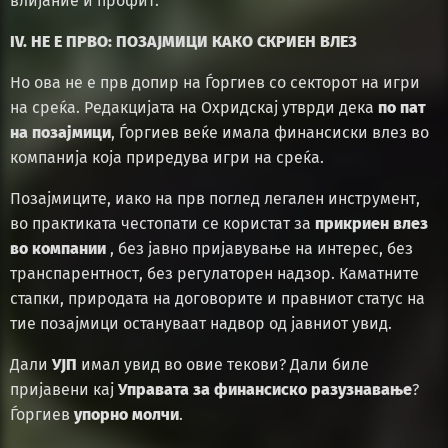
влијание и профит.
IV. НЕ Е ПРВО: ПОЗАЈМИЦИ КАКО СКРИЕН ВЛЕЗ
Но ова не е прв допир на Ѓоргиев со секторот на игри
на среќа. Редакцијата на Охридскај утврди дека
по пат
на позајмици
, Ѓоргиев веќе имала финансиски влез во
компанија која приредува игри на среќа.
Позајмиците, иако на прв поглед легален инструмент,
во практиката честопати се користат за
прикриен влез
во компании
, без јавно пријавување на интерес, без
транспарентност, без регулаторен надзор. Каматните
стапки, природата на договорите и правниот статус на
тие позајмици остануваат надвор од јавниот увид.
Дали
УЈП
имал увид во овие текови? Дали биле
пријавени кај
Управата за финансиско разузнавање
?
Ѓоргиев
упорно молчи
.