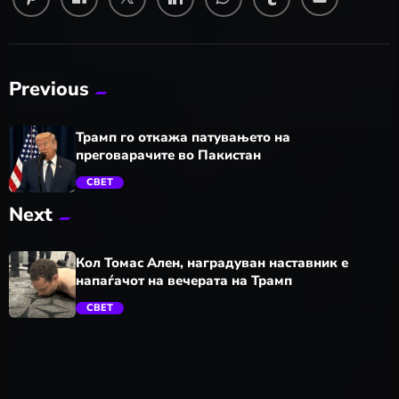
Previous
Трамп го откажа патувањето на
преговарачите во Пакистан
СВЕТ
Next
trending_flat
Кол Томас Ален, наградуван наставник е
напаѓачот на вечерата на Трамп
СВЕТ
trending_flat