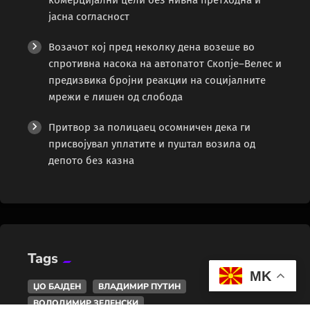
комерцијални цели без нивна претходна и
јасна согласност
Возачот кој пред неколку дена возеше во
спротивна насока на автопатот Скопје–Велес и
предизвика бројни реакции на социјалните
мрежи е лишен од слобода
Притвор за полицаец осомничен дека ги
присвојувал уплатите и пуштал возила од
депото без казна
Tags
MK
ЏО БАЈДЕН
ВЛАДИМИР ПУТИН
ВОЛОДИМИР ЗЕЛЕНСКИ