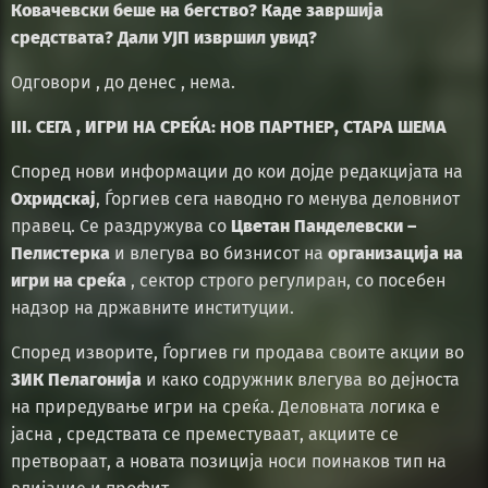
Ковачевски беше на бегство? Каде завршија
средствата? Дали УЈП извршил увид?
Одговори , до денес , нема.
III. СЕГА , ИГРИ НА СРЕЌА: НОВ ПАРТНЕР, СТАРА ШЕМА
Според нови информации до кои дојде редакцијата на
Охридскај
, Ѓоргиев сега наводно го менува деловниот
правец. Се раздружува со
Цветан Панделевски –
Пелистерка
и влегува во бизнисот на
организација на
игри на среќа
, сектор строго регулиран, со посебен
надзор на државните институции.
Според изворите, Ѓоргиев ги продава своите акции во
ЗИК Пелагонија
и како содружник влегува во дејноста
на приредување игри на среќа. Деловната логика е
јасна , средствата се преместуваат, акциите се
претвораат, а новата позиција носи поинаков тип на