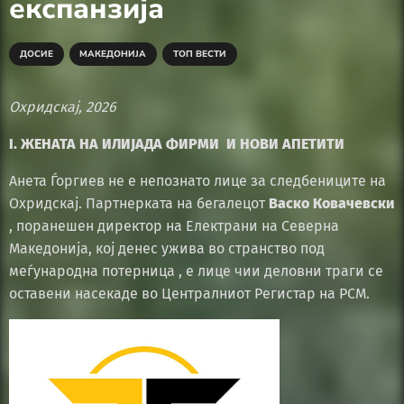
експанзија
ДОСИЕ
МАКЕДОНИЈА
ТОП ВЕСТИ
Охридскај, 2026
I. ЖЕНАТА НА ИЛИЈАДА ФИРМИ И НОВИ АПЕТИТИ
Анета Ѓоргиев не е непознато лице за следбениците на
Охридскај. Партнерката на бегалецот
Васко Ковачевски
, поранешен директор на Електрани на Северна
Македонија, кој денес ужива во странство под
меѓународна потерница , е лице чии деловни траги се
оставени насекаде во Централниот Регистар на РСМ.