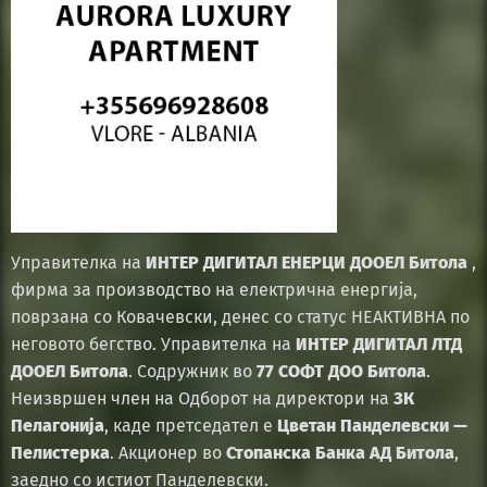
Управителка на
ИНТЕР ДИГИТАЛ ЕНЕРЦИ ДООЕЛ Битола
,
фирма за производство на електрична енергија,
поврзана со Ковачевски, денес со статус НЕАКТИВНА по
неговото бегство. Управителка на
ИНТЕР ДИГИТАЛ ЛТД
ДООЕЛ Битола
. Содружник во
77 СОФТ ДОО Битола
.
Неизвршен член на Одборот на директори на
ЗК
Пелагонија
, каде претседател е
Цветан Панделевски —
Пелистерка
. Акционер во
Стопанска Банка АД Битола
,
заедно со истиот Панделевски.