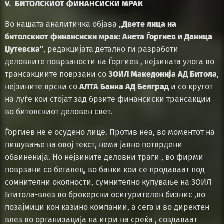
V. БИТОЛСКИОТ ФИНАНСИСКИ МРАК
Во нашата аналитичка објава
„Двете лица на
битолскиот финансиски мрак: Анета Ѓоргиев и Даница
Џутевска”
, редакцијата детално ги разработи
деловните поврзаности на Ѓоргиев , нејзината улога во
трансакциите поврзани со
ЗОИЛ Македонија АД Битола
,
нејзините врски со
АЛТА Банка АД Белград
и со кругот
на луѓе кои стојат зад брзите финансиски трансакции
во битолскиот деловен свет.
Ѓоргиев не е осудено лице. Против неа, во моментот на
пишување на овој текст, нема јавно потврдени
обвиненија. Но нејзините деловни траги , во фирми
поврзани со бегалец, во банки кои се продаваат под
сомнителни околности, сумнително купување на ЗОИЛ
Бтитола-влез во брокерски осигурителен бизнис ,во
позајмици кон казино компании, а сега и во директен
влез во организација на игри на среќа , создаваат