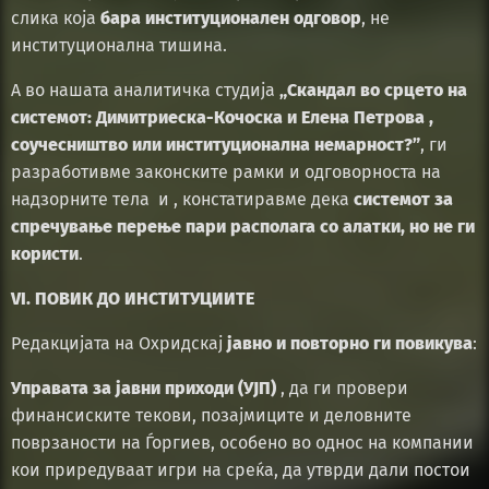
слика која
бара институционален одговор
, не
институционална тишина.
А во нашата аналитичка студија
„Скандал во срцето на
системот: Димитриеска-Кочоска и Елена Петрова ,
соучесништво или институционална немарност?”
, ги
разработивме законските рамки и одговорноста на
надзорните тела и , констатиравме дека
системот за
спречување перење пари располага со алатки, но не ги
користи
.
VI. ПОВИК ДО ИНСТИТУЦИИТЕ
Редакцијата на Охридскај
јавно и повторно ги повикува
:
Управата за јавни приходи (УЈП)
, да ги провери
финансиските текови, позајмиците и деловните
поврзаности на Ѓоргиев, особено во однос на компании
кои приредуваат игри на среќа, да утврди дали постои