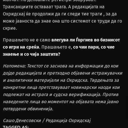
Трансакциите оставаат трага. А редакцијата на
Охридскај ќе продолжи да ги следи тие траги , за да
може јавноста да знае она што системот се труди да го
скрие.
Прашањето не е само
влегува ли Ѓоргиев во бизнисот
со игри на среќа
. Прашањето е,
со чии пари, со чие
знаење и со чија заштита?
Напомена: Текстот се заснова на информации до кои
дојде редакцијата и претходно објавени истражувачки
и аналитички материјали на Охридска. Тврдењата за
конкретни лица претставуваат новинарски наоди кои
подлежат на истрага и судска верификација. Против
наведените лица во моментот на објавата нема јавно
потврдени обвиненија.
Сашо Денесовски / Редакција Охридскај
TAGGED AS: