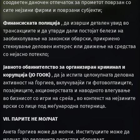
соодветен даночен отпечаток за прометот поврзан со
сите нејзини фирми и поврзани субјекти;
Финансиската полиција
, да изврши детален увид во
трансакциите и да утврди дали постојат белези на
заобиколување на законски обврски, прикриено
стекнување деловен интерес или движење на средства
со нејасно потекло;
Јавното обвинителство за организиран криминал и
корупција (ЈО ГООК)
, да ја испита целокупната деловна
активност на Ѓоргиев, вклучувајќи ги фотоволтаиците,
позајмиците, акционерствата и наводното влегување
во бизнисот со игри на среќа , во контекст на нејзините
врски со лице под меѓународна потерница.
VII. ПАРИТЕ НЕ МОЛЧАТ
Анета Ѓоргиев може да молчи. Институциите може да
молчат. Но деловните регистри зборуваат.