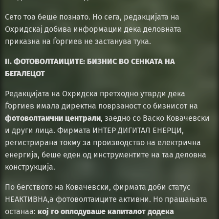
Сето тоа беше познато. Но сега, редакцијата на
Охридскај добива информации дека деловната
приказна на Ѓоргиев не застанува тука.
II. ФОТОВОЛТАИЦИТЕ: БИЗНИС ВО СЕНКАТА НА
БЕГАЛЕЦОТ
Редакцијата на Охридска претходно утврди дека
Ѓоргиев имала директна поврзаност со бизнисот на
фотоволтаични централи
, заедно со Васко Ковачевски
и други лица. Фирмата ИНТЕР ДИГИТАЛ ЕНЕРЦИ,
регистрирана токму за производство на електрична
енергија, беше еден од инструментите на таа деловна
конструкција.
По бегството на Ковачевски, фирмата доби статус
НЕАКТИВНА,а фотоволтаиците активни. Но прашањата
останаа:
кој го оплодуваше капиталот додека