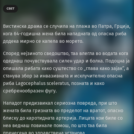
СВЕТ
Вистинска драма се случила на плажа во Патра, Грција,
кога 64-годишна жена била нападната од опасна риба
додека мирно се капела во морето.
Според нејзиното сведоштво, таа влегла во водата кога
одеднаш почувствувала силен удар и болка. Подоцна ја
опишала рибата како суштество со „глава како зајак“, а
станува збор за инвазивната и исклучително опасна
риба Lagocephalus sceleratus, позната и како
сребренообразен фугу.
Нападот предизвикал сериозна повреда, при што
жената била гризната во пределот на вратот, опасно
блиску до каротидната артерија. Лицата кои биле со
неа веднаш повикале помош, по што таа била
пренесена во здравствена установа.