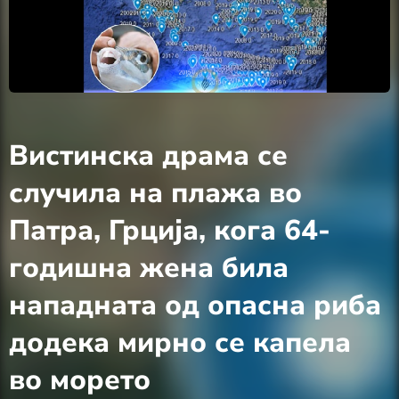
Вистинска драма се
случила на плажа во
Патра, Грција, кога 64-
годишна жена била
нападната од опасна риба
додека мирно се капела
во морето