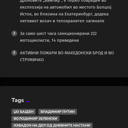
дроновите „Вампир“, е тешко повреден во
експлозија на автомобил во местото Болшој
Исток, во близина на Екатеринбург, додека
неговиот возач и телохранител загинале
За само шест часа санкционирани 222
мотоциклисти, 14 приведени
АКТИВНИ ПОЖАРИ ВО МАКЕДОНСКИ БРОД И ВО
СТРУМИЧКО
Tags
ЏО БАЈДЕН
ВЛАДИМИР ПУТИН
ВОЛОДИМИР ЗЕЛЕНСКИ
ИЗВАДОК НА ДЕЛ ОД ДНЕВНИТЕ НАСТАНИ