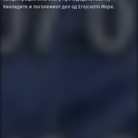
Кикладите и поголемиот дел од Егејското Море.