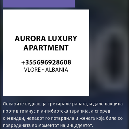
Лекарите веднаш ја третирале раната, ѝ дале вакцина
против тетанус и антибиотска терапија, а според
очевидци, нападот го потврдила и жената која била со
повредената во моментот на инцидентот.