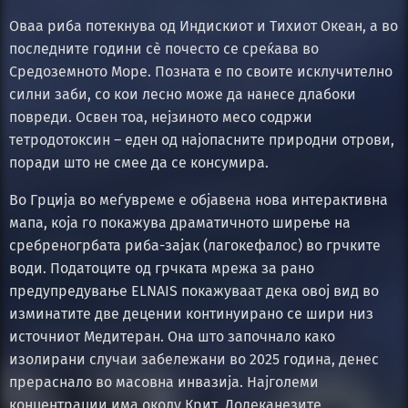
Оваа риба потекнува од Индискиот и Тихиот Океан, а во
последните години сè почесто се среќава во
Средоземното Море. Позната е по своите исклучително
силни заби, со кои лесно може да нанесе длабоки
повреди. Освен тоа, нејзиното месо содржи
тетродотоксин – еден од најопасните природни отрови,
поради што не смее да се консумира.
Во Грција во меѓувреме е објавена нова интерактивна
мапа, која го покажува драматичното ширење на
сребреногрбата риба-зајак (лагокефалос) во грчките
води. Податоците од грчката мрежа за рано
предупредување ELNAIS покажуваат дека овој вид во
изминатите две децении континуирано се шири низ
источниот Медитеран. Она што започнало како
изолирани случаи забележани во 2025 година, денес
прераснало во масовна инвазија. Најголеми
концентрации има околу Крит, Додеканезите,