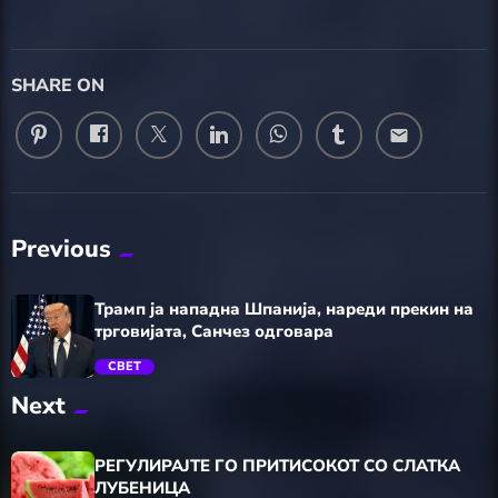
SHARE ON
email
Previous
Трамп ја нападна Шпанија, нареди прекин на
трговијата, Санчез одговара
СВЕТ
Next
trending_flat
РЕГУЛИРАЈТЕ ГО ПРИТИСОКОТ СО СЛАТКА
ЛУБЕНИЦА