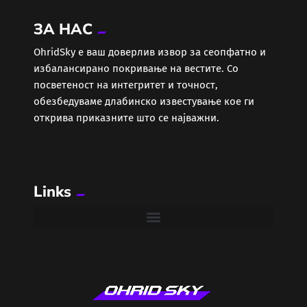
ЗА НАС
ОhridSky е ваш доверлив извор за сеопфатно и
избалансирано покривање на вестите. Со
посветеност на интегритет и точност,
обезбедуваме длабинско известување кое ги
открива приказните што се најважни.
Links