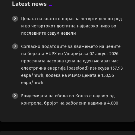
Latest news
Цената на златото порасна четврти ден по ред
и во четвртокот достигна највисоко ниво во
последните седум недели
Согласно податоците за движењето на цените
на берзата HUPX во Унгарија за 07 август 2026
просечната часовна цена на еден мегават час
електрична енергија (baseload) изнесува 157,93
евра/mwh, додека на MEMO цената е 153,56
евра/mwh
Епидемијата на ебола во Конго е надвор од
контрола, бројот на заболени надмина 4.000