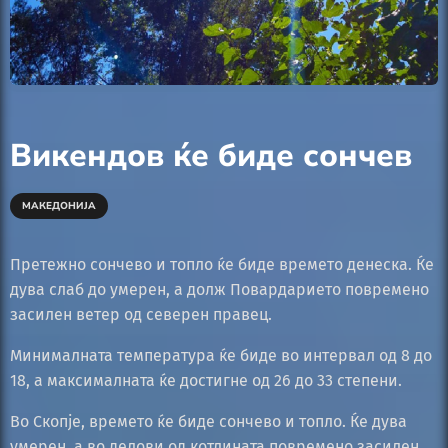
Викендов ќе биде сончев
МАКЕДОНИЈА
Претежно сончево и топло ќе биде времето денеска. Ќе
дува слаб до умерен, а долж Повардарието повремено
засилен ветер од северен правец.
Минималната температура ќе биде во интервал од 8 до
18, а максималната ќе достигне од 26 до 33 степени.
Во Скопје, времето ќе биде сончево и топло. Ќе дува
умерен, а во делови од котлината повремено засилен