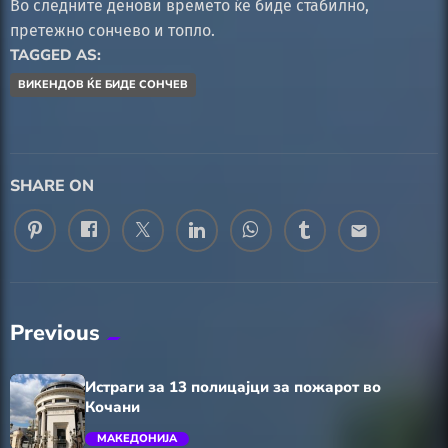
Во следните денови времето ќе биде стабилно,
претежно сончево и топло.
TAGGED AS:
ВИКЕНДОВ ЌЕ БИДЕ СОНЧЕВ
SHARE ON
email
Previous
Истраги за 13 полицајци за пожарот во
Кочани
МАКЕДОНИЈА