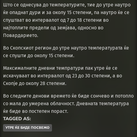
Што се однесува до температурите, тие до утре наутро
ќе опаднат дури и за околу 15 степени, па наутро ќе се
спуштаат во интервалот од 7 до 18 степени во
најтоплите предели од земјава, односно во
Повардарието.
Во Скопскиот регион до утре наутро температурата ќе
се спушти до околу 15 степени.
Максималните дневни темпратури пак утре ќе се
искачуваат во интервалот од 23 до 30 степени, а во
Скопје до околу 28 степени.
Во следните денови времето ќе биде сончево и потопло
со мала до умерена облачност. Дневната температура
ќе биде во постепен пораст.
TAGGED AS:
УТРЕ ЌЕ БИДЕ ПОСВЕЖО