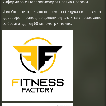
информира метеопрогнозерот Славчо Попоски.
И во Скопскиот регион повремено ќе дува силен ветер
од северен правец, во делови од котлината повремено
со брзина од над 60 километри на час.