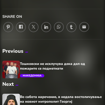
SHARE ON
email
Previous
Тошковски не исклучува дека дел од
пожарите се подметнати
МАКЕДОНИЈА
Next
trending_flat
Во сабота наречение, в недела востоличување
на новиот митрополит Георгиј