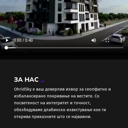
ЗА НАС
ОhridSky е ваш доверлив извор за сеопфатно и
избалансирано покривање на вестите. Со
посветеност на интегритет и точност,
обезбедуваме длабинско известување кое ги
открива приказните што се најважни.