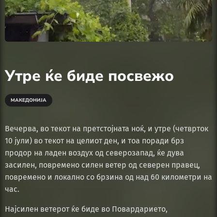
Утре ќе биде посвежо
МАКЕДОНИЈА
Вечерва, во текот на претстојната ноќ, и утре (четврток
10 јули) во текот на целиот ден, и тоа поради брз
продор на ладен воздух од северозапад, ќе дува
засилен, повремено силен ветер од северен правец,
повремено и локално со брзина од над 60 километри на
час.
Најсилен ветерот ќе биде во Повардарието,