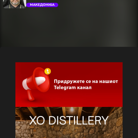
МАКЕДОНИЈА
trending_flat