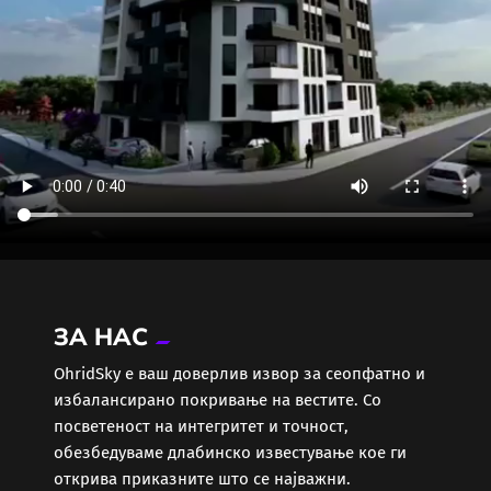
ЗА НАС
ОhridSky е ваш доверлив извор за сеопфатно и
избалансирано покривање на вестите. Со
посветеност на интегритет и точност,
обезбедуваме длабинско известување кое ги
открива приказните што се најважни.