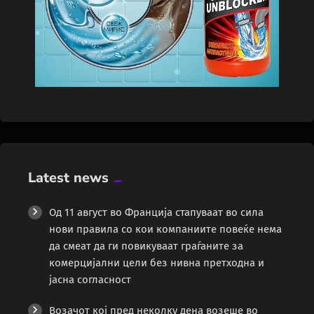
Latest news
Од 11 август во Франција стапуваат во сила
нови правила со кои компаниите повеќе нема
да смеат да ги повикуваат граѓаните за
комерцијални цели без нивна претходна и
јасна согласност
Возачот кој пред неколку дена возеше во