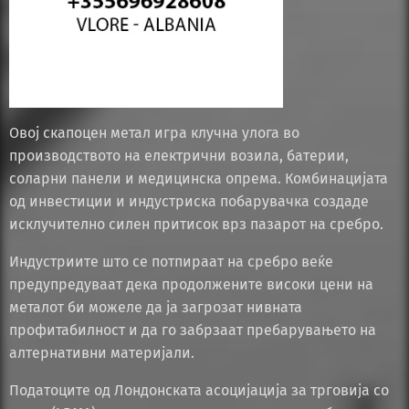
Овој скапоцен метал игра клучна улога во
производството на електрични возила, батерии,
соларни панели и медицинска опрема. Комбинацијата
од инвестиции и индустриска побарувачка создаде
исклучително силен притисок врз пазарот на сребро.
Индустриите што се потпираат на сребро веќе
предупредуваат дека продолжените високи цени на
металот би можеле да ја загрозат нивната
профитабилност и да го забрзаат пребарувањето на
алтернативни материјали.
Податоците од Лондонската асоцијација за трговија со