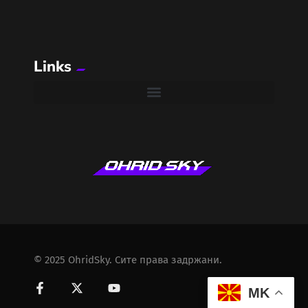
Links
© 2025 OhridSky. Сите права задржани.
MK