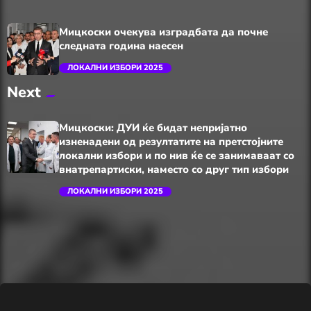
Мицкоски очекува изградбата да почне
следната година наесен
ЛОКАЛНИ ИЗБОРИ 2025
Next
trending_flat
Мицкоски: ДУИ ќе бидат непријатно
изненадени од резултатите на претстојните
локални избори и по нив ќе се занимаваат со
внатрепартиски, наместо со друг тип избори
ЛОКАЛНИ ИЗБОРИ 2025
trending_flat