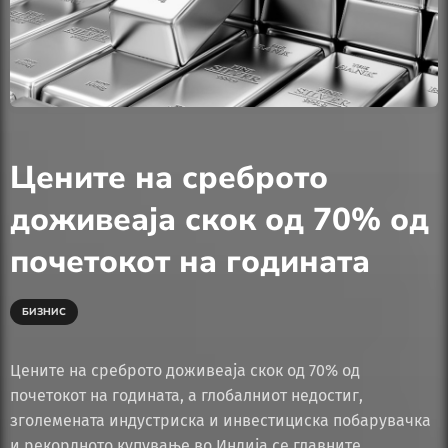
Цените на среброто
доживеаја скок од 70% од
почетокот на годината
БИЗНИС
Цените на среброто доживеаја скок од 70% од
почетокот на годината, а глобалниот недостиг,
зголемената индустриска и инвестициска побарувачка
и рекордното купување во Индија се главните