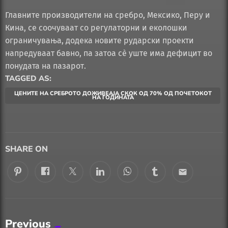
Главните производители на сребро, Мексико, Перу и
Кина, се соочуваат со регулаторни и еколошки
ограничувања, додека новите рударски проекти
напредуваат бавно, па затоа сè уште има дефицит во
понудата на пазарот.
TAGGED AS:
ЦЕНИТЕ НА СРЕБРОТО ДОЖИВЕАЈА СКОК ОД 70% ОД ПОЧЕТОКОТ
НА ГОДИНАТА
SHARE ON
email
Previous