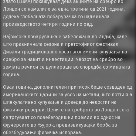
злато (LBMA) покажуваат дека акциите на сребро во
Лондон се намалиле за една третина од 2021 година,
додека глобалната побарувачка го надминала
производството четири години по ред.
Највисока побарувачка е забележана во Индија, каде
што празничната сезона и претстојниот фестивал
Дивали традиционално носат зголемени купувања на
сребро за накит и инвестиции. Увозот на сребро во
земјата речиси се дуплираше во споредба со минатата
година.
Оваа година, дополнителен притисок беше создаден од
американските царини за увоз на метали, што поттикна
шпекулативно купување и доведе до недостиг на
физички резерви. Цените на среброто во Лондон сега
се тргуваат со повеќегодишни премии во однос на
фјучерсите во Њујорк, предизвикувајќи борба за
обезбедување физичка испорака.