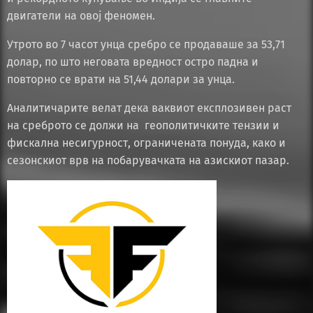
двигатели на овој феномен.
Утрото во 7 часот унца сребро се продаваше за 53,71
долар, по што неговата вредност остро падна и
повторно се врати на 51,44 долари за унца.
Аналитичарите велат дека ваквиот експлозивен раст
на среброто се должи на геополитичките тензии и
фискална несигурност, ограничената понуда, како и
сезонскиот врв на побарувачката на азискиот пазар.