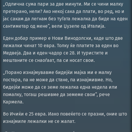
„Одлична сума пари за две минути. Ми се чини малку
претерано, нели? Ако некој сака да плати, во ред, но и
јас сакам да легнам без туѓата лежалка да биде на еден
сантиметар од мене“, вели Џузепе од Италија.
Еден добар пример е Нови Винодолски, каде што две
лежалки чинат 10 евра. Толку ќе платите за еден во
Медвеја. Два и еден чадор се 28. И туристите и
мештаните се снаоѓаат, па си носат свои.
„Порано изнајмувавме бидејќи мајка ми е малку
постара, па не може да стане, па изнајмивме. Но,
бидејќи може да се земе лежалка една недела или
помалку, тогаш решивме да земеме свои“, рече
Кармела.
Во Ичиќи е 25 евра. Иако повеќето се празни, оние што
изнајмиле лежалки не се жалат.