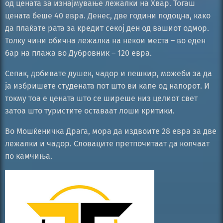
од цената за изнајмување лежалки на Хвар. Тогаш
цената беше 40 евра. Денес, две години подоцна, како
да плаќате рата за кредит секој ден од вашиот одмор.
Толку чини обична лежалка на некои места – во еден
бар на плажа во Дубровник – 120 евра.
Сепак, добивате душек, чадор и пешкир, можеби за да
ја избришете студената пот што ви капе од напорот. И
токму тоа е цената што се ширеше низ целиот свет
затоа што туристите оставаат лоши критики.
Во Мошќеничка Драга, мора да издвоите 28 евра за две
лежалки и чадор. Словаците претпочитаат да копчаат
по камчиња.