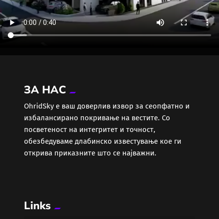
ЗА НАС
ОhridSky е ваш доверлив извор за сеопфатно и
избалансирано покривање на вестите. Со
посветеност на интегритет и точност,
обезбедуваме длабинско известување кое ги
открива приказните што се најважни.
Links