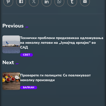
email
Previous
Технички проблеми предизвикаа одложувања
на неколку летови на „Јунајтед ерлајнс“ во
САД
СВЕТ
Next
trending_flat
Проверете ги полиците: Се повлекуваат
неколку производи
БАЛКАН
trending_flat