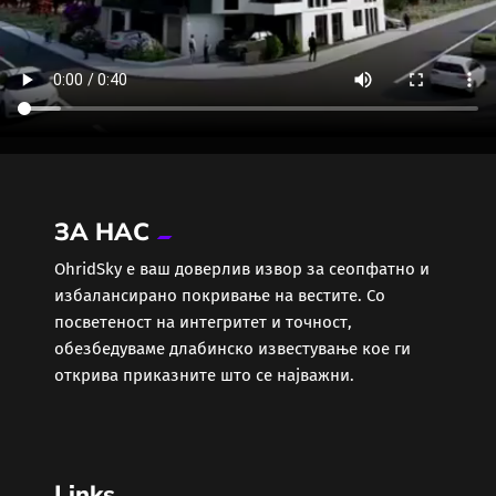
ЗА НАС
ОhridSky е ваш доверлив извор за сеопфатно и
избалансирано покривање на вестите. Со
посветеност на интегритет и точност,
обезбедуваме длабинско известување кое ги
открива приказните што се најважни.
Links