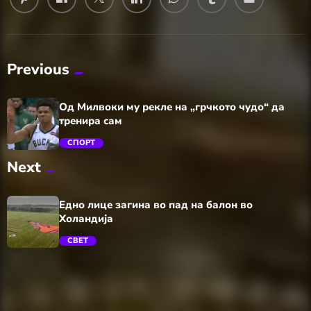
Previous
Од Милвоки му рекле на „грчкото чудо“ да
тренира сам
СПОРТ
Next
trending_flat
Едно лице загина во пад на балон во
Холандија
СВЕТ
trending_flat