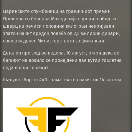
Царинските службеници на граничниот премин
Прешево со Северна Македонија спречија обид за
шверц на речиси половина килограм непријавен
златен накит вреден повеќе од 2,5 милиони динари,
соопшти денес Министерството за финансии.
Детален преглед во недела, 10 август, откри дека во
багажот на возило се пронајдени две кутии тоалетна
вода полни со накит.
Станува збор за 440 грама златен накит од 14 карати.