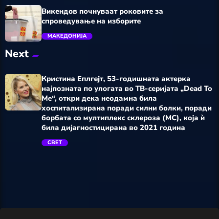
Викендов почнуваат роковите за
спроведување на изборите
МАКЕДОНИЈА
Next
trending_flat
Кристина Еплгејт, 53-годишната актерка
најпозната по улогата во ТВ-серијата „Dead To
Me“, откри дека неодамна била
хоспитализирана поради силни болки, поради
борбата со мултиплекс склероза (МС), која ѝ
била дијагностицирана во 2021 година
trending_flat
СВЕТ