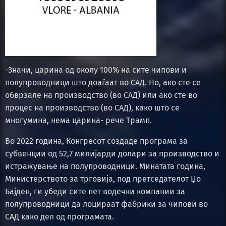
-Значи, царина од околу 100% на сите чипови и
полупроводници што доаѓаат во САД. Но, ако сте се
обврзале на производство (во САД) или ако сте во
процес на производство (во САД), како што се
многумина, нема царина- рече Трамп.
Во 2022 година, Конгресот создаде програма за
субвенции од 52,7 милијарди долари за производство и
истражување на полупроводници. Минатата година,
Министерството за трговија, под претседателот Џо
Бајден, ги убеди сите пет водечки компании за
полупроводници да лоцираат фабрики за чипови во
САД како дел од програмата.