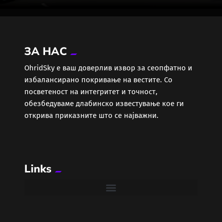
ЗА НАС
ОhridSky е ваш доверлив извор за сеопфатно и
избалансирано покривање на вестите. Со
посветеност на интегритет и точност,
обезбедуваме длабинско известување кое ги
открива приказните што се најважни.
Links