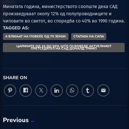
Минатата година, министерството соопшти дека САД
произведуваат околу 12% од полупроводниците и
чиповите во светот, во споредба со 40% во 1990 година.
TAGGED AS:
А ВЛИЈААТ НА ПОВЕЌЕ ОД 70 ЗЕМЈИ.
СТАПИЈА НА СИЛА
ЦАРИНИТЕ ОД 10 ДО 50% ШТО ГИ ВОВЕДЕ АКТУЕЛНИОТ
ПРЕТСЕДАТЕЛ НА САД ДОНАЛД ТРАМП
SHARE ON
email
Previous