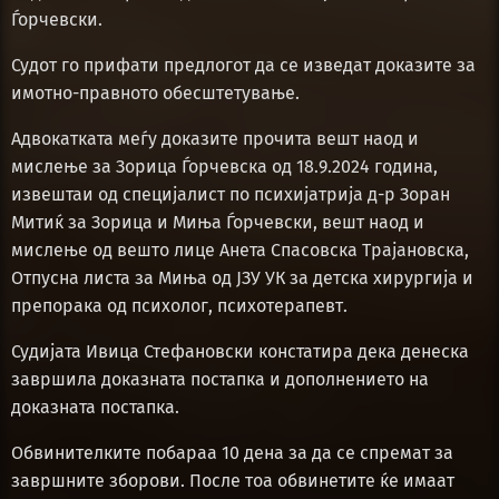
Ѓорчевски.
Судот го прифати предлогот да се изведат доказите за
имотно-правното обесштетување.
Адвокатката меѓу доказите прочита вешт наод и
мислење за Зорица Ѓорчевска од 18.9.2024 година,
извештаи од специјалист по психијатрија д-р Зоран
Митиќ за Зорица и Миња Ѓорчевски, вешт наод и
мислење од вешто лице Анета Спасовска Трајановска,
Отпусна листа за Миња од ЈЗУ УК за детска хирургија и
препорака од психолог, психотерапевт.
Судијата Ивица Стефановски констатира дека денеска
завршила доказната постапка и дополнението на
доказната постапка.
Обвинителките побараа 10 дена за да се спремат за
завршните зборови. После тоа обвинетите ќе имаат