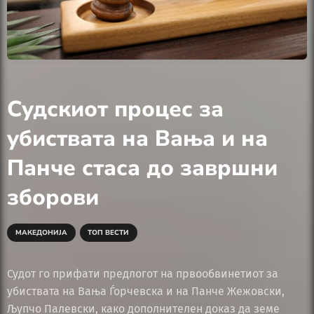
Судскиот процес за
убиствата на Вања и на
Панче стаса до завршни
зборови
МАКЕДОНИЈА
ТОП ВЕСТИ
Судот го прифати предлогот на првообвинетиот за
убиствата на Вања Ѓорчевска и на Панче Жежовски,
Љупчо Палевски, како дополнителен доказ да земе