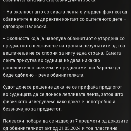
– На околност што со сивата лента е утврден факт кој од
обвинетите е во директен контакт со оштетеното дете –
одговори Палевски.
– Околноста која ја наведува обвинетиот е утврдена со
предметното вештачење на траги и резултатите од тоа
вештачење не се спорни за ниту една страна. Самата
лента присутна во судница не дава никакво
дополнително значење и предлагаме ова барање да
биде одбиено – рече обвинителката.
Судот донесе решение дека не се прифаќа предлогот
во судницата да се донесе лепливата лента, затоа што
физичкото изведување како доказ е непотребно и
беззначајно за предметот.
Палевски побара да се издвојат 7 предмети од доказите
од обвинителниот акт од 31.05.2024 и тоа пластична