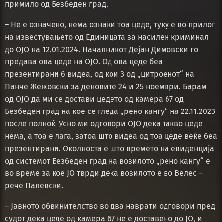
примило од Безбеден град.
– Не е означено, нема ознаки тоа цеде, туку е во прилог
на известувањето од Единицата за насилен криминал
до ОЈО на 12.01.2024. Началникот Дејан Димовски го
предава ова цеде на ОЈО. Од ова цеде беа
презентирани 6 видеа, од кои 3 од „цитроенот“ на
Панче Жежовски за деновите 24 и 25 ноември. Барам
од ОЈО да ми се достави цедето од камера 67 од
Безбеден град на кое се гледа „рено кангу“ на 22.11.2023
после полноќ. Усно ми одговори ОЈО дека такво цеде
нема, а тоа е лага, затоа што видеа од тоа цеде веќе беа
презентирани. Околноста е што времето на евиденција
од системот Безбеден град на возилото „рено кангу“ е
во време за кое ЈО тврди дека возилото е во Велес –
рече Палевски.
– Јавното обвинителство во два наврати одговори пред
судот дека цеде од камера 67 не е доставено до ЈО, и