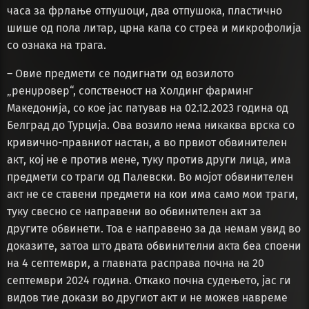
часа за фрлање отпушоци, два отпушока, пластично
шише од пола литар, црна капа со стреа и микрофолија
со ознака на трага.
– Овие предмети се подигнати од возилото
„ренџровер“, сопственост на Холдинг фарминг
Македонија, со кое јас патував на 02.12.2023 година од
Белград до Турција. Ова возило нема никаква врска со
кривично-правниот настан, а во првиот обвинителен
акт, кој не е против мене, туку против други лица, има
предмети со траги од Палевски. Во мојот обвинителен
акт не се ставени предмети на кои има само мои траги,
туку свесно се направени во обвинителен акт за
другите обвинети. Тоа е направено за да немам увид во
доказите, затоа што двата обвинителни акта беа споени
на 4 септември, а главната расправа почна на 20
септември 2024 година. Откако почна судењето, јас ги
видов тие докази во другиот акт и не можев навреме