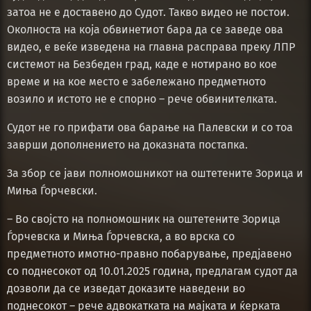
затоа не е доставено до Судот. Такво видео не постои.
Околноста на која обвинетиот бара да се заведе ова
видео, е веќе изведена на главна расправа преку ЛПР
системот на Безбеден град, каде е нотирано во кое
време и на кое место е забележано предметното
возило и истото не е спорно – рече обвинителката.
Судот не го прифати ова барање на Палевски и со тоа
заврши дополнението на доказната постапка.
За збор се јави полномошникот на оштетените Зорица и
Миња Ѓорчевски.
– Во својсто на полномошник на оштетените Зорица
Ѓорчевска и Миња Ѓорчевска, а во врска со
предметното имотно-правно побарување, предјавено
со поднесокот од 10.01.2025 година, предлагам судот да
дозволи да се изведат доказите наведени во
поднесокот – рече адвокатката на мајката и ќерката