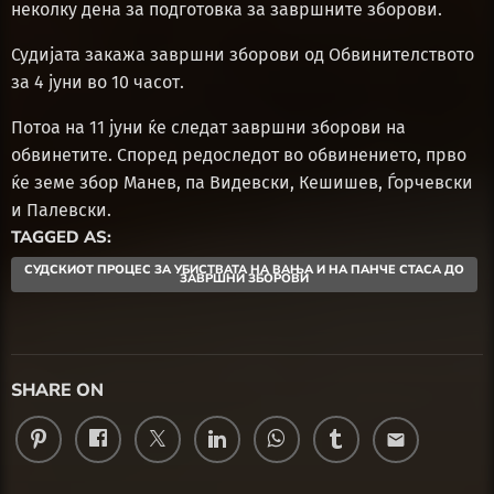
неколку дена за подготовка за завршните зборови.
Судијата закажа завршни зборови од Обвинителството
за 4 јуни во 10 часот.
Потоа на 11 јуни ќе следат завршни зборови на
обвинетите. Според редоследот во обвинението, прво
ќе земе збор Манев, па Видевски, Кешишев, Ѓорчевски
и Палевски.
TAGGED AS:
СУДСКИОТ ПРОЦЕС ЗА УБИСТВАТА НА ВАЊА И НА ПАНЧЕ СТАСА ДО
ЗАВРШНИ ЗБОРОВИ
SHARE ON
email