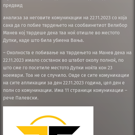
предвид
анализа за неговите комуникации на 22.11.2023 со која
сака да го побие тврдењето на сообвинетиот Велибор
Манев кој тврдеше дека таа ноќ отишле во местото
Дупки, каде што била убиена Вања.
– Околноста е побивање на тврдењето на Манев дека на
22.11.2023 имало состанок во штабот околу полноќ, по
што сме го посетиле местото Дупки ноќта кон 23
ноември. Тоа не се случило. Овде се сите комуникации
на сите апликации за ден 22.11.2023 година, цел ден е
полн со комуникации. Има 11 страници комуникации –
рече Палевски.