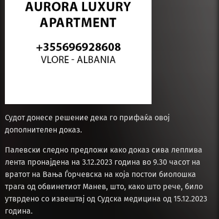
Судот донесе решение дека го прифаќа овој
дополнителен доказ.
Палевски следно предложи како доказ сива леплива
лента пронајдена на 3.12.2023 година во 9.30 часот на
вратот на Вања Ѓорчевска на која постои биолошка
трага од обвинетиот Манев, што, како што рече, било
утврдено со извештај од Судска медицина од 15.12.2023
година.