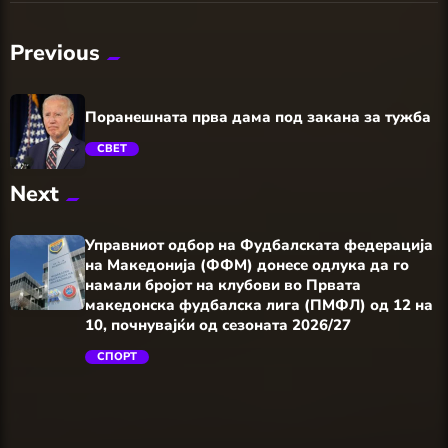
Previous
Поранешната прва дама под закана за тужба
СВЕТ
Next
trending_flat
Управниот одбор на Фудбалската федерација
на Македонија (ФФМ) донесе одлука да го
намали бројот на клубови во Првата
македонска фудбалска лига (ПМФЛ) од 12 на
10, почнувајќи од сезоната 2026/27
СПОРТ
trending_flat