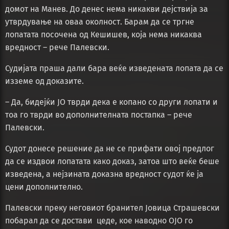
домот на Манев. До денес нема никакви дејствија за
утврдување на оваа околност. Барам да се тргне
лопатата посочена од Кешишев, која нема никаква
вредност – рече Палевски.
Судијата праша дали бара веќе изведената лопата да се
изземе од доказите.
– Да, бидејќи ЈО тврди дека е копано со други лопати и
тоа го тврди во дополнителната постапка – рече
Палевски.
Судот донесе решение да не се прифати овој предлог
да се издвои лопатата како доказ, затоа што веќе беше
изведена, а нејзината доказна вредност судот ќе ја
цени дополнително.
Палевски преку неговиот бранител Јовица Страшевски
побарал да се достави цеде, кое наводно ОЈО го