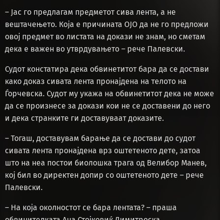
– Јас го предлагам предметот сива лента, а не
вештачењето. Која е причината ОЈО да не го предложи
овој предмет во листата на докази не знам, но сметам
дека е важен во утврдувањето – рече Палевски.
Судот констатира дека обвинетитот бара да се достави
како доказ сивата лента пронајдена на телото на
Ѓорчевска. Судот му укажа на обвинетитот дека не може
да се произнесе за докази кои не се доставени до него
и дека странките ги доставуваат доказите.
– Тогаш, доставувам барање да се достави до судот
сивата лента пронајдена врз оштетеното дете, затоа
што на неа постои биолошка трага од Велибор Манев,
кој бил во директен допир со оштетеното дете – рече
Палевски.
– На која околностот се бара лентата? – праша
обвинителката Ана Стојковиќ Димитроска.