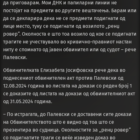
да приговарам. Мои ДНК и папиларни линии не
постојат на предмети во другите вештачења. Барам или
да се декларира дека не се предмети подигнати од
лице место, туку се подигнати од возилото „ренџ
ровер“. Околноста е што тоа возило од кое се подигнати
трагите не учествувало во кривично-правниот настан
ниту е спомнато од јавен обвинител или од судот – рече
Палевски.
Обвинителката Елизабета Јосифовска рече дека во
поднесениот обвинителен акт против Палевски од
12.08.2024 година во листата на докази со реден број 1
се доказите од листата на докази од обвинителниот акт
од 31.05.2024 година.
– По истрагата, до Палевски се доставени сите докази
на Обвинителството што е видно од тоа што се
презентира во судница. Околностите за „ренџ ровер“
со подигнатите траги се веќе изведен доказ во