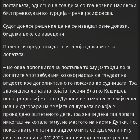
постапката, односно на тоа дека со тоа возило Палевски
бил превезуван во Турција – рече Јосифовска.
Судот донесе решение да не се изведат овие докази,
бидејќи веќе се изведени.
Палевски предложи да се издвојат доказите за
лопатата.
– Во оваа дополнителна постапка токму ЈО тврди дека
лопатите употребувани во овој настан се гледаат на
видеото кое дополнително го покажаа во судницата. Тоа
значи дека лопатата која ја посочи Влатко Кешишев
непосредно кај местото Дупки е вештачена, а земјата на
неа не одговара на земјата од дупката во која е
пронајдено оштетеното дете. Тоа значи дека таа лопата
никогаш не копала таму, на местото на настан Дупки. Но,
покажаните лопати на видеото ниту се одземени ниту
се вештачени на 3.12.2023 кога е извршен претрес во