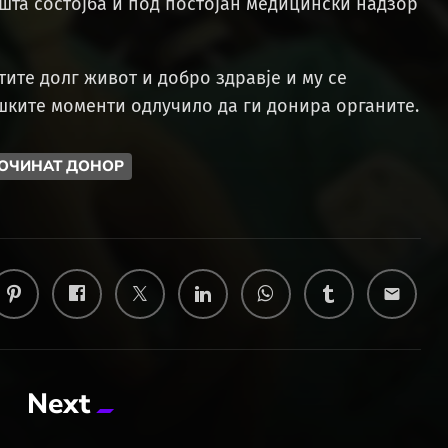
шта состојба и под постојан медицински надзор
ите долг живот и добро здравје и му се
ешките моменти одлучило да ги донира органите.
ПОЧИНАТ ДОНОР
email
Next