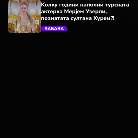
Kолку години наполни турската
актерка Мерјем Узерли,
познатата султана Хурем?!
ЗАБАВА
trending_flat