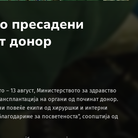
о пресадени
т донор
о – 13 август, Министерството за здравство
рансплантација на органи од починат донор.
ени повеќе екипи од хируршки и интерни
 благодариме за посветеноста“, соопштија од