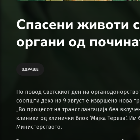
Спасени животи с
органи од почина
ЗДРАВЈЕ
По повод Светскиот ден на органодонорствот
соопшти дека на 9 август е извршена нова т
„Во процесот на трансплантација беа вклуч
клиники од клинички блок ‘Мајка Тереза’. Им
Министерството.