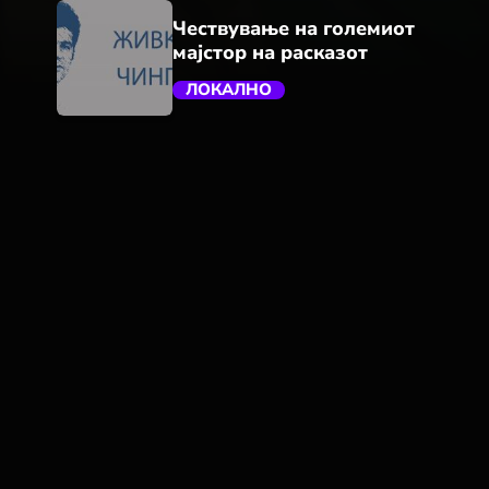
Чествување на големиот
мајстор на расказот
ЛОКАЛНО
trending_flat