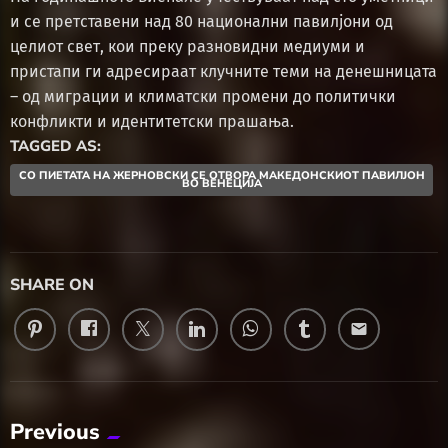
и се претставени над 80 национални павилјони од
целиот свет, кои преку разновидни медиуми и
пристапи ги адресираат клучните теми на денешницата
– од миграции и климатски промени до политички
конфликти и идентитетски прашања.
TAGGED AS:
СО ПИЕТАТА НА ЖЕРНОВСКИ СЕ ОТВОРА МАКЕДОНСКИОТ ПАВИЛЈОН
ВО ВЕНЕЦИЈА
SHARE ON
email
Previous