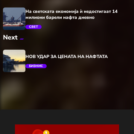
На светската економија ѝ недостигаат 14
милиони барели нафта дневно
СВЕТ
Next
trending_flat
НОВ УДАР ЗА ЦЕНАТА НА НАФТАТА
БИЗНИС
trending_flat