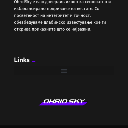
ОhridSky е ваш доверлив извор за сеопфатно и
избалансирано покривање на вестите. Со
посветеност на интегритет и точност,
обезбедуваме длабинско известување кое ги
открива приказните што се најважни.
Links