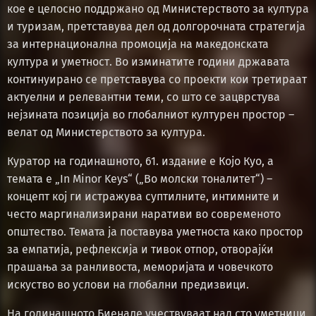
кое е целосно поддржано од Министерството за култура
и туризам, претставува дел од долгорочната стратегија
за интернационална промоција на македонската
култура и уметност. Во изминатите години државата
континуирано се претставува со проекти кои третираат
актуелни и релевантни теми, со што се зацврстува
нејзината позиција во глобалниот културен простор –
велат од Министерството за култура.
Куратор на годинашното, 61. издание е Којо Куо, а
темата е „In Minor Keys“ („Во молски тоналитет“) –
концепт кој ги истражува суптилните, интимните и
често маргинализирани наративи во современото
општество. Темата ја поставува уметноста како простор
за емпатија, рефлексија и тивок отпор, отворајќи
прашања за ранливоста, меморијата и човечкото
искуство во услови на глобални предизвици.
На годинашното Биенале учествуваат над сто уметници