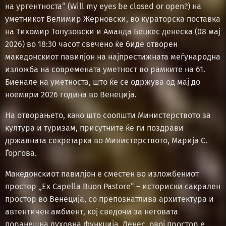
на ургентноста“ (Will my eyes be closed or open?) на
уметникот Велимир Жерновски, во кураторска поставка
на Тихомир Топузовски и Аманда Бецкес денеска (08 мај
2026) во 18:30 часот свечено ќе биде отворен
македонскиот павилјон на најпрестижната меѓународна
изложба на современата уметност во рамките на 61.
Биенале на уметноста, што ќе се одржува од мај до
ноември 2026 година во Венеција.
На отворањето, како што соопшти Министерството за
култура и туризам, присутните ќе ги поздрави
државната секретарка во Министерството, Марија С.
Ѓоргова.
Македонскиот павилјон е сместен во изложбениот
простор „Ex Capella Buon Pastore“ – историски сакрален
простор во Венеција, со препознатлива архитектура и
автентичен амбиент, кој сведочи за неговата
поранешна духовна функција. Денес, овој простор е