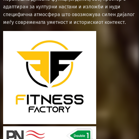
адаптиран за културни настани и изложби и нуди
специфична атмосфера што овозможува силен дијалог
меѓу современата уметност и историскиот контекст.