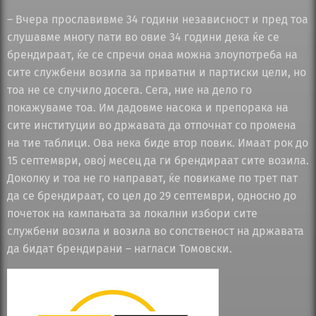
– Вчера прославивме 34 години независност и пред тоа
слушавме многу пати во овие 34 години дека ќе се
брендираат, ќе се спречи онаа можна злоупотреба на
сите службени возила за приватни и партиски цели, но
тоа не се случило досега. Сега, ние на дело го
покажуваме тоа. Им дадовме насока и препорака на
сите институции во државата да отпочнат со промена
на тие таблици. Ова нека биде втор повик. Имаат рок до
15 септември, овој месец да ги брендираат сите возила.
Доколку и тоа не го направат, ќе повикаме по трет пат
да се брендираат, со цел до 29 септември, односно до
почеток на кампањата за локални избори сите
службени возила и возила во сопственост на државата
да бидат брендирани – нагласи Томовски.