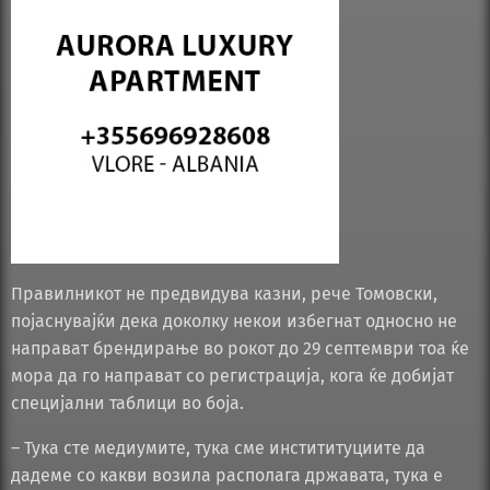
Правилникот не предвидува казни, рече Томовски,
појаснувајќи дека доколку некои избегнат односно не
направат брендирање во рокот до 29 септември тоа ќе
мора да го направат со регистрација, кога ќе добијат
специјални таблици во боја.
– Тука сте медиумите, тука сме инстититуциите да
дадеме со какви возила располага државата, тука е