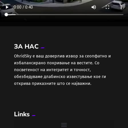
ЗА НАС
ОhridSky е ваш доверлив извор за сеопфатно и
избалансирано покривање на вестите. Со
посветеност на интегритет и точност,
обезбедуваме длабинско известување кое ги
открива приказните што се најважни.
Links