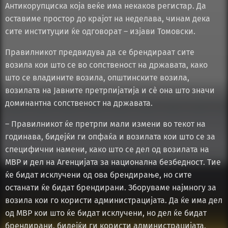
Антикорупциска која веќе има некаков регистар. Да
оставиме простор до крајот на неделава, чинам дека
сите институции ќе одговорат – изјави Томовски.
Правилникот предвидува да се брендираат сите
возила кои што се во сопственост на државата, како
што се владините возила, општинските возила,
возилата на Јавните претрпијатија и сè она што значи
доминантна сопственост на државата.
– Правилникот ќе претрпи мали измени во текот на
годинава, бидејќи ги опфаќа и возилата кои што се за
специфични намени, како што се дел од возилата на
МВР и дел на Агенцијата за национална безбедност. Тие
ќе бидат исклучени од ова брендирање, но сите
останати ќе бидат брендирани. Зборуваме најмногу за
возила кои го користи администрацијата. Да ќе има дел
од МВР кои што ќе бидат исклучени, но дел ќе бидат
брендирани, бидејќи ги користи администрацијата,