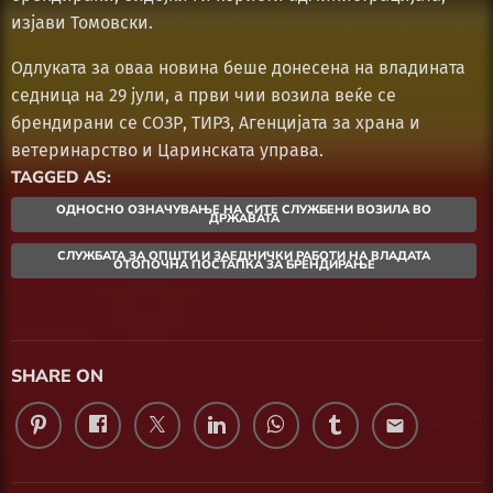
изјави Томовски.
Одлуката за оваа новина беше донесена на владината
седница на 29 јули, а први чии возила веќе се
брендирани се СОЗР, ТИРЗ, Агенцијата за храна и
ветеринарство и Царинската управа.
TAGGED AS:
ОДНОСНО ОЗНАЧУВАЊЕ НА СИТЕ СЛУЖБЕНИ ВОЗИЛА ВО
ДРЖАВАТА
СЛУЖБАТА ЗА ОПШТИ И ЗАЕДНИЧКИ РАБОТИ НА ВЛАДАТА
ОТОПОЧНА ПОСТАПКА ЗА БРЕНДИРАЊЕ
SHARE ON
email