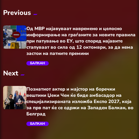
Previous
Од МВР најавуваат навремено и целосно
информирање на граѓаните за новите правила
при патување во ЕУ, што според најавите
стапуваат во сила од 12 октомври, за да нема
застои на патните премини
БАЛКАН
trending_flat
Next
Познатиот актер и мајстор на боречки
вештини Џеки Чен ќе биде амбасадор на
специјализираната изложба Експо 2027, која
за прв пат ќе се одржи на Западен Балкан, во
Белград
БАЛКАН
trending_flat