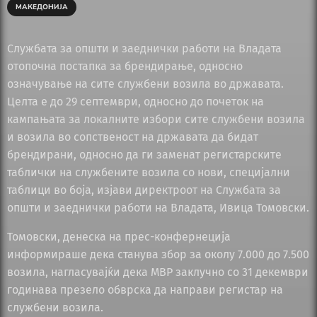
МАКЕДОНИЈА
Службата за општи и заеднички работи на Владата
отопочна постапка за брендирање, односно
означување на сите службени возила во државата.
Целта е до 29 септември, односно до почеток на
кампањата за локалните избори сите службени возила
и возила во сопственост на државата да бидат
брендирани, односно да ги заменат регистарските
таблички на службените возила со нови, специјални
таблици во боја, изјави директроот на Службата за
општи и заеднички работи на Владата, Ивица Томовски.
Томовски, денеска на прес-конфернеција
информираше дека станува збор за околу 7.000 до 7.500
возила, нагласувајќи дека МВР заклучно со 31 декември
годинава презело обврска да направи регистар на
службени возила.