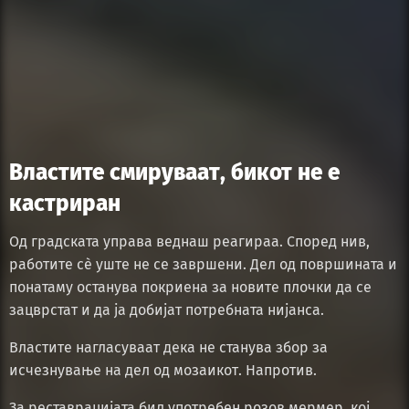
Властите смируваат, бикот не е
кастриран
Од градската управа веднаш реагираа. Според нив,
работите сè уште не се завршени. Дел од површината и
понатаму останува покриена за новите плочки да се
зацврстат и да ја добијат потребната нијанса.
Властите нагласуваат дека не станува збор за
исчезнување на дел од мозаикот. Напротив.
За реставрацијата бил употребен розов мермер, кој