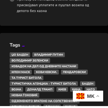
присвојувал уплатите и пуштал возила од
депото без казна
Tags
ЏО БАЈДЕН
ВЛАДИМИР ПУТИН
ВОЛОДИМИР ЗЕЛЕНСКИ
ИЗВАДОК НА ДЕЛ ОД ДНЕВНИТЕ НАСТАНИ
ИЛОН МАСК
КОВАЧЕВСКИ.
ПЕНДАРОВСКИ
ТА ТУРИСТ БИТОЛА
ТУРИСТИЧКА АГЕНЦИЈА - ТУРИСТ БИТОЛА
БАЈДЕН
ВОЈНА
ДОНАЛД ТРАМП
КИЕВ
КИНА
НАТО
НОВАК ЃОКОВИЌ
MK
ОДЗЕМЕНОТО ВРАТЕНО НА СОПСТВЕНИКОТ
ОПШТИНА ОХРИД
ОСМАНИ
ОХРИД