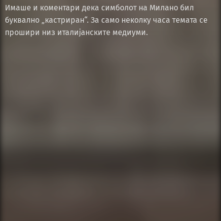
Имаше и коментари дека симболот на Милано бил
буквално „кастриран“. За само неколку часа темата се
прошири низ италијанските медиуми.