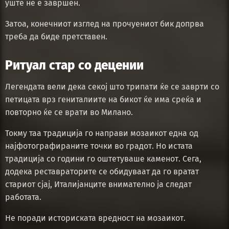
уште не е завршен.
Затоа, конечниот изглед на прочуениот бик допрва
треба да биде претставен.
Ритуал стар со децении
Легендата вели дека секој што трипати ќе се заврти со
петицата врз гениталиите на бикот ќе има среќа и
повторно ќе се врати во Милано.
Токму таа традиција го направи мозаикот една од
најфотографираните точки во градот. Но истата
традиција со години го оштетуваше каменот. Сега,
додека реставраторите се обидуваат да го вратат
стариот сјај, Италијанците внимателно ја следат
работата.
Не поради историската вредност на мозаикот.