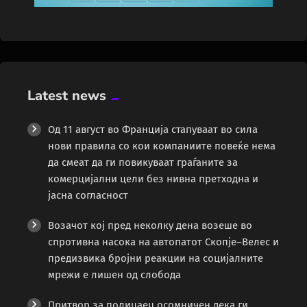
Latest news
Од 11 август во Франција стапуваат во сила
нови правила со кои компаниите повеќе нема
да смеат да ги повикуваат граѓаните за
комерцијални цели без нивна претходна и
јасна согласност
Возачот кој пред неколку дена возеше во
спротивна насока на автопатот Скопје–Велес и
предизвика бројни реакции на социјалните
мрежи е лишен од слобода
Притвор за полицаец осомничен дека ги