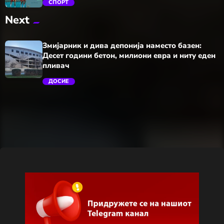
СПОРТ
Next
trending_flat
Змијарник и дива депонија наместо базен:
Десет години бетон, милиони евра и ниту еден
пливач
ДОСИЕ
trending_flat