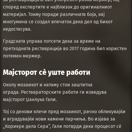
според експертите е најблизок до оригиналниот
материјал. Токму поради различната боја, кај
многумина се создал впечаток дека дел од бикот
недостасува.
Градската управа потсети дека за време на
претходната реставрација во 2017 година бил користен
потемен мермер.
Мајсторот сè уште работи
Околу мозаикот и натаму стои заштитна
ограда. Реставраторските работи ги изведува
мајсторот Џанлука Гали.
Тој со денови клечи пред мозаикот, рачно обликувајќи
и вградувајќи нови камени парчиња. Во изјава за
„Кориере дела Сера“, Гали потврди дека процесот сè