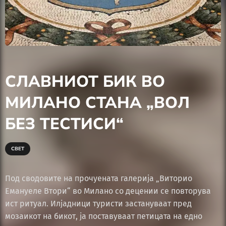
СЛАВНИОТ БИК ВО
МИЛАНО СТАНА „ВОЛ
БЕЗ ТЕСТИСИ“
СВЕТ
Под сводовите на прочуената галерија „Виторио
Емануеле Втори“ во Милано со децении се повторува
ист ритуал. Илјадници туристи застануваат пред
мозаикот на бикот, ја поставуваат петицата на едно