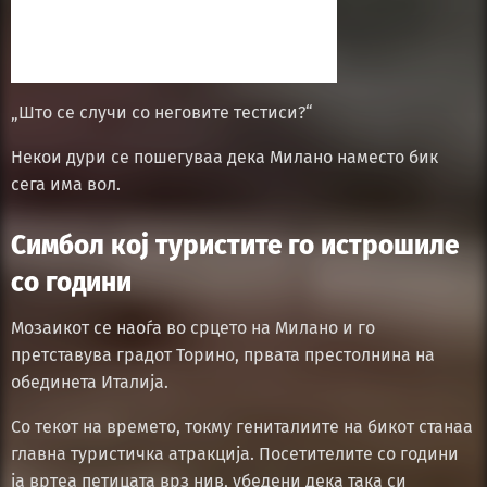
„Што се случи со неговите тестиси?“
Некои дури се пошегуваа дека Милано наместо бик
сега има вол.
Симбол кој туристите го истрошиле
со години
Мозаикот се наоѓа во срцето на Милано и го
претставува градот Торино, првата престолнина на
обединета Италија.
Со текот на времето, токму гениталиите на бикот станаа
главна туристичка атракција. Посетителите со години
ја вртеа петицата врз нив, убедени дека така си