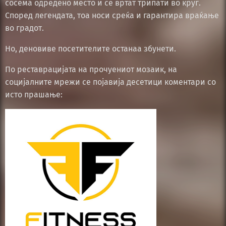
сосема одредено место и се вртат трипати во круг.
Според легендата, тоа носи среќа и гарантира враќање
во градот.
Но, деновиве посетителите останаа збунети.
По реставрацијата на прочуениот мозаик, на
социјалните мрежи се појавија десетици коментари со
исто прашање: