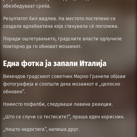
обезбедуваат среќа.
Резултатот бил видлив. На местото постепено се
создала вдлабнатина која станувала сè поголема.
Поради оштетувањето, градските власти одлучиле
повторно да го обноват мозаикот.
Една фотка ја запали Италија
Викендов градскиот советник Марко Гранели објави
фотографија и соопшти дека мозаикот е „целосно
обновен“.
Наместо пофалби, следуваше лавина реакции.
„Што се случи со тестисите?“, праша еден корисник.
„Нешто недостига“, напиша друг.