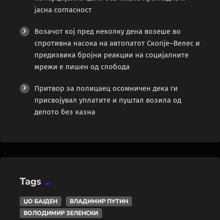
јасна согласност
Возачот кој пред неколку дена возеше во
спротивна насока на автопатот Скопје–Велес и
предизвика бројни реакции на социјалните
мрежи е лишен од слобода
Притвор за полицаец осомничен дека ги
присвојувал уплатите и пуштал возила од
депото без казна
Tags
ЏО БАЈДЕН
ВЛАДИМИР ПУТИН
ВОЛОДИМИР ЗЕЛЕНСКИ