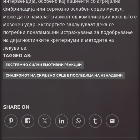
интервенција, особено кај пациенти со атријална
фибрилација или сериозно ослабен срцев мускул,
може да го намалат ризикот од компликации како што е
мозочен удар. Експертите заклучуваат дека се
потребни понатамошни истражувања за подобрување
на дијагностичките критериуми и методите на
лекување.
TAGGED AS:
ЕКСТРЕМНО СИЛНИ ЕМОТИВНИ РЕАКЦИИ
СИНДРОМОТ НА СКРШЕНО СРЦЕ Е ПОСЛЕДИЦА НА НЕНАДЕЈНИ
SHARE ON
email