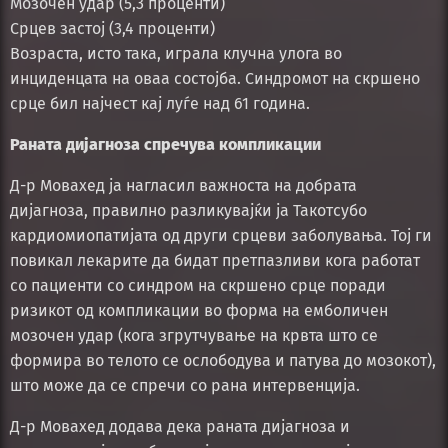
Мозочен удар (5,3 проценти)
Срцев застој (3,4 проценти)
Возраста, исто така, играла клучна улога во
инциденцата на оваа состојба. Синдромот на скршено
срце бил најчест кај луѓе над 61 година.
Раната дијагноза спречува компликации
Д-р Мовахед ја нагласил важноста на добрата
дијагноза, правилно разликувајќи ја Такотсубо
кардиомиопатијата од други срцеви заболувања. Тој ги
повикал лекарите да бидат претпазливи кога работат
со пациенти со синдром на скршено срце поради
ризикот од компликации во форма на емболичен
мозочен удар (кога згрутчување на крвта што се
формира во телото се ослободува и патува до мозокот),
што може да се спречи со рана интервенција.
Д-р Мовахед додава дека раната дијагноза и