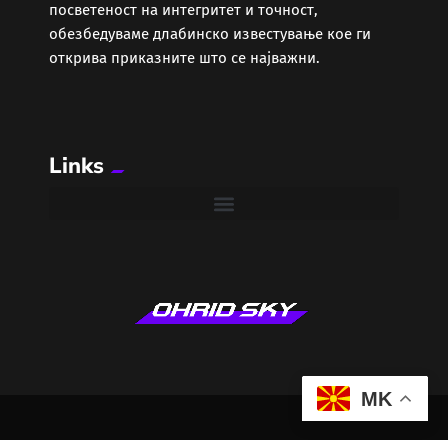
посветеност на интегритет и точност,
обезбедуваме длабинско известување кое ги
открива приказните што се најважни.
Links
MK
© 2025 OhridSky. Сите права задржани.