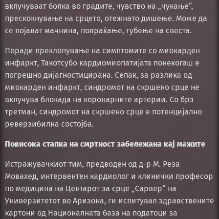
вклучуваат болка во градите, чувство на „чукање“,
прескокнување на срцето, отежнато дишење. Може да
се појават мачнина, повраќање, губење на свеста.
Поради преклопување на симптомите со миокарден
инфаркт, Такотсубо кардиомиопатијата понекогаш е
погрешно дијагностицирана. Сепак, за разлика од
миокарден инфаркт, синдромот на скршено срце не
вклучува блокада на коронарните артерии. Со брз
третман, синдромот на скршено срце е потенцијално
реверзибилна состојба.
Повисока стапка на смртност забележана кај мажите
Истражувачкиот тим, предводен од д-р М. Реза
Мовахед, интервентен кардиолог и клинички професор
по медицина на Центарот за срце „Сарвер“ на
Универзитетот во Аризона, ги испитувал здравствените
картони од Националната база на податоци за