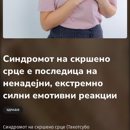
Синдромот на скршено
срце е последица на
ненадејни, екстремно
силни емотивни реакции
ЗДРАВЈЕ
Синдромот на скршено срце (Такотсубо