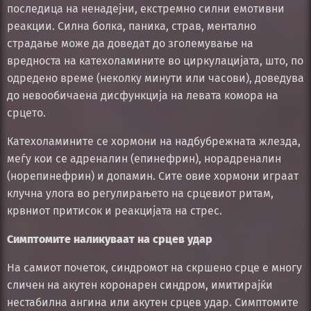
последица на ненадејни, екстремно силни емотивни
реакции. Силна болка, паника, страв, ментално
страдање може да доведат до зголемување на
вредноста на катехоламините во циркулацијата, што, по
одредено време (неколку минути или часови), доведува
до невообичаена дисфункција на левата комора на
срцето.
Катехоламините се хормони на надбубрежната жлезда,
меѓу кои се адреналин (епинефрин), норадреналин
(норепинефрин) и допамин. Сите овие хормони играат
клучна улога во регулирањето на срцевиот ритам,
крвниот притисок и реакцијата на стрес.
Симптомите наликуваат на срцев удар
На самиот почеток, синдромот на скршено срце е многу
сличен на акутен коронарен синдром, имитирајќи
нестабилна ангина или акутен срцев удар. Симптомите