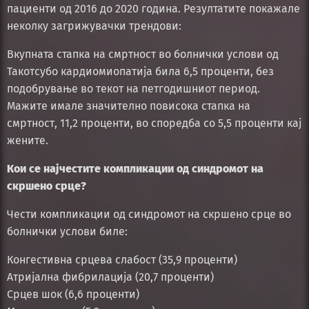
пациенти од 2016 до 2020 година. Резултатите покажале
неколку загрижувачки трендови:
Вкупната стапка на смртност во болнички услови од
Такотсубо кардиомиопатија била 6,5 проценти, без
подобрување во текот на петгодишниот период.
Мажите имале значително повисока стапка на
смртност, 11,2 проценти, во споредба со 5,5 проценти кај
жените.
Кои се најчестите компликации од синдромот на
скршено срце?
Чести компликации од синдромот на скршено срце во
болнички услови биле:
Конгестивна срцева слабост (35,9 проценти)
Атријална фибрилација (20,7 проценти)
Срцев шок (6,6 проценти)