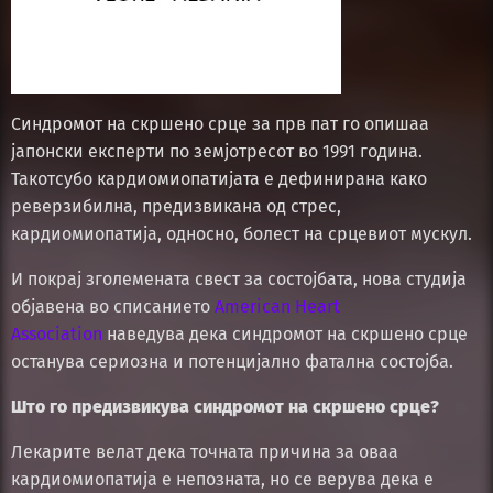
Синдромот на скршено срце за прв пат го опишаа
јапонски експерти по земјотресот во 1991 година.
Такотсубо кардиомиопатијата е дефинирана како
реверзибилна, предизвикана од стрес,
кардиомиопатија, односно, болест на срцевиот мускул.
И покрај зголемената свест за состојбата, нова студија
објавена во списанието
American Heart
Association
наведува дека синдромот на скршено срце
останува сериозна и потенцијално фатална состојба.
Што го предизвикува синдромот на скршено срце?
Лекарите велат дека точната причина за оваа
кардиомиопатија е непозната, но се верува дека е