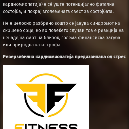
кардиомиопатија) е сè уште потенцијално фатална
состојба, и покрај зголемената свест за состојбата.
Не е целосно разбрано зошто се јавува синдромот на
скршено срце, но во повеќето случаи тоа е реакција на
ненадејна смрт на близок, голема финансиска загуба
или природна катастрофа.
Реверзибилна кардиомиопатија предизвикана од стрес