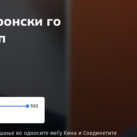
фонски го
п
100
ашање во односите меѓу Кина и Соединетите