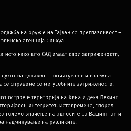
одажба на оружје на Тајван со претпазливост –
овинска агенција Синхуа.
ка исто како што САД имаат свои загрижености,
во духот на еднаквост, почитување и взаемна
а се справиме со меѓусебните загрижености.
от остров е територија на Кина и дека Пекинг
риторијален интегритет. Истовремено, според
ава големо значење на односите со Вашингтон и
т за надминување на разликите.