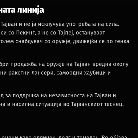
ната линија
Тајван и не ја исклучува употребата на сила.
 со Пекинг, а не со Тајпеј, остануваат
голем снабдувач со оружје, движејќи се по тенка
бри продажба на оружје на Тајван вредна околу
дни ракетни лансери, самоодни хаубици и
д за поддршка на независноста на Тајван и
на и насилна ситуација во Тајванскиот теснец.
 оцени како одличен, долг и темелен. Во објава