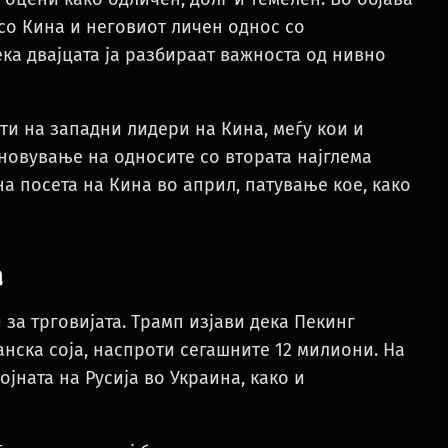
 со Кина и неговиот личен однос со
ка двајцата ја разбираат важноста од нивно
ти на западни лидери на Кина, меѓу кои и
новување на односите со втората најглема
на посета на Кина во април, патување кое, како
а
 за трговијата. Трамп изјави дека Пекинг
нска соја, наспроти сегашните 12 милиони. На
ојната на Русија во Украина, како и