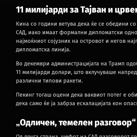
11 милијарди за Тајван и црве
Кина со години ветува дека ќе се обедини со 
САД, иако имаат формални дипломатски односи
најмоќниот сојузник на островот и негов нај
дипломатска линија.
Во декември администрацијата на Трамп одо
11 милијарди долари, што вклучуваше напре
различни типови ракети.
Пекинг тогаш оцени дека ваквиот потег е оби
дека само ќе ја забрза ескалацијата кон опас
„
Одличен, темелен разговор“
Од друга страна, шефот на САД разговорот го