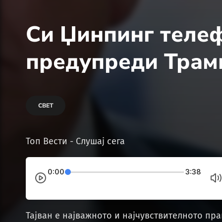
Си Џинпинг теле
предупреди Трам
СВЕТ
Топ Вести - Слушај сега
0:00
3:38
Тајван е најважното и најчувствителното пр