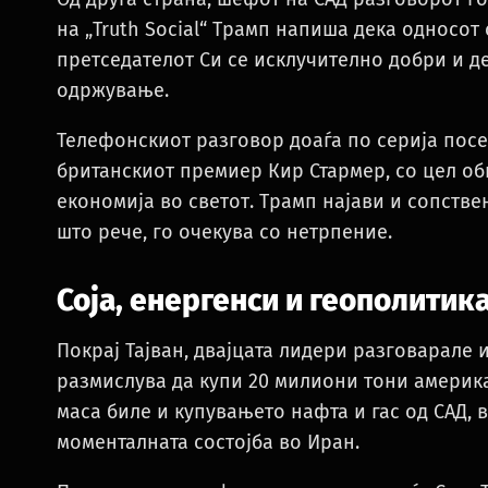
на „Truth Social“ Трамп напиша дека односот
претседателот Си се исклучително добри и де
одржување.
Телефонскиот разговор доаѓа по серија посе
британскиот премиер Кир Стармер, со цел об
економија во светот. Трамп најави и сопстве
што рече, го очекува со нетрпение.
Соја, енергенси и геополитик
Покрај Тајван, двајцата лидери разговарале и
размислува да купи 20 милиони тони америка
маса биле и купувањето нафта и гас од САД, в
моменталната состојба во Иран.