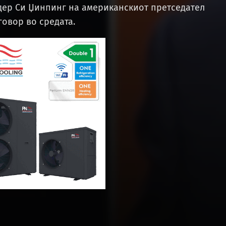
дер Си Џинпинг на американскиот претседател
овор во средата.