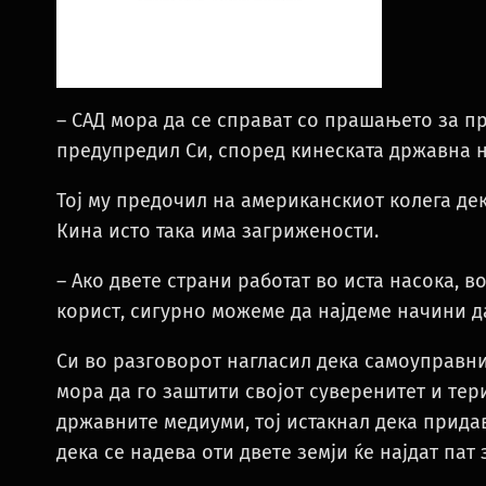
– САД мора да се справат со прашањето за пр
предупредил Си, според кинеската државна н
Тој му предочил на американскиот колега де
Кина исто така има загрижености.
– Ако двете страни работат во иста насока, 
корист, сигурно можеме да најдеме начини д
Си во разговорот нагласил дека самоуправни
мора да го заштити својот суверенитет и те
државните медиуми, тој истакнал дека прид
дека се надева оти двете земји ќе најдат па