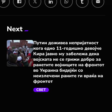
email
Next
Путин доживеа непријатност
кога едно 11-годишно девојче
Кира јавно му забележа дека
војската не се грижи добро за
ранетите војниците на фронтот
во Украина бидејќи со
неизлечени раните ги враќа на
trending_flat
фронтот
СВЕТ