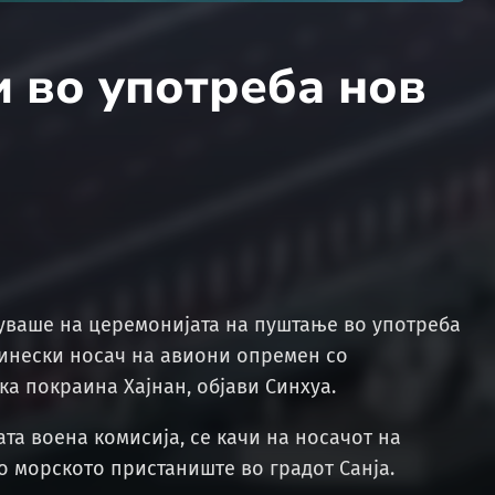
 во употреба нов
уваше на церемонијата на пуштање во употреба
кинески носач на авиони опремен со
ка покраина Хајнан, објави Синхуа.
ата воена комисија, се качи на носачот на
во морското пристаниште во градот Санја.