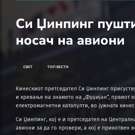
Си Џинпинг пушти
носач на авиони
СВЕТ
ТОП ВЕСТИ
Кинескиот претседател Си Џинпинг присуств
и кревање на знамето на „Фуџијан“, првиот 
електромагнетни катапулти, во јужната кинес
Си Џинпинг, кој е и претседател на Централн
авиони за да го провери, а кој е прикотвен 