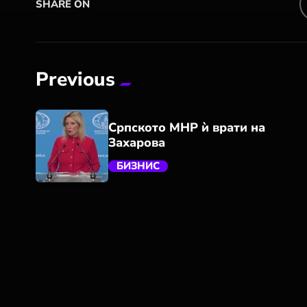
SHARE ON
Previous
Српското МНР ѝ врати на
Захарова
БИЗНИС
trending_flat