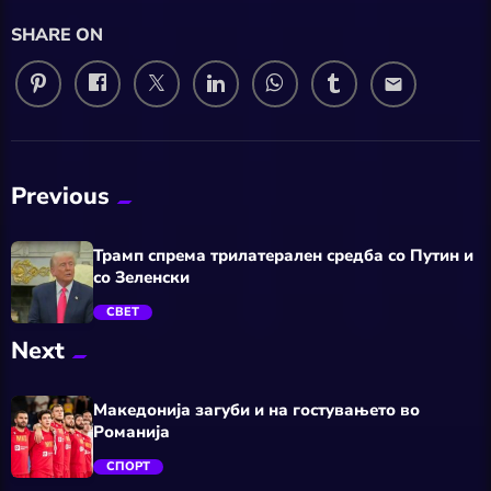
SHARE ON
email
Previous
Трамп спрема трилатерален средба со Путин и
со Зеленски
СВЕТ
Next
trending_flat
Македонија загуби и на гостувањето во
Романија
СПОРТ