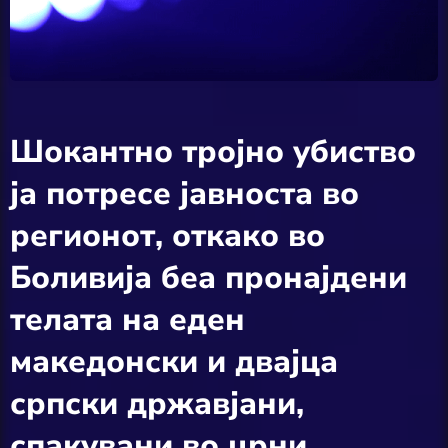
Шокантно тројно убиство
ја потресе јавноста во
регионот, откако во
Боливија беа пронајдени
телата на еден
македонски и двајца
српски државјани,
спакувани во црни