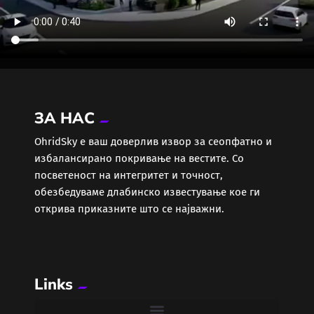
ЗА НАС
ОhridSky е ваш доверлив извор за сеопфатно и
избалансирано покривање на вестите. Со
посветеност на интегритет и точност,
обезбедуваме длабинско известување кое ги
открива приказните што се најважни.
Links