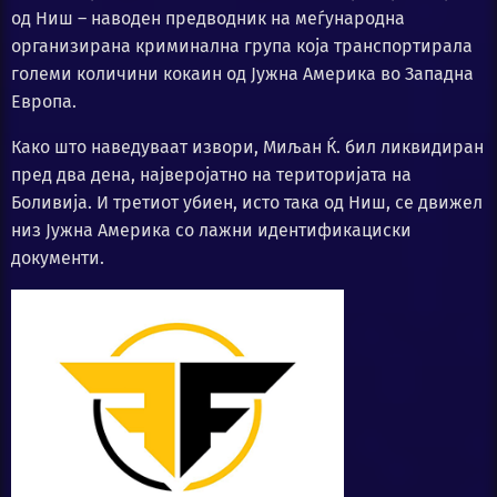
од Ниш – наводен предводник на меѓународна
организирана криминална група која транспортирала
големи количини кокаин од Јужна Америка во Западна
Европа.
Како што наведуваат извори, Миљан Ќ. бил ликвидиран
пред два дена, најверојатно на територијата на
Боливија. И третиот убиен, исто така од Ниш, се движел
низ Јужна Америка со лажни идентификациски
документи.