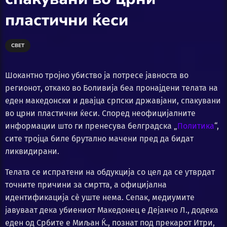
пластични ќеси
СВЕТ
Шокантно тројно убиство ја потресе јавноста во
регионот, откако во Боливија беа пронајдени телата на
еден македонски и двајца српски државјани, спакувани
во црни пластични ќеси. Според неофицијалните
информации што ги пренесува белградска „
Политика
“,
сите тројца биле брутално мачени пред да бидат
ликвидирани.
Телата се испратени на обдукција со цел да се утврдат
точните причини за смртта, а официјална
идентификација сè уште нема. Сепак, медиумите
јавуваат дека убиениот Македонец е Дејанчо Л., додека
еден од Србите е Миљан Ќ., познат под прекарот Итри,