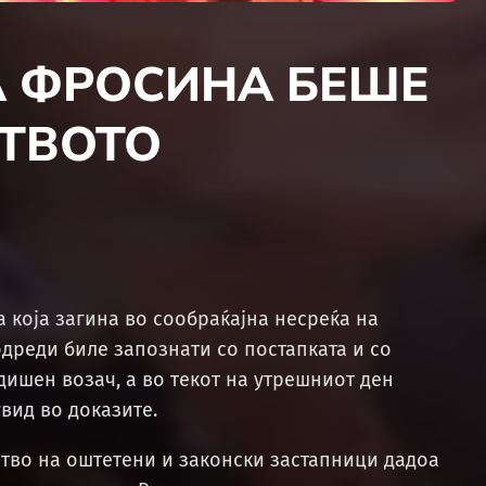
А ФРОСИНА БЕШЕ
ТВОТО
 која загина во сообраќајна несреќа на
дреди биле запознати со постапката и со
ишен возач, а во текот на утрешниот ден
вид во доказите.
ство на оштетени и законски застапници дадоа