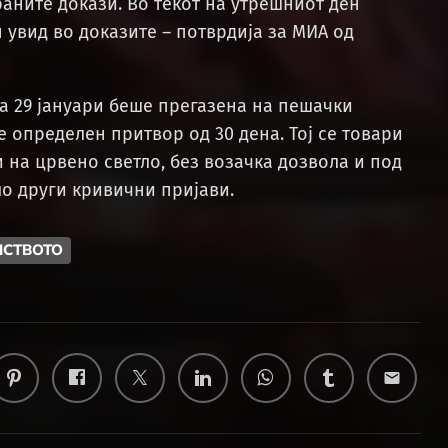
раните докази. Во текот на утрешниот ден
увид во доказите – потврдија за МИА од
а 29 јануари беше прегазена на пешачки
е определен притвор од 30 дена. Тој се товари
 на црвено светло, без возачка дозвола и под
ло други кривични пријави.
ЛСТВОТО
email