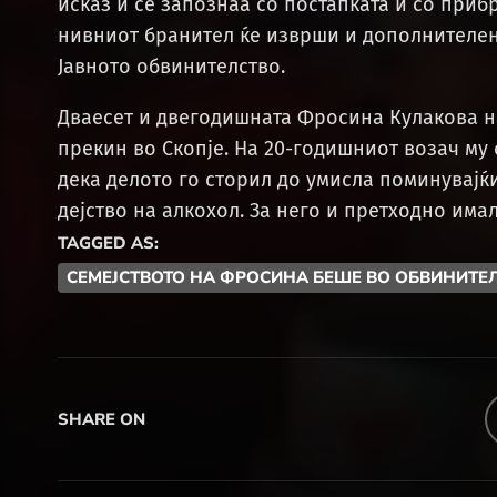
исказ и се запознаа со постапката и со приб
нивниот бранител ќе изврши и дополнителен 
Јавното обвинителство.
Дваесет и двегодишната Фросина Кулакова н
прекин во Скопје. На 20-годишниот возач му 
дека делото го сторил до умисла поминувајќи
дејство на алкохол. За него и претходно има
TAGGED AS:
СЕМЕЈСТВОТО НА ФРОСИНА БЕШЕ ВО ОБВИНИТЕ
SHARE ON