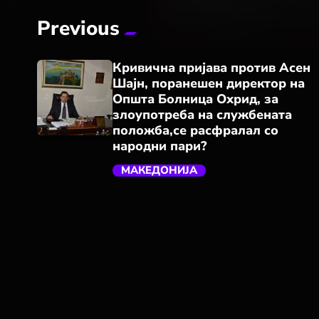
Previous
Кривична пријава против Асен
Шајн, поранешен директор на
Општа Болница Охрид, за
злоупотреба на службената
положба,се расфралал со
народни пари?
trending_flat
МАКЕДОНИЈА