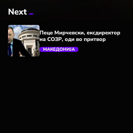
Next
Пеце Мирчевски, ексдиректор
на СОЗР, оди во притвор
МАКЕДОНИЈА
trending_flat