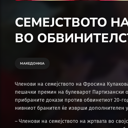
СЕМЕЈСТВОТО Н
ВО ОБВИНИТЕЛС
МАКЕДОНИЈА
Членови на семејството на Фросина Кулакова
пешачки премин на булеварот Партизански о
прибраните докази против обвинетиот 20-год
нивниот бранител ќе изврши дополнителен у
– Членови на семејството на жртвата во свој