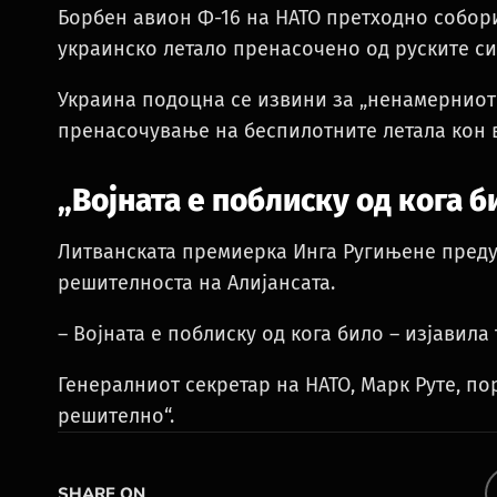
Борбен авион Ф-16 на НАТО претходно собори
украинско летало пренасочено од руските си
Украина подоцна се извини за „ненамерниот 
пренасочување на беспилотните летала кон 
„Војната е поблиску од кога б
Литванската премиерка Инга Ругињене преду
решителноста на Алијансата.
– Војната е поблиску од кога било – изјавила 
Генералниот секретар на НАТО, Марк Руте, по
решително“.
SHARE ON