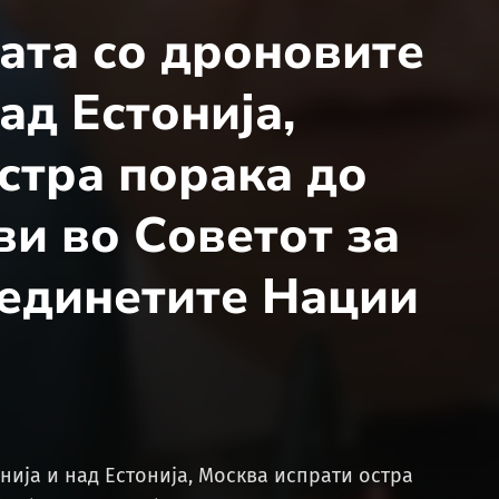
ата со дроновите
ад Естонија,
стра порака до
и во Советот за
бединетите Нации
нија и над Естонија, Москва испрати остра