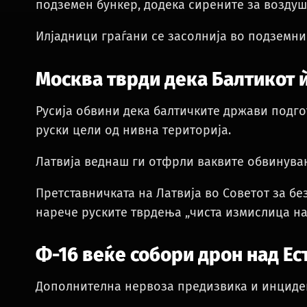
подземен бункер, додека сирените за воздуш
Илјадници граѓани се засолнија во подземни
Москва тврди дека Балтикот 
Русија обвини дека балтичките држави подго
руски цели од нивна територија.
Латвија веднаш ги отфрли ваквите обвинува
Претставничката на Латвија во Советот за бе
нарече руските тврдења „чиста измислица на
Ф-16 веќе собори дрон над Ес
Дополнителна нервоза предизвика и инциден