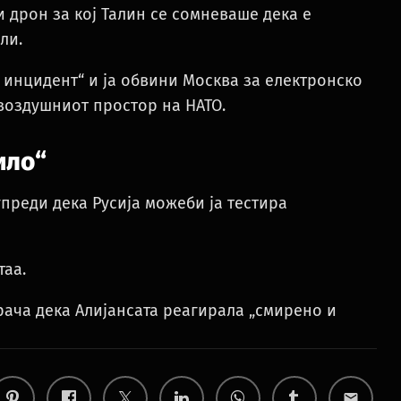
 дрон за кој Талин се сомневаше дека е
ли.
инцидент“ и ја обвини Москва за електронско
воздушниот простор на НАТО.
ило“
преди дека Русија можеби ја тестира
таа.
рача дека Алијансата реагирала „смирено и
email