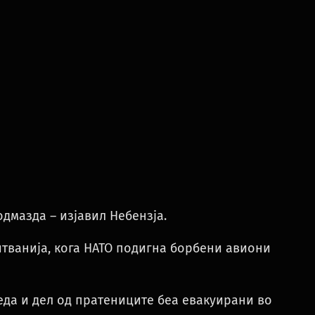
одмазда – изјавил Небензја.
итванија, кога НАТО подигна борбени авиони
еда и дел од пратениците беа евакуирани во