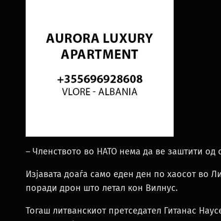
– Членството во НАТО нема да ве заштити од 
Изјавата доаѓа само еден ден по хаосот во Л
поради дрон што летал кон Вилнус.
Тогаш литванскиот претседател Гитанас Наус