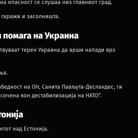
на опасност се слушаа низ главниот град.
 гаражи и засолништа.
ѝ помага на Украина
твуваат терен Украина да врши напади врз
ња.
збедност на ОН, Санита Пављута-Десландес, ги
сочена кон дестабилизација на НАТО“.
тонија
тот над Естонија.