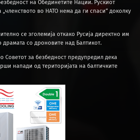
безбедност на Обединетите Нации. Рускиот
 „членството во НАТО нема да ги спаси“ доколку
ително се зголемија откако Русија директно им
по драмата со дроновите над Балтикот.
во Советот за безбедност предупредил дека
рши напади од територијата на балтичките