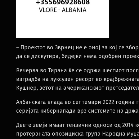
– Проектот во Зврнец не е оној за кој се зб
да се дискутира, бидејќи нема одобрен проект
Вечерва во Тирана ќе се одржи шестиот посл
изградба на луксузен ресорт во крајбрежната
Кушнер, зетот на американскиот претседател
Албанската влада во септември 2022 година 
серијата кибернапади врз системите на држа
Двете земји имаат тензични односи од 2014 к
протераната опозициска група Народна муџа