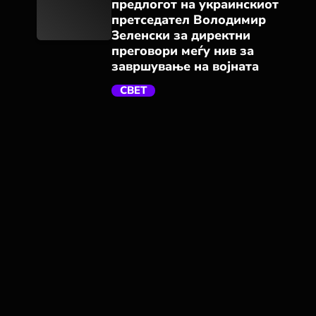
предлогот на украинскиот
претседател Володимир
Зеленски за директни
преговори меѓу нив за
завршување на војната
trending_flat
СВЕТ