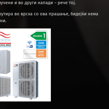
лучени и во други напади – рече тој.
кутира во врска со ова прашање, бидејќи нема
ни.