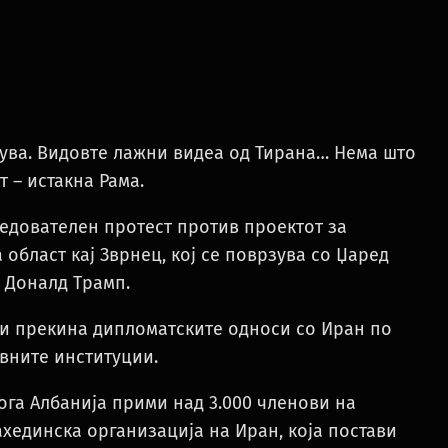
орува. Видовте лажни видеа од Тирана… Нема што
 – истакна Рама.
едователен протест против проектот за
 област кај Зврнец, кој се поврзува со Џаред
 Доналд Трамп.
ги прекина дипломатските односи со Иран по
вните институции.
ога Албанија прими над 3.000 членови на
хединска организација на Иран, која постави