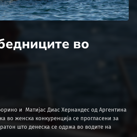
бедниците во
орино и Матијас Диас Хернандес од Аргентина
ука во женска конкуренција се прогласени за
ратон што денеска се одржа во водите на