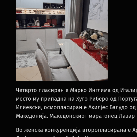
Четврто пласиран е Марко Инглима од Италиј
место му припадна на Хуго Риберо од Португ
Илиевски, осмопласиран е Акилјес Балудо од
Македонија. Македонскиот маратонец Лазар П
Во женска конкуренција второпласирана е Ар