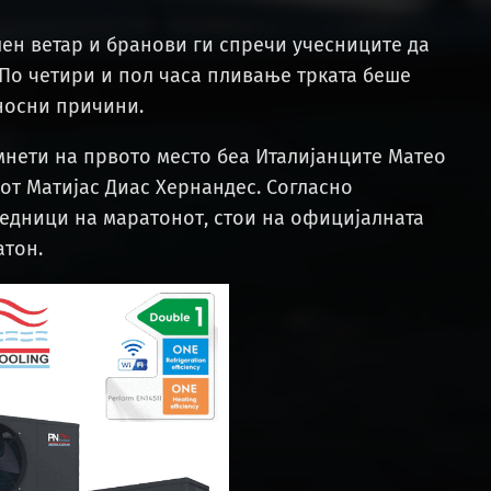
ен ветар и бранови ги спречи учесниците да
 По четири и пол часа пливање трката беше
дносни причини.
мнети на првото место беа Италијанците Матео
т Матијас Диас Хернандес. Согласно
бедници на маратонот, стои на официјалната
атон.