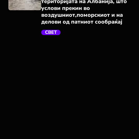
територијата на Албанија, што
услови прекин во
воздушниот,поморскиот и на
делови од патниот сообраќај
trending_flat
СВЕТ