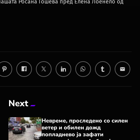
нашата Росана Гошева пред Елена Лоенело од
email
Next
Невреме, проследено со силен
ветер и обилен дожд
попладнево ја зафати