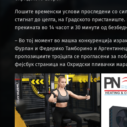
Лошите временски услови проследени со сил
стигнат до целта, на Градското пристаниште.
прекината во 14 часот и 30 минути од безбе
– Во тој момент во машка конкуренција изра
Фурлан и Федерико Тамборино и Аргентинецо
пропозициите тројцата се прогласени за по
фејсбук страница на Охридски пливачки мар