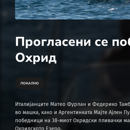
Прогласени се по
Охрид
ЛОКАЛНО
Италијанците Матео Фурлан и Федерико Тамб
во машка, како и Аргентинката Мајте Ајлен П
победници на 38-миот Охридски пливачки ма
Охридското Езеро.