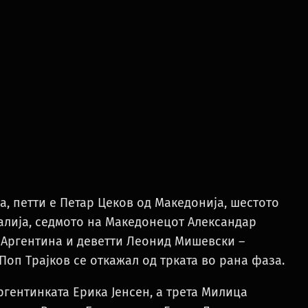
а, петти е Петар Цеков од Македонија, шестото
алија, седмото на Македонецот Александар
 Аргентина и деветти Леонид Мишевски –
оп Трајков се откажал од трката во рана фаза.
гентинката Ерика Јенсен, а трета Милица