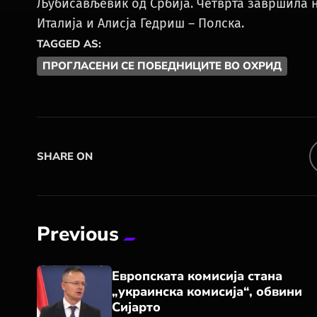
Љубисављевиќ од Србија. Четврта завршила 
Италија и Алисја Гедриш – Полска.
TAGGED AS:
ПРОГЛАСЕНИ СЕ ПОБЕДНИЦИТЕ ВО ОХРИД
SHARE ON
Previous
Европската комисија стана
„украинска комисија“, обвини
Сијарто