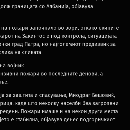
долж границата со Албанија, објавува
на пожари започнало во зори, откако екипите
арот на Закинтос е под контрола, ситуацијата
рчки град Патра, но најголемиот предизвик за
слика на сликата
на војник
тензивни пожари во последните денови, а
ење.
а за заштита и спасување, Миодраг Бешовиќ,
рица, каде што неколку населби беа загрозени
вредени. Пожари имаше и на некои други места
јето е стабилна, објавува денес подгоричкиот