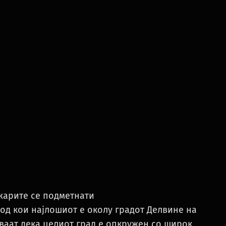
жарите се подметнати
 од кои најлошиот е околу градот Делвине на
уваат дека целиот град е опкружен со широк