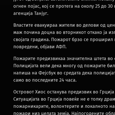
огнен појас, кој се протега на околу 25 до 3
агенција Танјуг.
Властите евакуираа жители во делови од цен
маж почина доцна во вторникот откако ја из
својата градина. Пожарот брзо се проширил 
повредени, објави АФП.
Пожарите предизвикаа значителна штета во с
Полицијата вели дека многу од пожарите бил
напиша на Фејсбук во средата дека полициј
само во последните 24 часа.
Островот Хиос останува предизвик во Грција
Ситуацијата во Грција повеќе не е толку дра
пожарникарите, волонтерите и локалното на
пожари низ целата земја. Најпогодените обл