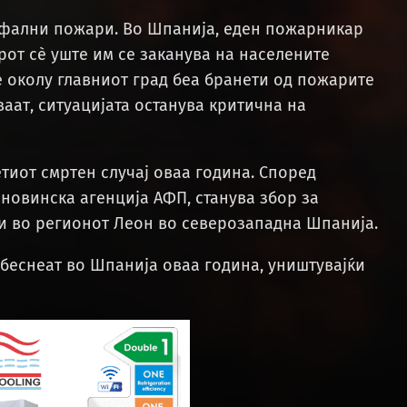
рофални пожари. Во Шпанија, еден пожарникар
рот сè уште им се заканува на населените
е околу главниот град беа бранети од пожарите
ваат, ситуацијата останува критична на
иот смртен случај оваа година. Според
новинска агенција АФП, станува збор за
ци во регионот Леон во северозападна Шпанија.
беснеат во Шпанија оваа година, уништувајќи