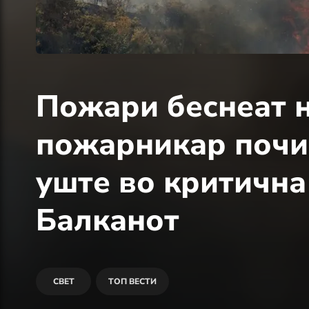
Пожари беснеат н
пожарникар почин
уште во критична
Балканот
СВЕТ
ТОП ВЕСТИ