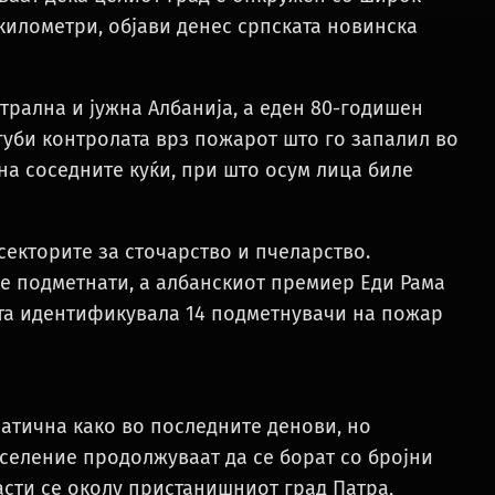
0 километри, објави денес српската новинска
трална и јужна Албанија, а еден 80-годишен
губи контролата врз пожарот што го запалил во
на соседните куќи, при што осум лица биле
екторите за сточарство и пчеларство.
е подметнати, а албанскиот премиер Еди Рама
ата идентификувала 14 подметнувачи на пожар
матична како во последните денови, но
селение продолжуваат да се борат со бројни
асти се околу пристанишниот град Патра,