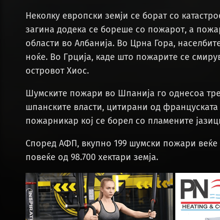
Неколку европски земји се борат со катаст
загина додека се бореше со пожарот, а пожа
области во Албанија. Во Црна Гора, населбит
ноќе. Во Грција, каде што пожарите се смиру
островот Хиос.
Шумските пожари во Шпанија го однесоа трет
шпанските власти, цитирани од француската 
пожарникар кој се борел со пламените јази
Според АФП, вкупно 199 шумски пожари веќе 
повеќе од 98.700 хектари земја.