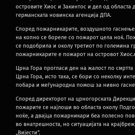
островите Хиос и Закинтос и дел од областа 
германската новинска агенција ДПА.
Според пожарникарите, воздушното гаснење 
на копно се бореле со пожарот цела ноќ. Пож
се подобрила и околу третиот по големина г
пожарникарите е пожарот на островот Хиос.
Црна Гора прогласи ден на жалост по смртта 
Црна Гора, исто така, се бори со неколку ин
побара и меѓународна помош за нивно гасн
Според директорот на црногорската Дирекциј
пожарите се најлоши во областа околу Подго
ноќе, а двајца пожарникари беа полесно по
во внатрешноста, но ситуацијата на крајбреж
„Вијести“.