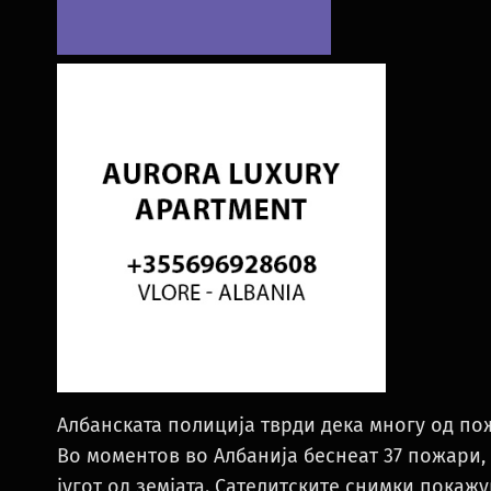
Албанската полиција тврди дека многу од по
Во моментов во Албанија беснеат 37 пожари,
југот од земјата. Сателитските снимки покаж