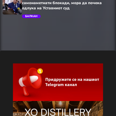
самонаметнати блокади, мора да почека
одлука на Уставниот суд
БАЛКАН
trending_flat