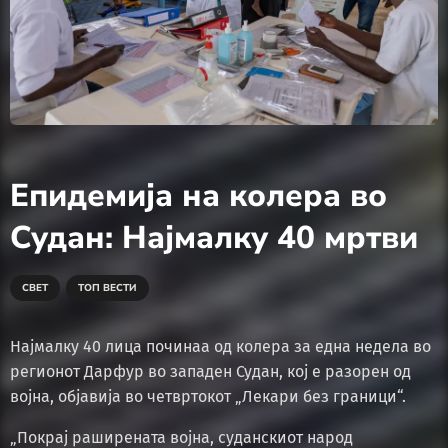
Епидемија на колера во
Судан: Најмалку 40 мртви
СВЕТ
ТОП ВЕСТИ
Најмалку 40 лица починаа од колера за една недела во
регионот Дарфур во западен Судан, кој е разорен од
војна, објавија во четвртокот „Лекари без граници“.
„Покрај раширената војна, суданскиот народ