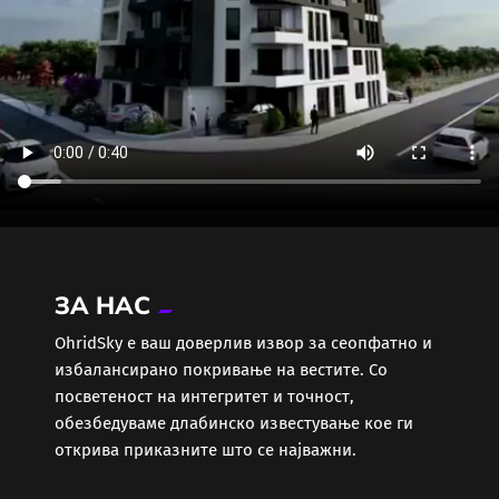
ЗА НАС
ОhridSky е ваш доверлив извор за сеопфатно и
избалансирано покривање на вестите. Со
посветеност на интегритет и точност,
обезбедуваме длабинско известување кое ги
открива приказните што се најважни.