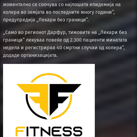
моментално се соочува со најлошата епидемија на
колера во земјата во последните многу години“,
предупредија „Лекари без граници“.
„Само во регионот Дарфур, тимовите на „Лекари без
граници“ лекуваа повеќе од 2.300 пациенти минатата
недела и регистрираа 40 смртни случаи од колера“,
додаде организацијата.