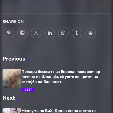
SHARE ON
email
Previous
Пожари беснеат низ Европа: пожарникар
почина во Шпанија, сè уште во критична
состојба на Балканот
СВЕТ
Next
trending_flat
Медиуми во БиХ: Додик стана жртва на