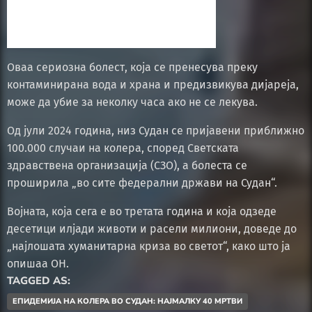
Оваа сериозна болест, која се пренесува преку
контаминирана вода и храна и предизвикува дијареја,
може да убие за неколку часа ако не се лекува.
Од јули 2024 година, низ Судан се пријавени приближно
100.000 случаи на колера, според Светската
здравствена организација (СЗО), а болеста се
проширила „во сите федерални држави на Судан“.
Војната, која сега е во третата година и која одзеде
десетици илјади животи и расели милиони, доведе до
„најлошата хуманитарна криза во светот“, како што ја
опишаа ОН.
TAGGED AS:
ЕПИДЕМИЈА НА КОЛЕРА ВО СУДАН: НАЈМАЛКУ 40 МРТВИ