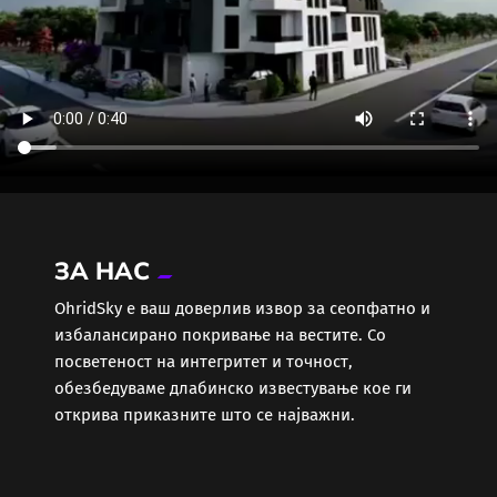
ЗА НАС
ОhridSky е ваш доверлив извор за сеопфатно и
избалансирано покривање на вестите. Со
посветеност на интегритет и точност,
обезбедуваме длабинско известување кое ги
открива приказните што се најважни.