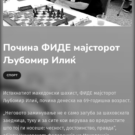
Почина ФИДЕ мајсторот
Љубомир Илиќ
СПОРТ
Истакнатиот македонски шахист, ФИДЕ мајсторот
Љубомир Илиќ, почина денеска на 69-годишна возраст.
„Неговото заминување не е само загуба за шаховската
заедница, туку и за сите кои веруваа во вредностите
што тој ги носеше: чесност, достоинство, правда“,