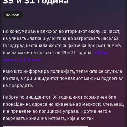
39 и 31 година
БАЛКАН
По консумирање алкохол во вторникот околу 20 часот,
на улицата Златка Шулентица во загрепската населба
Суседград настанала жестока физичка пресметка меѓу
двајца мажи на возраст од 39 и 31 година,
објави
хрватски Дневник
.
Како што информира полицијата, тепачката се случила
во стан, а при инцидентот помладиот маж им подлегнал
на повредите.
Набргу по инцидентот, 39-годишниот осомничен бил
пронајден на адреса на живеење во месноста Стењевац
и е приведен во полициска управа. Против него е
покрената кривична истрага, која е во тек.