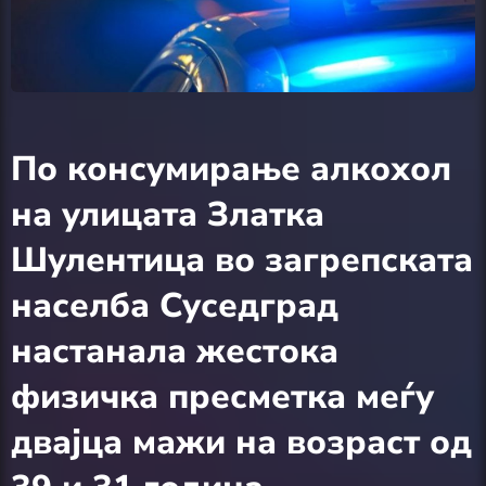
По консумирање алкохол
на улицата Златка
Шулентица во загрепската
населба Суседград
настанала жестока
физичка пресметка меѓу
двајца мажи на возраст од