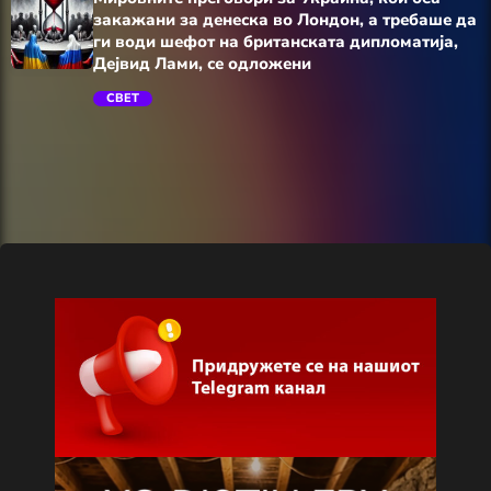
закажани за денеска во Лондон, а требаше да
ги води шефот на британската дипломатија,
Дејвид Лами, се одложени
СВЕТ
trending_flat