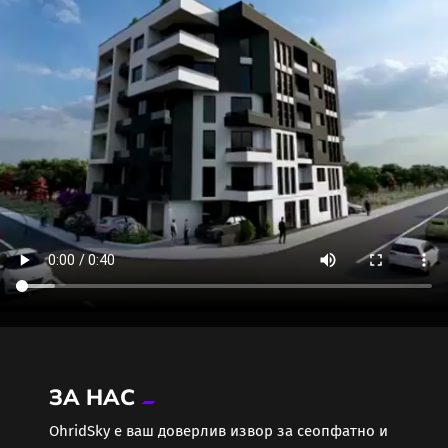
ЗА НАС
ОhridSky е ваш доверлив извор за сеопфатно и