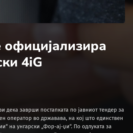
е официјализира
ски 4iG
ви дека заврши постапката по јавниот тендер за
 оператор во државава, на кој што единствен
“ на унгарски „Фор-ај-џи“. По одлуката за