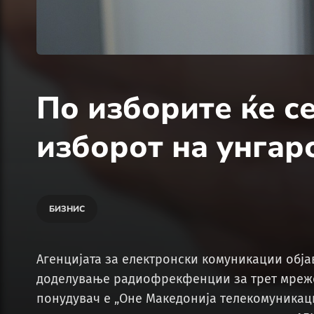
По изборите ќе с
изборот на унгар
БИЗНИС
Агенцијата за електронски комуникации обја
доделување радиофрекфенции за трет мрежен
понудувач е „Оне Македонија телекомуникации