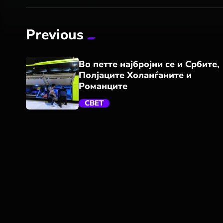
Previous
Во петте најбројни се и Србите,
Полјаците Холанѓаните и
Романците
СВЕТ
trending_flat