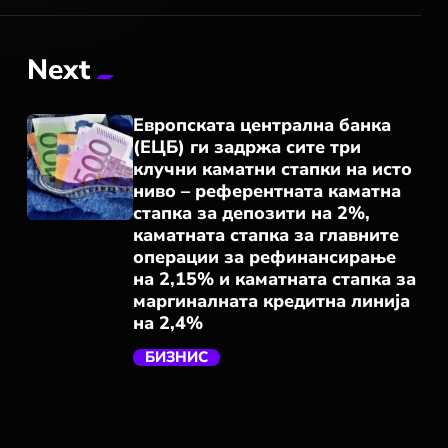
Next
Европската централна банка
(ЕЦБ) ги задржа сите три
клучни каматни стапки на исто
ниво – референтната каматна
стапка за депозити на 2%,
каматната стапка за главните
операции за рефинансирање
trending_flat
на 2,15% и каматната стапка за
маргиналната кредитна линија
на 2,4%
БИЗНИС