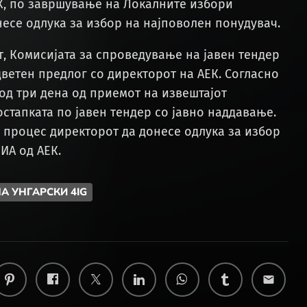
К, по завршување на Локалните избори
несе одлука за избор на најповолен понудувач.
т, Комисијата за спроведување на јавен тендер
дветен предлог со директорот на АЕК. Согласно
од три дена од приемот на извештајот
стапката по јавен тендер со јавно наддавање.
 процес директорот да донесе одлука за избор
ИА од АЕК.
А УНГАРСКИ 4IG
email