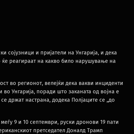
и сојузници и пријатели на Унгарија, и дека
но ќе реагираат на какво било нарушување на
ост во регионот, велејќи дека вакви инциденти
и во Унгарија, поради што заканата од војна е
 се држат настрана, додека Полјаците се „до
еѓу 9 и 10 септември, руски дронови 19 пати
ериканскиот претседател Доналд Трамп