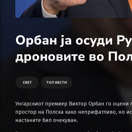
Орбан ја осуди Ру
дроновите во По
СВЕТ
ТОП ВЕСТИ
Унгарскиот премиер Виктор Орбан го оцени 
простор на Полска како неприфатливо, но ис
настаните бил очекуван.