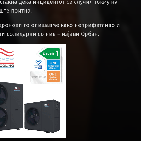
такна дека инцидентот се случил токму на
уште поитна.
 дронови го опишавме како неприфатливо и
ти солидарни со нив – изјави Орбан.