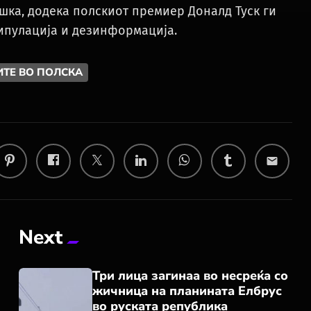
шка, додека полскиот премиер Доналд Туск ги
нипулација и дезинформација.
ИТЕ ВО ПОЛСКА
email
Next
Три лица загинаа во несреќа со
жичница на планината Елбрус
во руската република