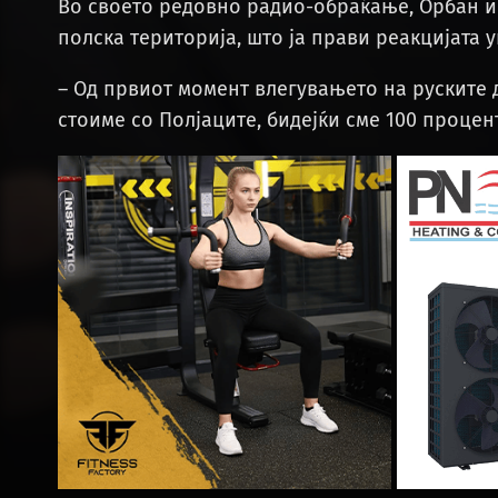
Во своето редовно радио-обраќање, Орбан ис
полска територија, што ја прави реакцијата 
– Од првиот момент влегувањето на руските
стоиме со Полјаците, бидејќи сме 100 процен