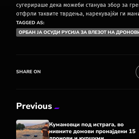
сугерираше дека можеби станува збор за гре
отфрли таквите тврдења, нарекувајќи ги ма
TAGGED AS:
ОРБАН ЈА ОСУДИ РУСИЈА ЗА ВЛЕЗОТ НА ДРОНОВ
SHARE ON
Previous
Кумановци под истрага, во
нивните домови пронајдени 15
дронови и куршуми