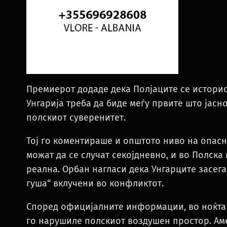
Премиерот додаде дека Полјаците се историск
Унгарија треба да биде меѓу првите што јас
полскиот суверенитет.
Тој го коментираше и општото ниво на опасн
можат да се случат секојдневно, и во Полска 
реална. Орбан нагласи дека Унгарците засега
гуша“ вклучени во конфликтот.
Според официјалните информации, во ноќта м
го нарушиле полскиот воздушен простор. Ам