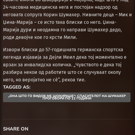
24-часовна медицинска нега и постојан надзор од
неговата сопруга Корин Шумахер. Нивните деца – Мик и
Џина-Марија – се исто така блиски со него. Џина-
Марија дури и неодамна го направи Шумахер дедо,
роди девојче кое го крсти Мили.
Извори блиски до 57-годишната германска спортска
легенда изјавија за Дејли Меил дека тој моментално е
врзан за инвалидска количка. „Чувството е дека тој
разбира некои од работите што се случуваат околу
него, но веројатно не сè“, рекоа тие.
TAGGED AS:
„ОНА ШТО ГО ВИДОВ МЕ ШОКИРАШЕ“: СПАСИТЕЛОТ НА ШУМАХЕР
ПРОГОВОРИ ПО 12 ГОДИНИ
SHARE ON