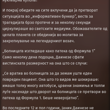
нуклеарна купола?
И покрај обидите на сите вклучени да ја претворат
ситуацијата во „информативен бункер“, веста за
трагедијата брзо протече и за неколку секунди
циркулираше во светските медиуми. Обожавателите од
целата планета се обединија во молитва за
закрепнување на легендарниот возач.
„Болницата изгледаше како патека од Формула 1“
Само неколку дена подоцна, Даинезе сфати
вистинската размерност на она што се случи:
„Се вратив во болницата за да земам уште еден
повреден пациент. Она што го видов ме шокираше:
имаше толку многу автобуси, црвени знамиња и толпи
луѓе насекаде што дворот на болницата се претвори во
патека од Формула 1. Беше неверојатно“.
Во последните 12 и пол години, Јаник Даинезе не