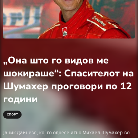
„Она што го видов ме
шокираше“: Спасителот на
Шумахер проговори по 12
години
СПОРТ
Јаник Даинезе, кој го однесе итно Михаел Шумахер во