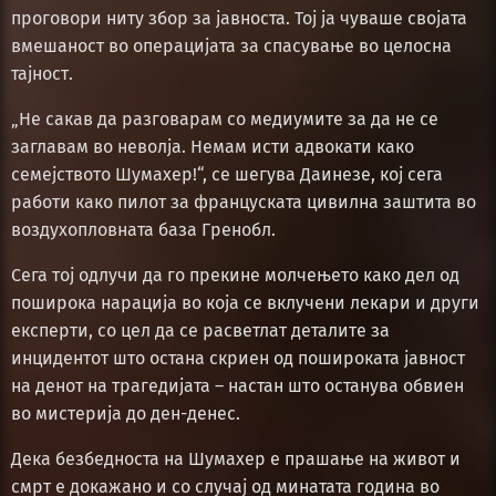
проговори ниту збор за јавноста. Тој ја чуваше својата
вмешаност во операцијата за спасување во целосна
тајност.
„Не сакав да разговарам со медиумите за да не се
заглавам во неволја. Немам исти адвокати како
семејството Шумахер!“, се шегува Даинезе, кој сега
работи како пилот за француската цивилна заштита во
воздухопловната база Гренобл.
Сега тој одлучи да го прекине молчењето како дел од
поширока нарација во која се вклучени лекари и други
експерти, со цел да се расветлат деталите за
инцидентот што остана скриен од пошироката јавност
на денот на трагедијата – настан што останува обвиен
во мистерија до ден-денес.
Дека безбедноста на Шумахер е прашање на живот и
смрт е докажано и со случај од минатата година во