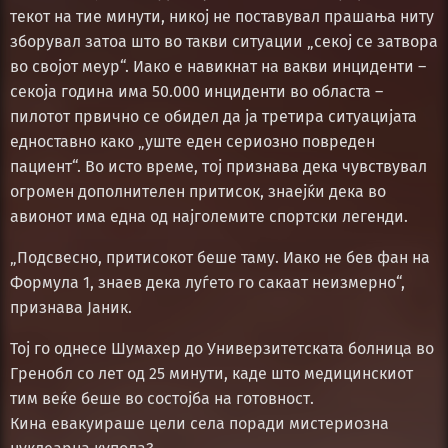
текот на тие минути, никој не поставувал прашања ниту
зборувал затоа што во такви ситуации „секој се затвора
во својот меур“. Иако е навикнат на вакви инциденти –
секоја година има 50.000 инциденти во областа –
пилотот првично се обидел да ја третира ситуацијата
едноставно како „уште еден сериозно повреден
пациент“. Во исто време, тој признава дека чувствувал
огромен дополнителен притисок, знаејќи дека во
авионот има една од најголемите спортски легенди.
„Подсвесно, притисокот беше таму. Иако не бев фан на
Формула 1, знаев дека луѓето го сакаат неизмерно“,
признава Јаник.
Тој го однесе Шумахер до Универзитетската болница во
Гренобл со лет од 25 минути, каде што медицинскиот
тим веќе беше во состојба на готовност.
Кина евакуираше цели села поради мистериозна