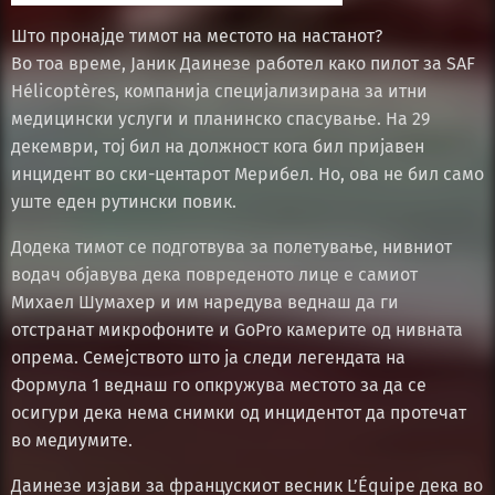
Што пронајде тимот на местото на настанот?
Во тоа време, Јаник Даинезе работел како пилот за SAF
Hélicoptères, компанија специјализирана за итни
медицински услуги и планинско спасување. На 29
декември, тој бил на должност кога бил пријавен
инцидент во ски-центарот Мерибел. Но, ова не бил само
уште еден рутински повик.
Додека тимот се подготвува за полетување, нивниот
водач објавува дека повреденото лице е самиот
Михаел Шумахер и им наредува веднаш да ги
отстранат микрофоните и GoPro камерите од нивната
опрема. Семејството што ја следи легендата на
Формула 1 веднаш го опкружува местото за да се
осигури дека нема снимки од инцидентот да протечат
во медиумите.
Даинезе изјави за францускиот весник L’Équipe дека во