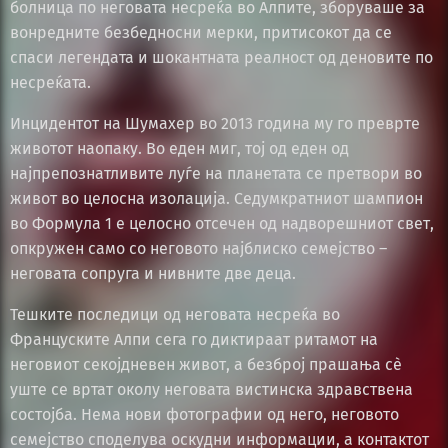
болница по неговата несреќа во Алпите, зборуваше за
вонредните безбедносни мерки, притисокот да се
спаси легендата и шокантната реалност од деновите по
несреќата.
Инцидентот на Шумахер во 2013 година му го преврте
животот наопаку. Во еден миг, тој од еден од
најпрепознатливите луѓе на планетата се претвори во
живот во целосна изолација. Седумкратниот шампион
во Формула 1 е целосно отсечен од надворешниот свет,
опкружен само со неговото најблиско семејство –
неговата сопруга и нивните две деца.
Тешките последици од неговата несреќа во
Француските Алпи сега го диктираат ритамот на
неговиот секојдневен живот, а безброј прашања сè
уште се вртат околу неговата вистинска здравствена
состојба. Нема нови фотографии од него, неговото
семејство споделува оскудни информации, а контактот