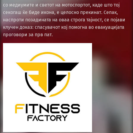
со медиумите и светот на мотоспортот, каде што тој
секогаш ќе биде икона, е целосно прекинат. Сепак,
наспроти позадината на оваа строга тајност, се појави
клучен доказ: спасувачот кој помогна во евакуацијата
проговори за прв пат.