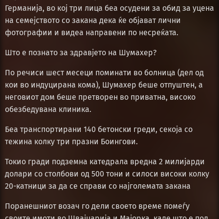
Германија, во кој три лица беа осудени за обид за уцена
на семејството со закана дека ќе објават лични
фотографии и видеа направени по несреќата.
Што е познато за здравјето на Шумахер?
По речиси шест месеци поминати во болница (дел од
кои во индуцирана кома), Шумахер беше отпуштен, а
неговиот дом беше претворен во приватна, високо
обезбедувана клиника.
Беа транспортирани 140 бетонски греди, секоја со
тежина колку три празни Боингови.
Токио гради подземна катедрала вредна 2 милијарди
долари со столбови од 500 тони и силоси високи колку
20-катници за да се справи со најголемата закана
Поранешниот возач го дели своето време помеѓу
своите имоти во Швајцарија и Мајорка, каде што е под