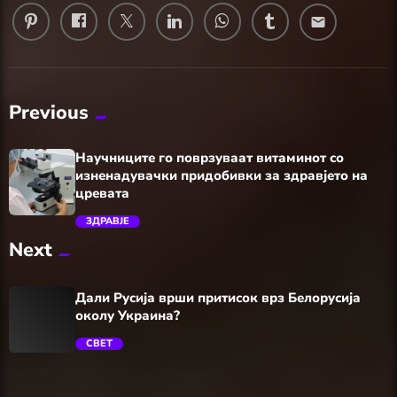
email
Previous
Научниците го поврзуваат витаминот со
изненадувачки придобивки за здравјето на
цревата
ЗДРАВЈЕ
Next
trending_flat
Дали Русија врши притисок врз Белорусија
околу Украина?
СВЕТ