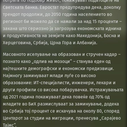
потрага по подобар живот, покажуваат податоците на
Светската банка. Евростат предупредува дека, доколку
трендот продолжи, до 2050 година населението во
регионот би можело да се намали за над 15 проценти –
закана што сериозно ја загрозува економската иднина
и продуктивноста на земјите како Македонија, Босна и
Херцеговина, Србија, Црна Гора и Албанија.
Масовното иселување на образован и стручен кадар –
познато како „одлив на мозоци“ – станува еден од
најтешките демографски и економски предизвици.
Најмногу заминуваат млади луѓе со високо
образование: ИТ-специјалисти, инженери, лекари и
други профили со висока побарувачка. Истражувањата
од 2021 година покажуваат дека повеќе од 70% од
младите во БиХ размислуваат за заминување, додека
во Србија тој процент се искачува на околу 80, според
Центарот за студии на миграции, пренесува „Сарајево
Тајмс“.