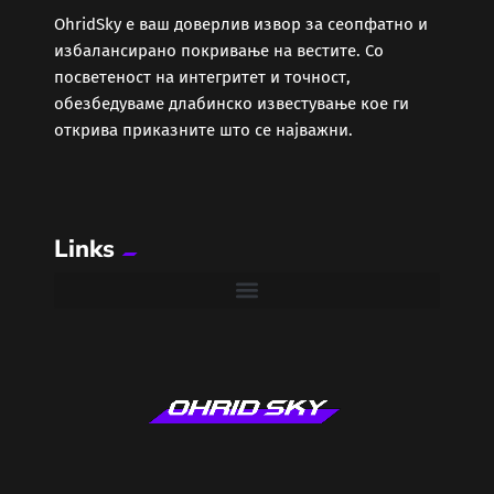
ОhridSky е ваш доверлив извор за сеопфатно и
избалансирано покривање на вестите. Со
посветеност на интегритет и точност,
обезбедуваме длабинско известување кое ги
открива приказните што се најважни.
Links