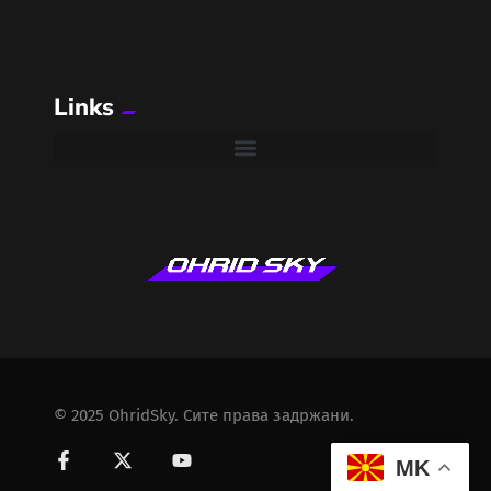
Links
© 2025 OhridSky. Сите права задржани.
MK