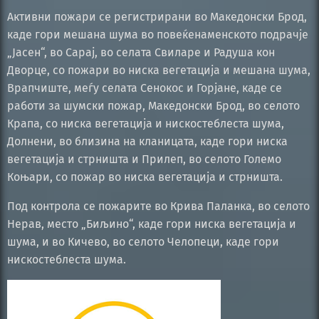
Активни пожари се регистрирани во Македонски Брод,
каде гори мешана шума во повеќенаменското подрачје
„Јасен“, во Сарај, во селата Свиларе и Радуша кон
Дворце, со пожари во ниска вегетација и мешана шума,
Врапчиште, меѓу селата Сенокос и Горјане, каде се
работи за шумски пожар, Македонски Брод, во селото
Крапа, со ниска вегетација и нискостеблеста шума,
Долнени, во близина на кланицата, каде гори ниска
вегетација и стрништа и Прилеп, во селото Големо
Коњари, со пожар во ниска вегетација и стрништа.
Под контрола се пожарите во Крива Паланка, во селото
Нерав, место „Биљино“, каде гори ниска вегетација и
шума, и во Кичево, во селото Челопеци, каде гори
нискостеблеста шума.