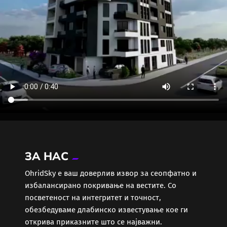
ЗА НАС
ОhridSky е ваш доверлив извор за сеопфатно и
избалансирано покривање на вестите. Со
посветеност на интегритет и точност,
обезбедуваме длабинско известување кое ги
открива приказните што се најважни.