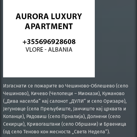
Изгаснати се пожарите во Чешиново-Облешево (село
Чешиново), Кичево (Челопеци – Миокази), Куманово
(„Дива населба“ кај салонот „ДУЛИ“ и село Оризаре),
Јегуновце (села Прељубиште, Јанчиште кај црквата и
Копанце), Радовиш (село Прналија), Долнени (село
Секирци), Кривогаштани (село Обршани) и Брвеница
(од село Теново кон месноста „Света Недела“).