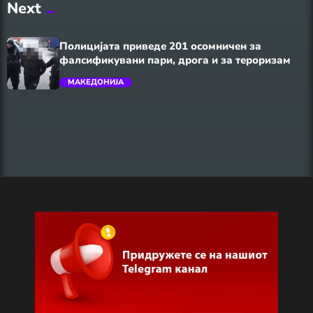
Next
trending_flat
Полицијата приведе 201 осомничен за
фалсификувани пари, дрога и за тероризам
МАКЕДОНИЈА
trending_flat